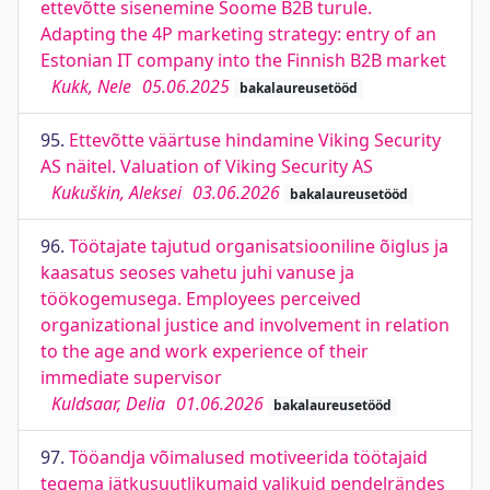
ettevõtte sisenemine Soome B2B turule.
Adapting the 4P marketing strategy: entry of an
Estonian IT company into the Finnish B2B market
Kukk, Nele
05.06.2025
bakalaureusetööd
95.
Ettevõtte väärtuse hindamine Viking Security
AS näitel. Valuation of Viking Security AS
Kukuškin, Aleksei
03.06.2026
bakalaureusetööd
96.
Töötajate tajutud organisatsiooniline õiglus ja
kaasatus seoses vahetu juhi vanuse ja
töökogemusega. Employees perceived
organizational justice and involvement in relation
to the age and work experience of their
immediate supervisor
Kuldsaar, Delia
01.06.2026
bakalaureusetööd
97.
Tööandja võimalused motiveerida töötajaid
tegema jätkusuutlikumaid valikuid pendelrändes