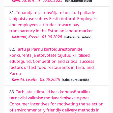
Kivimaa, Krisliin
05.06.2025
bakalaureusetööd
81.
Tööandjate ja töövõtjate hoiakud palkade
läbipaistvuse suhtes Eesti tööturul. Employers
and employees attitudes toward pay
transparency in the Estonian labour market
Kivirand, Kreete
01.06.2026
bakalaureusetööd
82.
Tartu ja Pärnu kiirtoidurestoranide
konkurents ja ettevõtete tajutud kriitilised
edutegurid. Competition and critical success
factors of fast food restaurants in Tartu and
Pärnu
Kivisild, Lisette
03.06.2025
bakalaureusetööd
83.
Tarbijate stiimulid keskkonnasõbraliku
tarneviisi valimise motiveerimiseks e-poes.
Consumer incentives for motivating the selection
of environmentally friendly delivery methods in