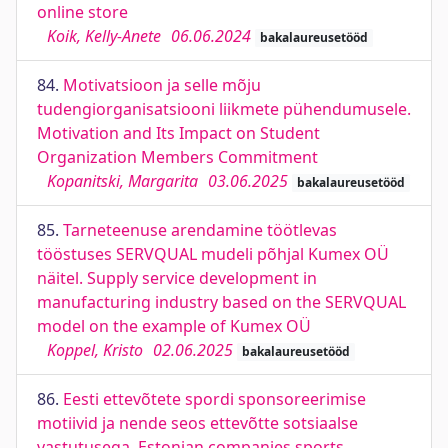
online store
Koik, Kelly-Anete
06.06.2024
bakalaureusetööd
84.
Motivatsioon ja selle mõju
tudengiorganisatsiooni liikmete pühendumusele.
Motivation and Its Impact on Student
Organization Members Commitment
Kopanitski, Margarita
03.06.2025
bakalaureusetööd
85.
Tarneteenuse arendamine töötlevas
tööstuses SERVQUAL mudeli põhjal Kumex OÜ
näitel. Supply service development in
manufacturing industry based on the SERVQUAL
model on the example of Kumex OÜ
Koppel, Kristo
02.06.2025
bakalaureusetööd
86.
Eesti ettevõtete spordi sponsoreerimise
motiivid ja nende seos ettevõtte sotsiaalse
vastutusega. Estonian companies sports