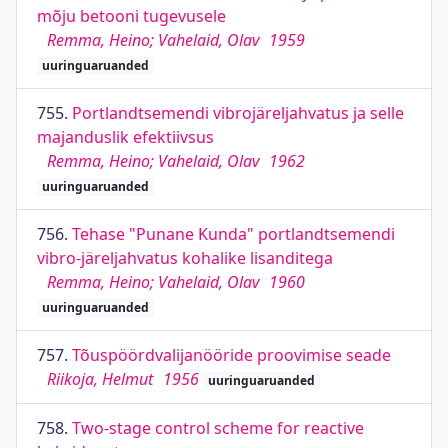
mõju betooni tugevusele
Remma, Heino; Vahelaid, Olav
1959
uuringuaruanded
755.
Portlandtsemendi vibrojäreljahvatus ja selle
majanduslik efektiivsus
Remma, Heino; Vahelaid, Olav
1962
uuringuaruanded
756.
Tehase "Punane Kunda" portlandtsemendi
vibro-järeljahvatus kohalike lisanditega
Remma, Heino; Vahelaid, Olav
1960
uuringuaruanded
757.
Tõuspöördvalijanööride proovimise seade
Riikoja, Helmut
1956
uuringuaruanded
758.
Two-stage control scheme for reactive