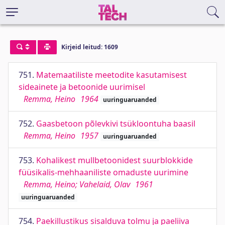
Kirjeid leitud: 1609
751.
Matemaatiliste meetodite kasutamisest
sideainete ja betoonide uurimisel
Remma, Heino
1964
uuringuaruanded
752.
Gaasbetoon põlevkivi tsükloontuha baasil
Remma, Heino
1957
uuringuaruanded
753.
Kohalikest mullbetoonidest suurblokkide
füüsikalis-mehhaaniliste omaduste uurimine
Remma, Heino; Vahelaid, Olav
1961
uuringuaruanded
754.
Paekillustikus sisalduva tolmu ja paeliiva