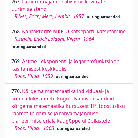
767.
Lamerihmajamite libisemiskõverate
uurimise stend
Riives, Erich; Mere, Lembit
1957
uuringuaruanded
768.
Kontaktorite MKP-O katsepartii katsetamine
Risthein, Endel; Loigom, Villem
1964
uuringuaruanded
769.
Astme-, eksponent- ja logaritmfunktsiooni
käsitamisest keskkoolis
Roos, Hilda
1959
uuringuaruanded
770.
Kõrgema matemaatika individuaal- ja
kontrollülesannete kogu :. Näidisülesandeid
kõrgema matemaatika kursusest TPI tööstusliku
raamatupidamise ja rahvamajanduse
planeerimise eriala kaugõppe üliõpilastele
Roos, Hilda,
1963
uuringuaruanded