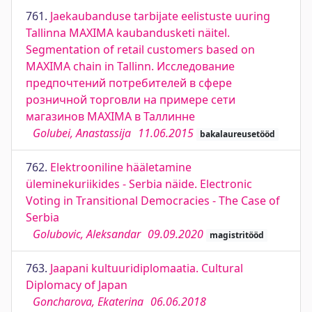
761.
Jaekaubanduse tarbijate eelistuste uuring
Tallinna MAXIMA kaubandusketi näitel.
Segmentation of retail customers based on
MAXIMA chain in Tallinn. Исследование
предпочтений потребителей в сфере
розничной торговли на примере сети
магазинов MAXIMA в Таллинне
Golubei, Anastassija
11.06.2015
bakalaureusetööd
762.
Elektrooniline hääletamine
üleminekuriikides - Serbia näide. Electronic
Voting in Transitional Democracies - The Case of
Serbia
Golubovic, Aleksandar
09.09.2020
magistritööd
763.
Jaapani kultuuridiplomaatia. Cultural
Diplomacy of Japan
Goncharova, Ekaterina
06.06.2018