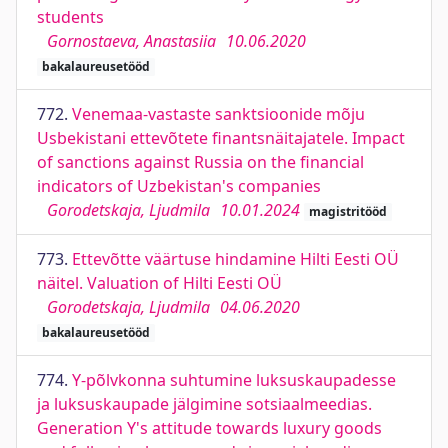
students
Gornostaeva, Anastasiia
10.06.2020
bakalaureusetööd
772.
Venemaa-vastaste sanktsioonide mõju
Usbekistani ettevõtete finantsnäitajatele. Impact
of sanctions against Russia on the financial
indicators of Uzbekistan's companies
Gorodetskaja, Ljudmila
10.01.2024
magistritööd
773.
Ettevõtte väärtuse hindamine Hilti Eesti OÜ
näitel. Valuation of Hilti Eesti OÜ
Gorodetskaja, Ljudmila
04.06.2020
bakalaureusetööd
774.
Y-põlvkonna suhtumine luksuskaupadesse
ja luksuskaupade jälgimine sotsiaalmeedias.
Generation Y's attitude towards luxury goods