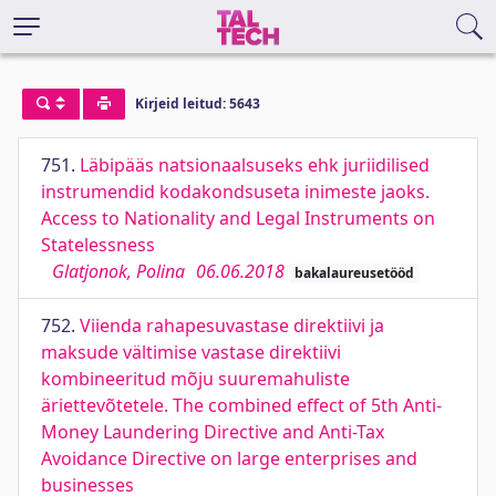
Kirjeid leitud: 5643
751.
Läbipääs natsionaalsuseks ehk juriidilised
instrumendid kodakondsuseta inimeste jaoks.
Access to Nationality and Legal Instruments on
Statelessness
Glatjonok, Polina
06.06.2018
bakalaureusetööd
752.
Viienda rahapesuvastase direktiivi ja
maksude vältimise vastase direktiivi
kombineeritud mõju suuremahuliste
äriettevõtetele. The combined effect of 5th Anti-
Money Laundering Directive and Anti-Tax
Avoidance Directive on large enterprises and
businesses