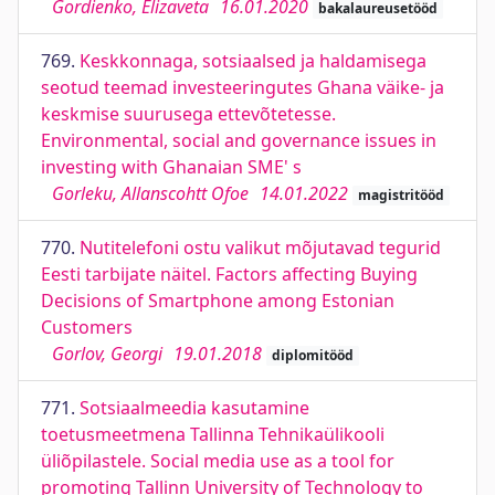
Gordienko, Elizaveta
16.01.2020
bakalaureusetööd
769.
Keskkonnaga, sotsiaalsed ja haldamisega
seotud teemad investeeringutes Ghana väike- ja
keskmise suurusega ettevõtetesse.
Environmental, social and governance issues in
investing with Ghanaian SME' s
Gorleku, Allanscohtt Ofoe
14.01.2022
magistritööd
770.
Nutitelefoni ostu valikut mõjutavad tegurid
Eesti tarbijate näitel. Factors affecting Buying
Decisions of Smartphone among Estonian
Customers
Gorlov, Georgi
19.01.2018
diplomitööd
771.
Sotsiaalmeedia kasutamine
toetusmeetmena Tallinna Tehnikaülikooli
üliõpilastele. Social media use as a tool for
promoting Tallinn University of Technology to