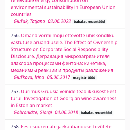
renewable energy consumption on
environmental sustainability in European Union
countries
Glušak, Tatjana
02.06.2022
bakalaureusetööd
756.
Omandivormi mõju ettevõtte ühiskondliku
vastutuse aruandlusele. The Effect of Ownership
Structure on Corporate Social Responsibility
Disclosure. Деградация микрозагрязнителя
алахлора процессами фентона: кинетика,
механизмы реакции и продукты разложения
Gluškova, Irina
05.06.2017
magistritööd
757.
Uurimus Gruusia veinide teadlikkusest Eesti
turul. Investigation of Georgian wine awareness
in Estonian market
Gobronidze, Giorgi
04.06.2018
bakalaureusetööd
758.
Eesti suuremate jaekaubandusettevõtete