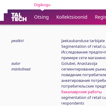
Digikogu
Otsing
Kollektsioonid
Regis
pealkiri
Jaekaubanduse tarbijate 
Segmentation of retail 
Исследование предпочт
примере сети магазино
autor
Golubei, Anastassija
märksõnad
сегментированиe рынк
поведение потребител
анкетирования потреб
потребительскиe пред
бакалаврские работы
segmentation of retail 
respondents