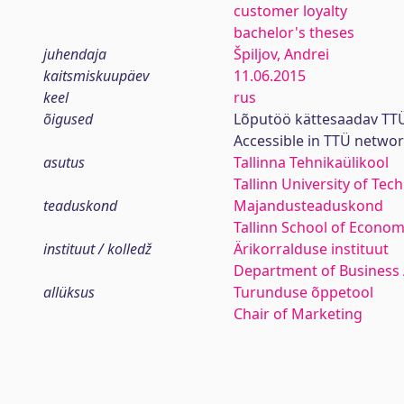
customer loyalty
bachelor's theses
juhendaja
Špiljov, Andrei
kaitsmiskuupäev
11.06.2015
keel
rus
õigused
Lõputöö kättesaadav TTÜ
Accessible in TTÜ netwo
asutus
Tallinna Tehnikaülikool
Tallinn University of Tec
teaduskond
Majandusteaduskond
Tallinn School of Econom
instituut / kolledž
Ärikorralduse instituut
Department of Business 
allüksus
Turunduse õppetool
Chair of Marketing