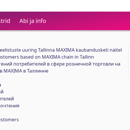
trid
Abi ja info
eelistuste uuring Tallinna MAXIMA kaubandusketi näitel
customers based on MAXIMA chain in Tallinn
ений потребителей в сфере розничной торговли на
в MAXIMA в Таллинне
а
ей
ителей
почтения
customers