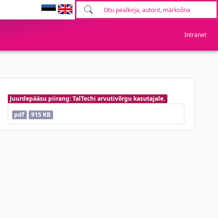
Intranet
Juurdepääsu piirang: TalTechi arvutivõrgu kasutajale.
pdf
915 KB