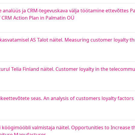
 analüüs ja CRM-tegevuskava välja töötamine ettevõttes Pa
CRM Action Plan in Palmatin OÜ
kasvatamisel AS Talot näitel. Measuring customer loyalty 
rul Telia Finland näitel. Customer loyalty in the telecomm
äikeettevõtete seas. An analysis of customers loyalty facto
öögimööbli valmistaja näitel. Opportunities to Increase the
niture Manufactures