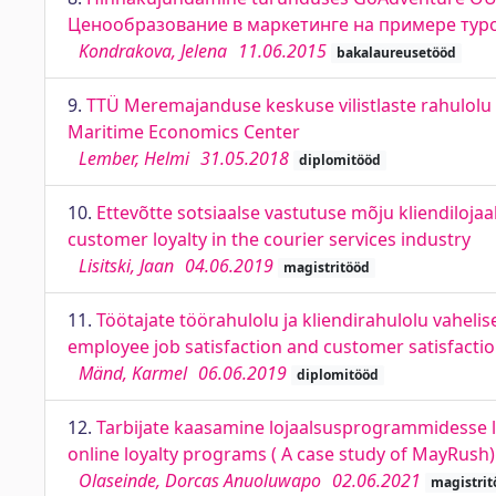
Ценообразование в маркетинге на примере тур
Kondrakova, Jelena
11.06.2015
bakalaureusetööd
9.
TTÜ Meremajanduse keskuse vilistlaste rahulolu u
Maritime Economics Center
Lember, Helmi
31.05.2018
diplomitööd
10.
Ettevõtte sotsiaalse vastutuse mõju kliendiloja
customer loyalty in the courier services industry
Lisitski, Jaan
04.06.2019
magistritööd
11.
Töötajate töörahulolu ja kliendirahulolu vaheli
employee job satisfaction and customer satisfacti
Mänd, Karmel
06.06.2019
diplomitööd
12.
Tarbijate kaasamine lojaalsusprogrammidesse l
online loyalty programs ( A case study of MayRush)
Olaseinde, Dorcas Anuoluwapo
02.06.2021
magistrit