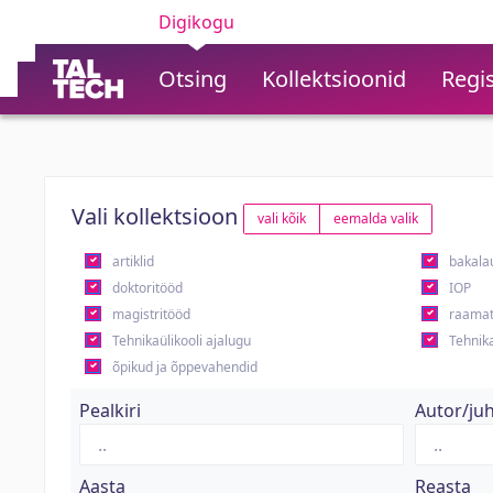
Digikogu
Otsing
Kollektsioonid
Regis
Vali kollektsioon
vali kõik
eemalda valik
artiklid
bakala
doktoritööd
IOP
magistritööd
raamat
Tehnikaülikooli ajalugu
Tehnika
õpikud ja õppevahendid
Pealkiri
Autor/ju
Aasta
Reasta