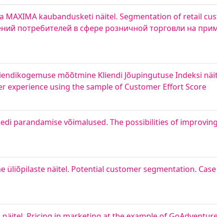
nna MAXIMA kaubandusketi näitel. Segmentation of retail c
тений потребителей в сфере розничной торговли на при
kliendikogemuse mõõtmine Kliendi Jõupingutuse Indeksi näite
 experience using the sample of Customer Effort Score
di parandamise võimalused. The possibilities of improving 
üliõpilaste näitel. Potential customer segmentation. Case 
itel. Pricing in marketing at the example of GoAdventur