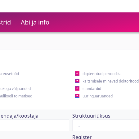
trid
Abi ja info
ureusetööd
digiteeritud perioodika
kaitsmisele minevad doktoritööd
ukogu väljaanded
standardid
ülikooli toimetised
uuringuaruanded
hendaja/koostaja
Struktuuriüksus
Register