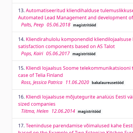
13.
Automatiseeritud kliendihalduse tulemuslikkuse
Automated Lead Management and development of 
Palts, Peep
05.06.2018
magistritööd
14.
Kliendirahulolu komponendid kliendilojaalsuse 
satisfaction components based on AS Talot
Pops, Kairi
05.06.2017
magistritööd
15.
Kliendi lojaalsus Soome telekommunikatsiooni tu
case of Telia Finland
Ross, Jessica Patrica
11.06.2020
bakalaureusetööd
16.
Kliendi lojaalsuse mõjutegurite analüüs Eesti v
sized companies
Tiitma, Helen
12.06.2014
magistritööd
17.
Teeninduse parendamise võimalused kahe Eesti k
based on the Example of Two Estonian Kitchen Fur