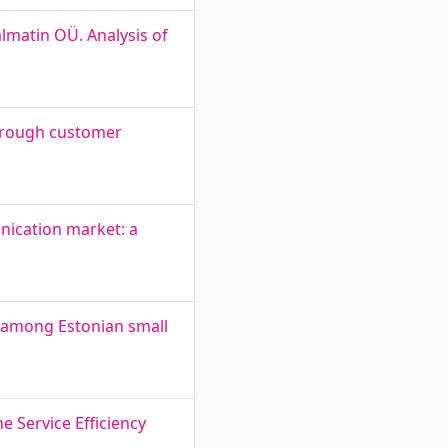
lmatin OÜ. Analysis of
through customer
unication market: a
rs among Estonian small
 Service Efficiency