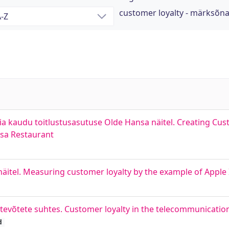
customer loyalty - märksõn
ia kaudu toitlustusasutuse Olde Hansa näitel. Creating Cu
nsa Restaurant
äitel. Measuring customer loyalty by the example of Apple
ettevõtete suhtes. Customer loyalty in the telecommunicatio
d