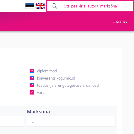
Intranet
diplomitööd
konverentsikogumikud
teadus- ja arengutegevuse aruanded
varia
Märksõna