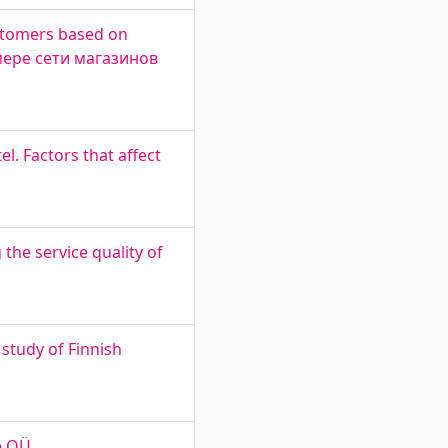
ustomers based on
мере сети магазинов
l. Factors that affect
the service quality of
study of Finnish
e OÜ.