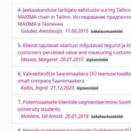
4.
Jaekaubanduse tarbijate eelistuste uuring Talli
MAXIMA chain in Tallinn. Исследование предпоч
MAXIMA в Таллинне
Golubei, Anastassija
11.06.2015
bakalaureusetööd
5.
Kliendi tajutavat väärtust mõjutavad tegurid ja 
customers perceived value and measuring customer
Idasaar, Margaret
20.01.2015
diplomitööd
6.
Väikeettevõtte Saaremaakera OÜ teenuse kvalitee
small company Saaremaakera
Kallas, Ingrid
21.12.2023
diplomitööd
7.
Potentsiaalsete klientide segmenteerimine Soome 
university students
Kiviniemi, Edi Arnold
20.01.2016
bakalaureusetööd
8.
Hinnakujundamine turunduses GoAdventure OÜ nä