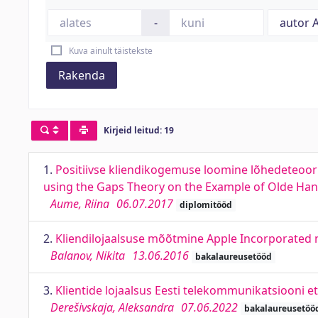
-
Kuva ainult täistekste
Rakenda
Kirjeid leitud: 19
1.
Positiivse kliendikogemuse loomine lõhedeteoor
using the Gaps Theory on the Example of Olde Ha
Aume, Riina
06.07.2017
diplomitööd
2.
Kliendilojaalsuse mõõtmine Apple Incorporated n
Balanov, Nikita
13.06.2016
bakalaureusetööd
3.
Klientide lojaalsus Eesti telekommunikatsiooni 
Derešivskaja, Aleksandra
07.06.2022
bakalaureusetöö