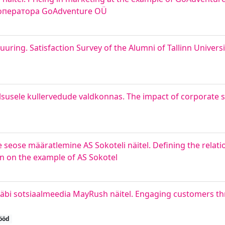
оператора GoAdventure OÜ
uring. Satisfaction Survey of the Alumni of Tallinn Univers
alsusele kullervedude valdkonnas. The impact of corporate so
se seose määratlemine AS Sokoteli näitel. Defining the rela
on on the example of AS Sokotel
äbi sotsiaalmeedia MayRush näitel. Engaging customers th
ööd