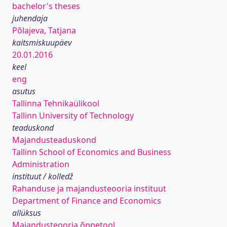
bachelor's theses
juhendaja
Põlajeva, Tatjana
kaitsmiskuupäev
20.01.2016
keel
eng
asutus
Tallinna Tehnikaülikool
Tallinn University of Technology
teaduskond
Majandusteaduskond
Tallinn School of Economics and Business
Administration
instituut / kolledž
Rahanduse ja majandusteooria instituut
Department of Finance and Economics
allüksus
Majandusteooria õppetool