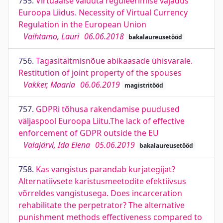
755.
Virtuaalse valuuta reguleerimise vajadus
Euroopa Liidus. Necessity of Virtual Currency
Regulation in the European Union
Vaihtamo, Lauri
06.06.2018
bakalaureusetööd
756.
Tagasitäitmisnõue abikaasade ühisvarale.
Restitution of joint property of the spouses
Vakker, Maaria
06.06.2019
magistritööd
757.
GDPRi tõhusa rakendamise puudused
väljaspool Euroopa Liitu.The lack of effective
enforcement of GDPR outside the EU
Valajärvi, Ida Elena
05.06.2019
bakalaureusetööd
758.
Kas vangistus parandab kurjategijat?
Alternatiivsete karistusmeetodite efektiivsus
võrreldes vangistusega. Does incarceration
rehabilitate the perpetrator? The alternative
punishment methods effectiveness compared to