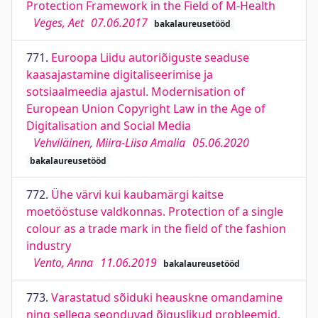
Protection Framework in the Field of M-Health
Veges, Aet
07.06.2017
bakalaureusetööd
771.
Euroopa Liidu autoriõiguste seaduse
kaasajastamine digitaliseerimise ja
sotsiaalmeedia ajastul. Modernisation of
European Union Copyright Law in the Age of
Digitalisation and Social Media
Vehviläinen, Miira-Liisa Amalia
05.06.2020
bakalaureusetööd
772.
Ühe värvi kui kaubamärgi kaitse
moetööstuse valdkonnas. Protection of a single
colour as a trade mark in the field of the fashion
industry
Vento, Anna
11.06.2019
bakalaureusetööd
773.
Varastatud sõiduki heauskne omandamine
ning sellega seonduvad õiguslikud probleemid.