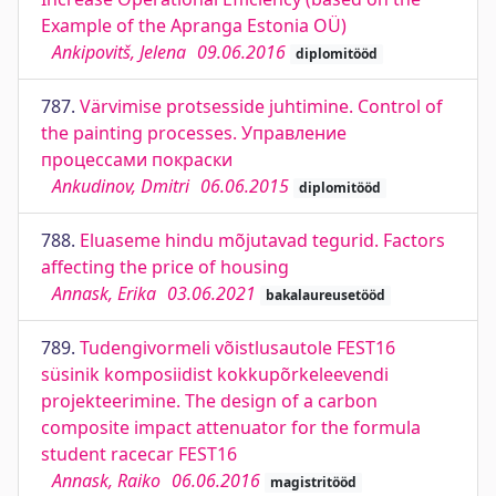
Example of the Apranga Estonia OÜ)
Ankipovitš, Jelena
09.06.2016
diplomitööd
787.
Värvimise protsesside juhtimine. Control of
the painting processes. Управление
процессами покраски
Ankudinov, Dmitri
06.06.2015
diplomitööd
788.
Eluaseme hindu mõjutavad tegurid. Factors
affecting the price of housing
Annask, Erika
03.06.2021
bakalaureusetööd
789.
Tudengivormeli võistlusautole FEST16
süsinik komposiidist kokkupõrkeleevendi
projekteerimine. The design of a carbon
composite impact attenuator for the formula
student racecar FEST16
Annask, Raiko
06.06.2016
magistritööd