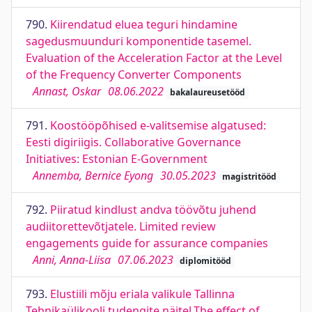
790.
Kiirendatud eluea teguri hindamine
sagedusmuunduri komponentide tasemel.
Evaluation of the Acceleration Factor at the Level
of the Frequency Converter Components
Annast, Oskar
08.06.2022
bakalaureusetööd
791.
Koostööpõhised e-valitsemise algatused:
Eesti digiriigis. Collaborative Governance
Initiatives: Estonian E-Government
Annemba, Bernice Eyong
30.05.2023
magistritööd
792.
Piiratud kindlust andva töövõtu juhend
audiitorettevõtjatele. Limited review
engagements guide for assurance companies
Anni, Anna-Liisa
07.06.2023
diplomitööd
793.
Elustiili mõju eriala valikule Tallinna
Tehnikaülikooli tudengite näitel.The effect of