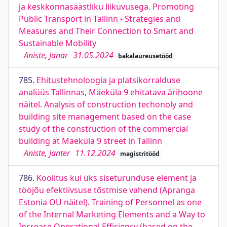
ja keskkonnasäästliku liikuvusega. Promoting
Public Transport in Tallinn - Strategies and
Measures and Their Connection to Smart and
Sustainable Mobility
Aniste, Janar
31.05.2024
bakalaureusetööd
785.
Ehitustehnoloogia ja platsikorralduse
analüüs Tallinnas, Mäeküla 9 ehitatava ärihoone
näitel. Analysis of construction techonoly and
building site management based on the case
study of the construction of the commercial
building at Mäeküla 9 street in Tallinn
Aniste, Janter
11.12.2024
magistritööd
786.
Koolitus kui üks siseturunduse element ja
tööjõu efektiivsuse tõstmise vahend (Apranga
Estonia OÜ näitel). Training of Personnel as one
of the Internal Marketing Elements and a Way to
Increase Operational Efficiency (based on the