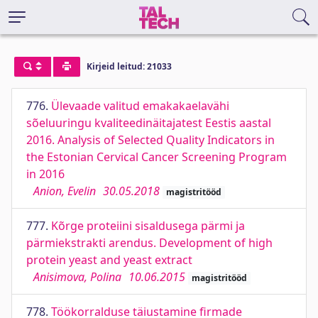
Kirjeid leitud: 21033
776.
Ülevaade valitud emakakaelavähi
sõeluuringu kvaliteedinäitajatest Eestis aastal
2016. Analysis of Selected Quality Indicators in
the Estonian Cervical Cancer Screening Program
in 2016
Anion, Evelin
30.05.2018
magistritööd
777.
Kõrge proteiini sisaldusega pärmi ja
pärmiekstrakti arendus. Development of high
protein yeast and yeast extract
Anisimova, Polina
10.06.2015
magistritööd
778.
Töökorralduse täiustamine firmade