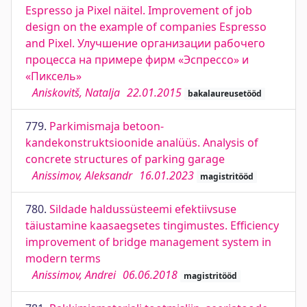
Espresso ja Pixel näitel. Improvement of job
design on the example of companies Espresso
and Pixel. Улучшение организации рабочего
процесса на примере фирм «Эспрессо» и
«Пиксель»
Aniskovitš, Natalja
22.01.2015
bakalaureusetööd
779.
Parkimismaja betoon-
kandekonstruktsioonide analüüs. Analysis of
concrete structures of parking garage
Anissimov, Aleksandr
16.01.2023
magistritööd
780.
Sildade haldussüsteemi efektiivsuse
täiustamine kaasaegsetes tingimustes. Efficiency
improvement of bridge management system in
modern terms
Anissimov, Andrei
06.06.2018
magistritööd