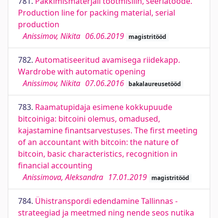
781.
Pakkimismaterjali tootmisliin, seeriatoode.
Production line for packing material, serial
production
Anissimov, Nikita
06.06.2019
magistritööd
782.
Automatiseeritud avamisega riidekapp.
Wardrobe with automatic opening
Anissimov, Nikita
07.06.2016
bakalaureusetööd
783.
Raamatupidaja esimene kokkupuude
bitcoiniga: bitcoini olemus, omadused,
kajastamine finantsarvestuses. The first meeting
of an accountant with bitcoin: the nature of
bitcoin, basic characteristics, recognition in
financial accounting
Anissimova, Aleksandra
17.01.2019
magistritööd
784.
Ühistranspordi edendamine Tallinnas -
strateegiad ja meetmed ning nende seos nutika