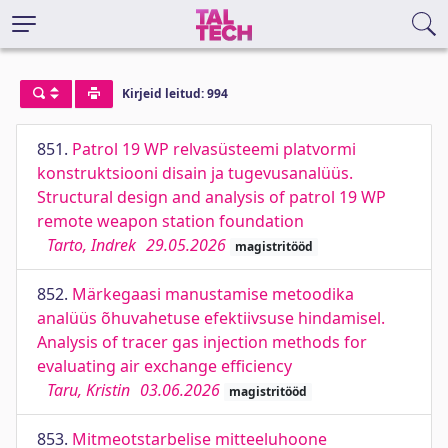
Kirjeid leitud: 994
851.
Patrol 19 WP relvasüsteemi platvormi
konstruktsiooni disain ja tugevusanalüüs.
Structural design and analysis of patrol 19 WP
remote weapon station foundation
Tarto, Indrek
29.05.2026
magistritööd
852.
Märkegaasi manustamise metoodika
analüüs õhuvahetuse efektiivsuse hindamisel.
Analysis of tracer gas injection methods for
evaluating air exchange efficiency
Taru, Kristin
03.06.2026
magistritööd
853.
Mitmeotstarbelise mitteeluhoone