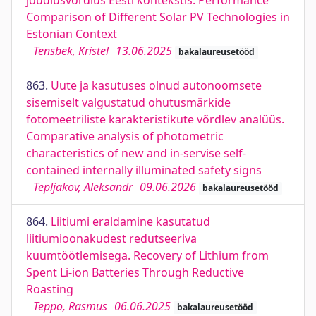
jõudlusvõrdlus Eesti kontekstis. Performance
Comparison of Different Solar PV Technologies in
Estonian Context
Tensbek, Kristel
13.06.2025
bakalaureusetööd
863.
Uute ja kasutuses olnud autonoomsete
sisemiselt valgustatud ohutusmärkide
fotomeetriliste karakteristikute võrdlev analüüs.
Comparative analysis of photometric
characteristics of new and in-servise self-
contained internally illuminated safety signs
Tepljakov, Aleksandr
09.06.2026
bakalaureusetööd
864.
Liitiumi eraldamine kasutatud
liitiumioonakudest redutseeriva
kuumtöötlemisega. Recovery of Lithium from
Spent Li-ion Batteries Through Reductive
Roasting
Teppo, Rasmus
06.06.2025
bakalaureusetööd