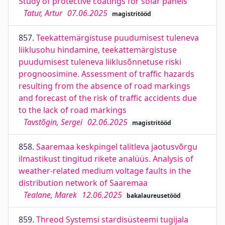
Study of protective coatings for solar panels
Tatur, Artur
07.06.2025
magistritööd
857.
Teekattemärgistuse puudumisest tuleneva
liiklusohu hindamine, teekattemärgistuse
puudumisest tuleneva liiklusõnnetuse riski
prognoosimine. Assessment of traffic hazards
resulting from the absence of road markings
and forecast of the risk of traffic accidents due
to the lack of road markings
Tavstõgin, Sergei
02.06.2025
magistritööd
858.
Saaremaa keskpingel talitleva jaotusvõrgu
ilmastikust tingitud rikete analüüs. Analysis of
weather-related medium voltage faults in the
distribution network of Saaremaa
Tealane, Marek
12.06.2025
bakalaureusetööd
859.
Threod Systemsi stardisüsteemi tugijala