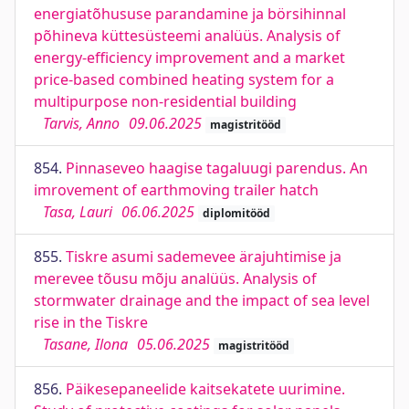
energiatõhususe parandamine ja börsihinnal
põhineva küttesüsteemi analüüs. Analysis of
energy-efficiency improvement and a market
price-based combined heating system for a
multipurpose non-residential building
Tarvis, Anno
09.06.2025
magistritööd
854.
Pinnaseveo haagise tagaluugi parendus. An
imrovement of earthmoving trailer hatch
Tasa, Lauri
06.06.2025
diplomitööd
855.
Tiskre asumi sademevee ärajuhtimise ja
merevee tõusu mõju analüüs. Analysis of
stormwater drainage and the impact of sea level
rise in the Tiskre
Tasane, Ilona
05.06.2025
magistritööd
856.
Päikesepaneelide kaitsekatete uurimine.