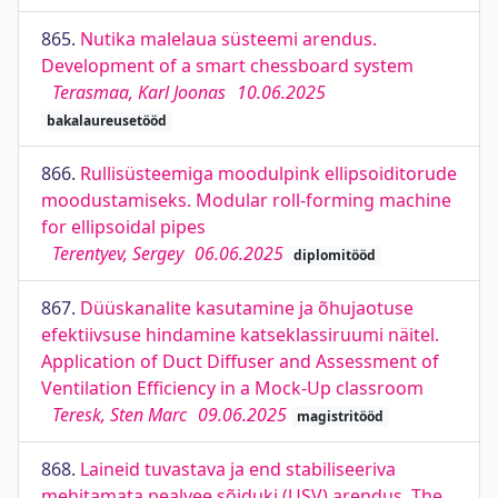
865.
Nutika malelaua süsteemi arendus.
Development of a smart chessboard system
Terasmaa, Karl Joonas
10.06.2025
bakalaureusetööd
866.
Rullisüsteemiga moodulpink ellipsoiditorude
moodustamiseks. Modular roll-forming machine
for ellipsoidal pipes
Terentyev, Sergey
06.06.2025
diplomitööd
867.
Düüskanalite kasutamine ja õhujaotuse
efektiivsuse hindamine katseklassiruumi näitel.
Application of Duct Diffuser and Assessment of
Ventilation Efficiency in a Mock-Up classroom
Teresk, Sten Marc
09.06.2025
magistritööd
868.
Laineid tuvastava ja end stabiliseeriva
mehitamata pealvee sõiduki (USV) arendus. The