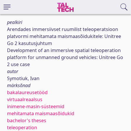
pealkiri
Arendades immersiivset ruumilist teleoperatsioon
platvormi mehitamata maismaasõidukitele: Unitree
Go 2 kasutusjuhtum
Development of an immersive spatial teleoperation
platform for unmanned ground vehicles: Unitree Go
2 use case
autor
Symotiuk, Ivan
märksõnad
bakalaureusetööd
virtuaalreaalsus
inimene-masin-süsteemid
mehitamata maismaasõidukid
bachelor's theses
teleoperation