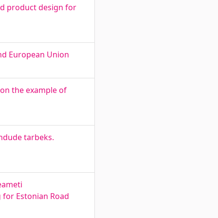
and product design for
and European Union
 on the example of
endude tarbeks.
eameti
ng for Estonian Road