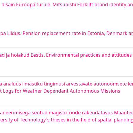
e disain Euroopa turule. Mitsubishi Forklift brand identity 
opa Liidus. Pension replacement rate in Estonia, Denmark 
d ja hoiakud Eestis. Environmental practices and attitudes
a analüüs ilmastiku tingimusi arvestavate autonoomsete l
ight Logs for Weather Dependant Autonomous Missions
e planeerimisega seotud magistritööde rakendatavus Maante
ersity of Technology`s theses in the field of spatial planni