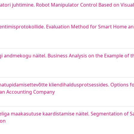
aatori juhtimine. Robot Manipulator Control Based on Visua
ntimisprotokollide. Evaluation Method for Smart Home an
gi andmekogu näitel. Business Analysis on the Example of th
tupidamisettevõtte kliendihaldusprotsessides. Options f
 an Accounting Company
liga maakasutuse kaardistamise näitel. Segmentation of Sa
ion