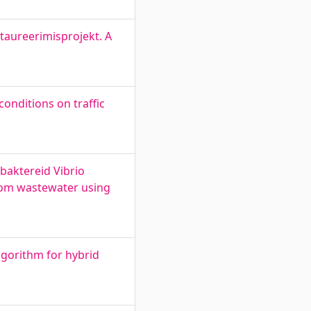
staureerimisprojekt. A
onditions on traffic
baktereid Vibrio
from wastewater using
lgorithm for hybrid