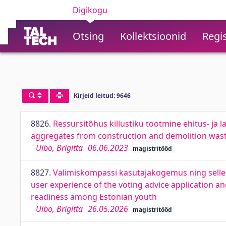
Digikogu
Otsing
Kollektsioonid
Regis
Kirjeid leitud: 9646
8826.
Ressursitõhus killustiku tootmine ehitus- ja
aggregates from construction and demolition wast
Uibo, Brigitta
06.06.2023
magistritööd
8827.
Valimiskompassi kasutajakogemus ning selle s
user experience of the voting advice application and
readiness among Estonian youth
Uibo, Brigitta
26.05.2026
magistritööd