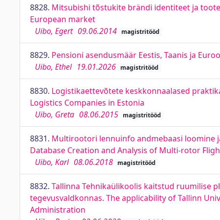
8828.
Mitsubishi tõstukite brändi identiteet ja toot
European market
Uibo, Egert
09.06.2014
magistritööd
8829.
Pensioni asendusmäär Eestis, Taanis ja Euro
Uibo, Ethel
19.01.2026
magistritööd
8830.
Logistikaettevõtete keskkonnaalased praktika
Logistics Companies in Estonia
Uibo, Greta
08.06.2015
magistritööd
8831.
Multirootori lennuinfo andmebaasi loomine j
Database Creation and Analysis of Multi-rotor Fl
Uibo, Karl
08.06.2018
magistritööd
8832.
Tallinna Tehnikaülikoolis kaitstud ruumilis
tegevusvaldkonnas. The applicability of Tallinn Univ
Administration