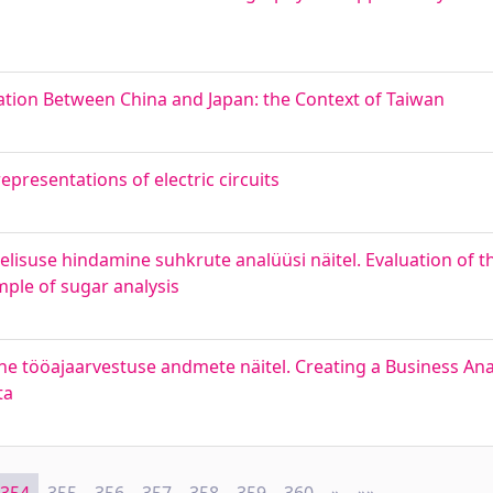
elation Between China and Japan: the Context of Taiwan
epresentations of electric circuits
helisuse hindamine suhkrute analüüsi näitel. Evaluation of
ple of sugar analysis
e tööajaarvestuse andmete näitel. Creating a Business Analy
ta