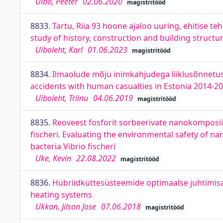
Uibo, Peeter
02.06.2020
magistritööd
8833.
Tartu, Riia 93 hoone ajaloo uuring, ehitise t
study of history, construction and building structur
Uiboleht, Karl
01.06.2023
magistritööd
8834.
Ilmaolude mõju inimkahjudega liiklusõnnetust
accidents with human casualties in Estonia 2014-2
Uiboleht, Triinu
04.06.2019
magistritööd
8835.
Reoveest fosforit sorbeerivate nanokomposi
fischeri. Evaluating the environmental safety of 
bacteria Vibrio fischeri
Uke, Kevin
22.08.2022
magistritööd
8836.
Hübriidküttesüsteemide optimaalse juhtimisa
heating systems
Ukkan, Jilson Jose
07.06.2018
magistritööd