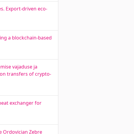
s. Export-driven eco-
ing a blockchain-based
imise vajaduse ja
on transfers of crypto-
heat exchanger for
he Ordovician Zebre