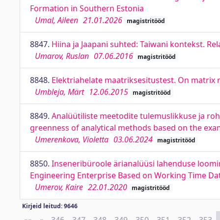
Formation in Southern Estonia
Umal, Aileen
21.01.2026
magistritööd
8847.
Hiina ja Jaapani suhted: Taiwani kontekst. R
Umarov, Ruslan
07.06.2016
magistritööd
8848.
Elektriahelate maatriksesitustest. On matrix r
Umbleja, Märt
12.06.2015
magistritööd
8849.
Analüütiliste meetodite tulemuslikkuse ja ro
greenness of analytical methods based on the exam
Umerenkova, Violetta
03.06.2024
magistritööd
8850.
Inseneribüroole ärianalüüsi lahenduse loomin
Engineering Enterprise Based on Working Time Da
Umerov, Kaire
22.01.2020
magistritööd
Kirjeid leitud: 9646