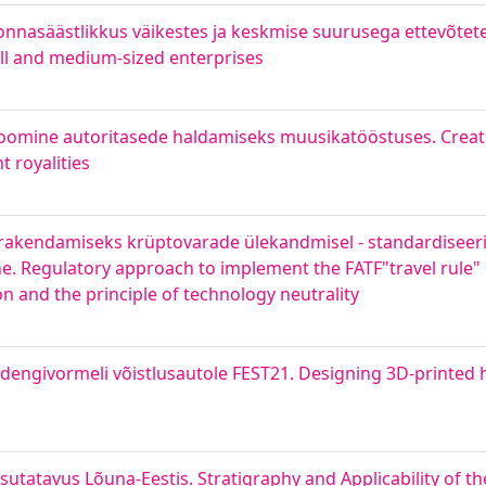
nnasäästlikkus väikestes ja keskmise suurusega ettevõtete
all and medium-sized enterprises
loomine autoritasede haldamiseks muusikatööstuses. Creat
 royalities
"; rakendamiseks krüptovarade ülekandmisel - standardiseer
. Regulatory approach to implement the FATF"travel rule" 
on and the principle of technology neutrality
udengivormeli võistlusautole FEST21. Designing 3D-printed 
asutatavus Lõuna-Eestis. Stratigraphy and Applicability of t