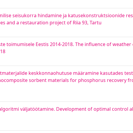
ehnilise seisukorra hindamine ja katusekonstruktsioonide re
es and a restauration project of Riia 93, Tartu
e toimumisele Eestis 2014-2018. The influence of weather c
018
itmaterjalide keskkonnaohutuse määramine kasutades test
nanocomposite sorbent materials for phosphorus recovery 
lgoritmi väljatöötamine. Development of optimal control a