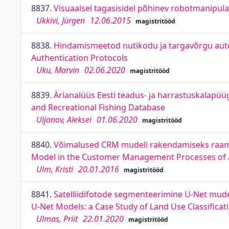
8837.
Visuaalsel tagasisidel põhinev robotmanipul
Ukkivi, Jürgen
12.06.2015
magistritööd
8838.
Hindamismeetod nutikodu ja targavõrgu aute
Authentication Protocols
Uku, Marvin
02.06.2020
magistritööd
8839.
Ärianalüüs Eesti teadus- ja harrastuskalapüü
and Recreational Fishing Database
Uljanov, Aleksei
01.06.2020
magistritööd
8840.
Võimalused CRM mudeli rakendamiseks raama
Model in the Customer Management Processes of
Ulm, Kristi
20.01.2016
magistritööd
8841.
Satelliidifotode segmenteerimine U-Net mude
U-Net Models: a Case Study of Land Use Classificat
Ulmas, Priit
22.01.2020
magistritööd