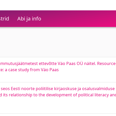
trid
Abi ja info
 lammutusjäätmetest ettevõtte Väo Paas OÜ näitel. Resource-
e: a case study from Väo Paas
eos Eesti noorte poliitilise kirjaoskuse ja osalusvalmidus
 its relationship to the development of political literacy an