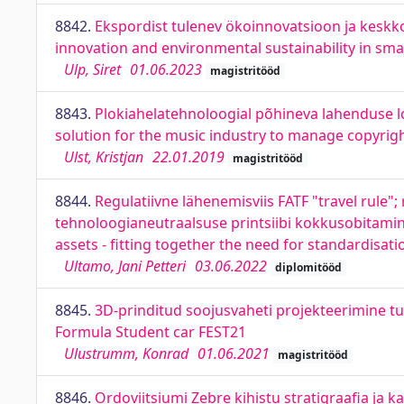
8842.
Ekspordist tulenev ökoinnovatsioon ja keskko
innovation and environmental sustainability in sm
Ulp, Siret
01.06.2023
magistritööd
8843.
Plokiahelatehnoloogial põhineva lahenduse 
solution for the music industry to manage copyright
Ulst, Kristjan
22.01.2019
magistritööd
8844.
Regulatiivne lähenemisviis FATF "travel rule
tehnoloogianeutraalsuse printsiibi kokkusobitamine
assets - fitting together the need for standardisati
Ultamo, Jani Petteri
03.06.2022
diplomitööd
8845.
3D-prinditud soojusvaheti projekteerimine t
Formula Student car FEST21
Ulustrumm, Konrad
01.06.2021
magistritööd
8846.
Ordoviitsiumi Zebre kihistu stratigraafia ja k