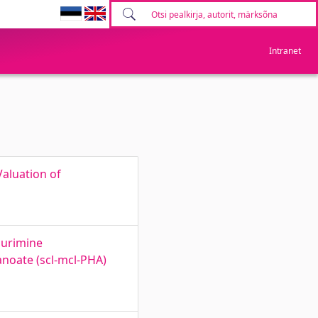
Intranet
Valuation of
uurimine
anoate (scl-mcl-PHA)