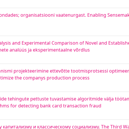
ndades; organisatsiooni vaatenurgast. Enabling Sensemaki
lysis and Experimental Comparison of Novel and Establish
ete analüüs ja eksperimentaalne võrdlus
ismi projekteerimine ettevõtte tootmisprotsessi optimeer
ptimize the companys production process
e tehingute pettuste tuvastamise algoritmide välja töötam
thms for detecting bank card transaction fraud
капитализму и классическому социализму. The Third Way 