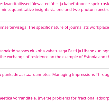
: kvantitatiivsed ülevaated ühe- ja kahefotoonse spektrosk
mine: quantitative insights via one-and two-photon spectr
mse tervisega. The specific nature of journalists workplace 
d aspektid seoses elukoha vahetusega Eesti ja Ühendkuningrii
g the exchange of residence on the example of Estonia and
opa pankade aastaaruannetes. Managing Impressions Throug
etika võrranditele. Inverse problems for fractional adsorp