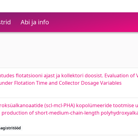
trid
Abi ja info
tudes flotatsiooni ajast ja kollektori doosist. Evaluation of 
 under Flotation Time and Collector Dosage Variables
roksüalkanoaatide (scl-mcl-PHA) kopolümeeride tootmise 
he production of short-medium-chain-length polyhydroxyalk
agistritööd