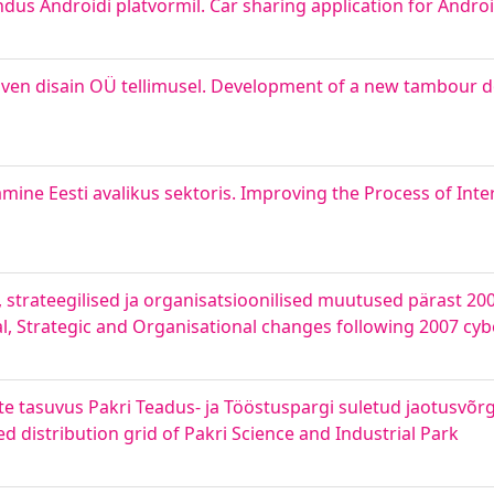
us Androidi platvormil. Car sharing application for Androi
en disain OÜ tellimusel. Development of a new tambour do
ine Eesti avalikus sektoris. Improving the Process of Inte
, strateegilised ja organisatsioonilised muutused pärast 2
gal, Strategic and Organisational changes following 2007 cyb
e tasuvus Pakri Teadus- ja Tööstuspargi suletud jaotusvõrgu
ed distribution grid of Pakri Science and Industrial Park