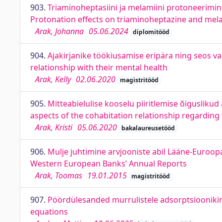
903.
Triaminoheptasiini ja melamiini protoneerimine
Protonation effects on triaminoheptazine and mela
Arak, Johanna
05.06.2024
diplomitööd
904.
Ajakirjanike töökiusamise eripära ning seos vai
relationship with their mental health
Arak, Kelly
02.06.2020
magistritööd
905.
Mitteabielulise kooselu piiritlemise õigusliku
aspects of the cohabitation relationship regardin
Arak, Kristi
05.06.2020
bakalaureusetööd
906.
Mulje juhtimine arvjooniste abil Lääne-Euro
Western European Banks’ Annual Reports
Arak, Toomas
19.01.2015
magistritööd
907.
Pöördülesanded murrulistele adsorptsioonikine
equations