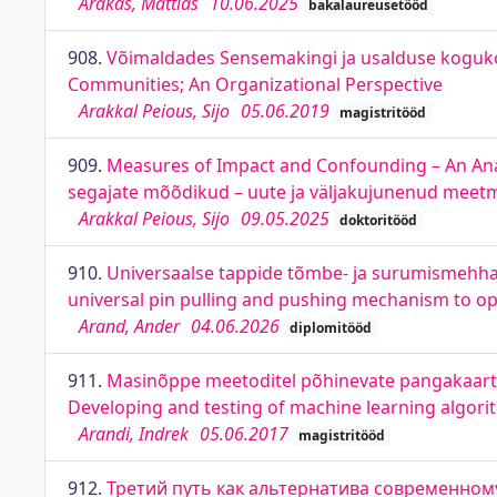
Arakas, Mattias
10.06.2025
bakalaureusetööd
908.
Võimaldades Sensemakingi ja usalduse koguko
Communities; An Organizational Perspective
Arakkal Peious, Sijo
05.06.2019
magistritööd
909.
Measures of Impact and Confounding – An Ana
segajate mõõdikud – uute ja väljakujunenud meetm
Arakkal Peious, Sijo
09.05.2025
doktoritööd
910.
Universaalse tappide tõmbe- ja surumismehhan
universal pin pulling and pushing mechanism to o
Arand, Ander
04.06.2026
diplomitööd
911.
Masinõppe meetoditel põhinevate pangakaartid
Developing and testing of machine learning algori
Arandi, Indrek
05.06.2017
magistritööd
912.
Третий путь как альтернатива современному 