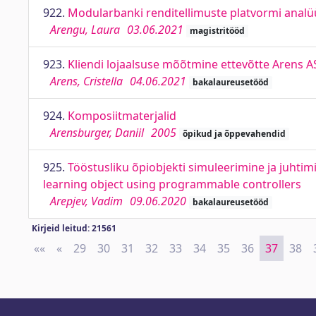
922.
Modularbanki renditellimuste platvormi analü
Arengu, Laura
03.06.2021
magistritööd
923.
Kliendi lojaalsuse mõõtmine ettevõtte Arens 
Arens, Cristella
04.06.2021
bakalaureusetööd
924.
Komposiitmaterjalid
Arensburger, Daniil
2005
õpikud ja õppevahendid
925.
Tööstusliku õpiobjekti simuleerimine ja juhtim
learning object using programmable controllers
Arepjev, Vadim
09.06.2020
bakalaureusetööd
Kirjeid leitud: 21561
««
First
«
Previous
29
30
31
32
33
34
35
36
37
38