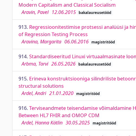
Modern Capitalism and Classical Socialism
Aravin, Pavel
12.06.2015
bakalaureusetööd
913.
Regressioonitestimise protsessi analüüsi ja 
of Regression Testing Process
Aravina, Margarita
06.06.2016
magistritööd
914.
Standardiseeritud Linuxi virtuaalmasinate lo
Arbma, Tarvi
26.05.2026
bakalaureusetööd
915.
Erineva konstruktsiooniga silindriliste betoonr
structural solutions
Ardel, Andri
21.01.2020
magistritööd
916.
Terviseandmete teisendamise võimaldamine HL
Between HL7 FHIR and OMOP CDM
Ardel, Hanna Kätlin
30.05.2025
magistritööd