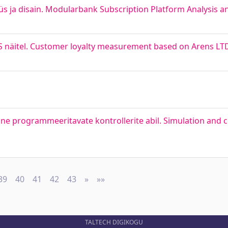
üs ja disain. Modularbank Subscription Platform Analysis a
AS näitel. Customer loyalty measurement based on Arens LT
ine programmeeritavate kontrollerite abil. Simulation and co
39
40
41
42
43
»
Next
»»
Last
TALTECH DIGIKOGU