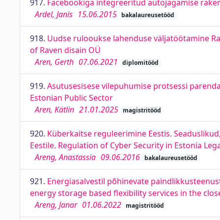
917.
Facebookiga integreeritud autojagamise rakend
Ardel, Janis
15.06.2015
bakalaureusetööd
918.
Uudse rulooukse lahenduse väljatöötamine Rav
of Raven disain OÜ
Aren, Gerth
07.06.2021
diplomitööd
919.
Asutusesisese vilepuhumise protsessi parendam
Estonian Public Sector
Aren, Kätlin
21.01.2025
magistritööd
920.
Küberkaitse reguleerimine Eestis. Seaduslikud
Eestile. Regulation of Cyber Security in Estonia Le
Areng, Anastassia
09.06.2016
bakalaureusetööd
921.
Energiasalvestil põhinevate paindlikkusteenust
energy storage based flexibility services in the clos
Areng, Janar
01.06.2022
magistritööd