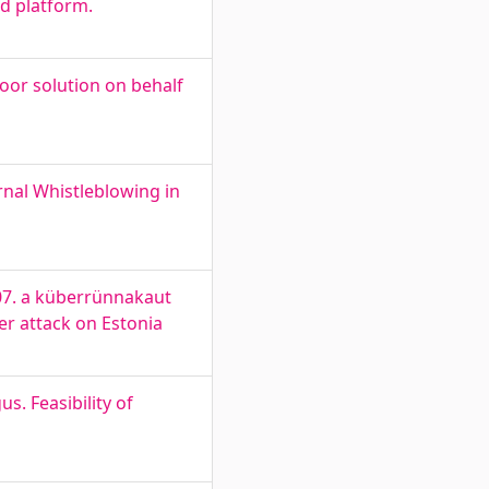
d platform.
or solution on behalf
rnal Whistleblowing in
007. a küberrünnakaut
er attack on Estonia
s. Feasibility of