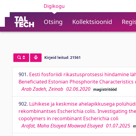
Digikogu
Otsing
Kollektsioonid
Regis
Kirjeid leitud: 21561
901.
Eesti fosforiidi rikastusprotsessi hindamine läh
Beneficiated Estonian Phosphorite Characteristics
Arab Zadeh, Zeinab
02.06.2020
magistritööd
902.
Lühikese ja keskmise ahelapikkusega polühüd
rekombinantses Escherichia colis. Investigating t
copolymers in recombinant Escherichia coli
Arafat, Maha Elsayed Moawad Elsayed
01.07.2025
m