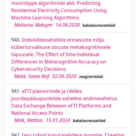
masinõppe algoritmide abil. Predicting
Residential Electricity Consumption Using
Machine Learning Algorithms
Maliarov, Maksym
14.08.2020
bakalaureusetööd
940.
Indiviididevaheliste erinevuste mõju
küberturvalisuse otsuste metakognitiivsele
täpsusele. The Effect of Interindividual
Differences in Metacognitive Accuracy on
Cybersecurity Decisions
Malik, Sania Akif
02.06.2020
magistritööd
941.
eFTI platvormide ja riiklike
juurdepääsupunktide-vaheline andmevahetus.
Data Exchange Between eFTI Platforms and
National Access Points
Malk, Mattias
15.01.2024
bakalaureusetööd
942.
Iaso roboti kasutajaliidese loomine. Creating