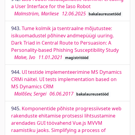
a User Interface for the Iaso Robot
Malmström, Marliese
12.06.2025
bakalaureusetööd
943.
Tume kolmik ja tsentraalne mõjutustee:
isikuomadustel põhinev andmepüügi uuring.
Dark Triad in Central Route to Persuasion: A
Personality-based Phishing Susceptibility Study
Malve, Ivo
11.01.2021
magistritööd
944.
UI testide implementeerimine MS Dynamics
CRMi näitel. UI tests implementation based on
MS Dynamics CRM
Malõšev, Sergei
06.06.2017
bakalaureusetööd
945.
Komponentide põhiste progressiivsete web
rakenduste ehitamise protsessi lihtsustamine
arendades GUI töövahend Vue.js MVVM
raamistiku jaoks. Simplifying a process of