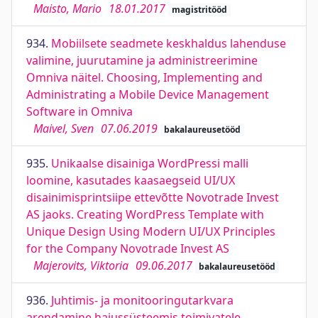
Maisto, Mario
18.01.2017
magistritööd
934.
Mobiilsete seadmete keskhaldus lahenduse
valimine, juurutamine ja administreerimine
Omniva näitel. Choosing, Implementing and
Administrating a Mobile Device Management
Software in Omniva
Maivel, Sven
07.06.2019
bakalaureusetööd
935.
Unikaalse disainiga WordPressi malli
loomine, kasutades kaasaegseid UI/UX
disainimisprintsiipe ettevõtte Novotrade Invest
AS jaoks. Creating WordPress Template with
Unique Design Using Modern UI/UX Principles
for the Company Novotrade Invest AS
Majerovits, Viktoria
09.06.2017
bakalaureusetööd
936.
Juhtimis- ja monitooringutarkvara
arendamine hajussüsteemis toimivatele