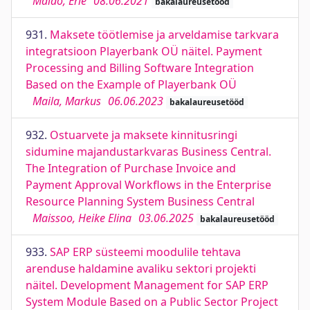
Maido, Erle
08.06.2021
bakalaureusetööd
931.
Maksete töötlemise ja arveldamise tarkvara
integratsioon Playerbank OÜ näitel. Payment
Processing and Billing Software Integration
Based on the Example of Playerbank OÜ
Maila, Markus
06.06.2023
bakalaureusetööd
932.
Ostuarvete ja maksete kinnitusringi
sidumine majandustarkvaras Business Central.
The Integration of Purchase Invoice and
Payment Approval Workflows in the Enterprise
Resource Planning System Business Central
Maissoo, Heike Elina
03.06.2025
bakalaureusetööd
933.
SAP ERP süsteemi moodulile tehtava
arenduse haldamine avaliku sektori projekti
näitel. Development Management for SAP ERP
System Module Based on a Public Sector Project