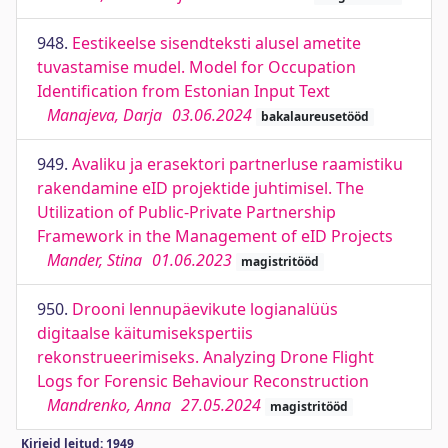
948.
Eestikeelse sisendteksti alusel ametite
tuvastamise mudel. Model for Occupation
Identification from Estonian Input Text
Manajeva, Darja
03.06.2024
bakalaureusetööd
949.
Avaliku ja erasektori partnerluse raamistiku
rakendamine eID projektide juhtimisel. The
Utilization of Public-Private Partnership
Framework in the Management of eID Projects
Mander, Stina
01.06.2023
magistritööd
950.
Drooni lennupäevikute logianalüüs
digitaalse käitumisekspertiis
rekonstrueerimiseks. Analyzing Drone Flight
Logs for Forensic Behaviour Reconstruction
Mandrenko, Anna
27.05.2024
magistritööd
Kirjeid leitud: 1949