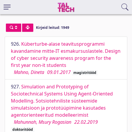
Kirjeid leitud: 1949
926.
Küberturbe-alase teavitusprogrammi
kavandamine mitte-IT esmakursuslastele. Design
of cyber security awareness program for the
first year non-it students
Mahno, Dineta
09.01.2017
magistritööd
927.
Simulation and Prototyping of
Sociotechnical Systems Using Agent-Oriented
Modelling. Sotsiotehniliste süsteemide
simulatsioon ja prototüüpimine kasutades
agentorienteeritud modelleerimist
Mahunnah, Msury Rogasian
22.02.2019
doktoritööd