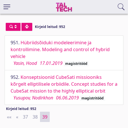
Kirjeid leitud: 952
951.
Hübriidsõiduki modeleerimine ja
kontrollimine. Modeling and control of hybrid
vehicle
Yasin, Hood
17.01.2019
magistritööd
952.
Konseptsioonid CubeSati missiooniks
kõrgelt elliptilisele orbiidile. Concept studies for a
CubeSat mission to the highly elliptical orbit
Yusupov, Nodirkhon
06.06.2019
magistritööd
Kirjeid leitud: 952
««
First
«
Previous
37
38
39