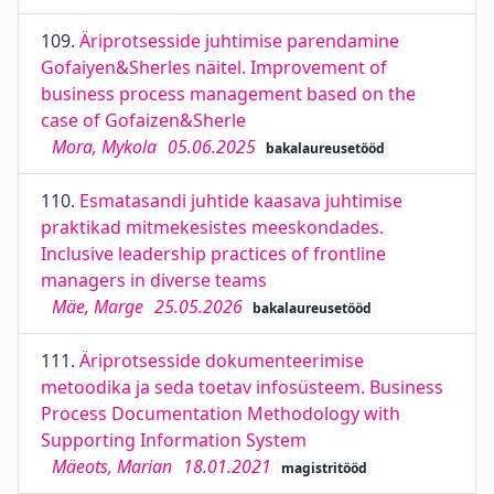
109.
Äriprotsesside juhtimise parendamine
Gofaiyen&Sherles näitel. Improvement of
business process management based on the
case of Gofaizen&Sherle
Mora, Mykola
05.06.2025
bakalaureusetööd
110.
Esmatasandi juhtide kaasava juhtimise
praktikad mitmekesistes meeskondades.
Inclusive leadership practices of frontline
managers in diverse teams
Mäe, Marge
25.05.2026
bakalaureusetööd
111.
Äriprotsesside dokumenteerimise
metoodika ja seda toetav infosüsteem. Business
Process Documentation Methodology with
Supporting Information System
Mäeots, Marian
18.01.2021
magistritööd