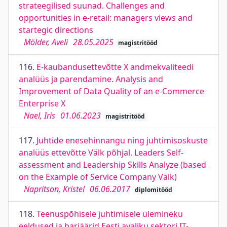
strateegilised suunad. Challenges and
opportunities in e-retail: managers views and
startegic directions
Mölder, Aveli
28.05.2025
magistritööd
116.
E-kaubandusettevõtte X andmekvaliteedi
analüüs ja parendamine. Analysis and
Improvement of Data Quality of an e-Commerce
Enterprise X
Nael, Iris
01.06.2023
magistritööd
117.
Juhtide enesehinnangu ning juhtimisoskuste
analüüs ettevõtte Välk põhjal. Leaders Self-
assessment and Leadership Skills Analyze (based
on the Example of Service Company Välk)
Napritson, Kristel
06.06.2017
diplomitööd
118.
Teenuspõhisele juhtimisele ülemineku
eeldused ja barjäärid Eesti avaliku sektori IT-