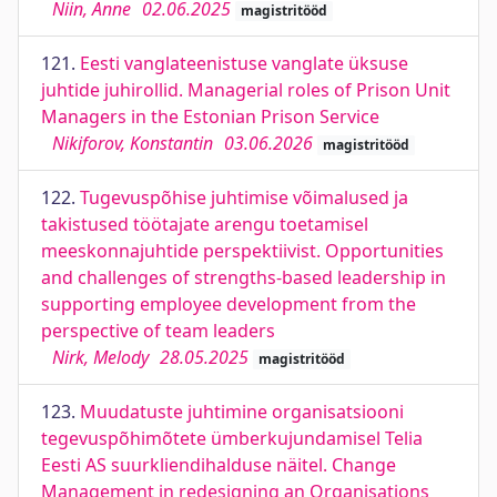
Niin, Anne
02.06.2025
magistritööd
121.
Eesti vanglateenistuse vanglate üksuse
juhtide juhirollid. Managerial roles of Prison Unit
Managers in the Estonian Prison Service
Nikiforov, Konstantin
03.06.2026
magistritööd
122.
Tugevuspõhise juhtimise võimalused ja
takistused töötajate arengu toetamisel
meeskonnajuhtide perspektiivist. Opportunities
and challenges of strengths-based leadership in
supporting employee development from the
perspective of team leaders
Nirk, Melody
28.05.2025
magistritööd
123.
Muudatuste juhtimine organisatsiooni
tegevuspõhimõtete ümberkujundamisel Telia
Eesti AS suurkliendihalduse näitel. Change
Management in redesigning an Organisations