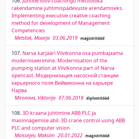
106.
Juhtide loov-coachingu metoodika
rakendamine juhtimispädevuste arendamiseks.
Implementing executive creative coaching
method for development of Management
Competencies
Metstak, Maarja
03.06.2019
magistritööd
107.
Narva karjääri Viivikonna osa pumbajaama
moderniseerimine. Modernisation of the
pumping station at Viivikonna part of Narva
opencast. Модернизация насосной станции
карьерного поля Вийвиконна на карьере
Нарва
Mironova, Viktorija
07.06.2018
diplomitööd
108.
3D kraana juhtimine ABB PLC ja
masinnägemise abil. 3D crane control using ABB
PLC and computer vision
Moissejev, Maksim
20.01.2022
magistritööd