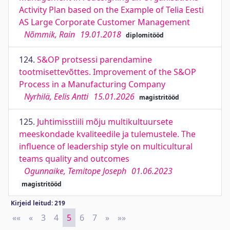
Activity Plan based on the Example of Telia Eesti
AS Large Corporate Customer Management
Nõmmik, Rain
19.01.2018
diplomitööd
124.
S&OP protsessi parendamine
tootmisettevõttes. Improvement of the S&OP
Process in a Manufacturing Company
Nyrhilä, Eelis Antti
15.01.2026
magistritööd
125.
Juhtimisstiili mõju multikultuursete
meeskondade kvaliteedile ja tulemustele. The
influence of leadership style on multicultural
teams quality and outcomes
Ogunnaike, Temitope Joseph
01.06.2023
magistritööd
Kirjeid leitud: 219
««
First
«
Previous
3
4
5
6
7
»
Next
»»
Last