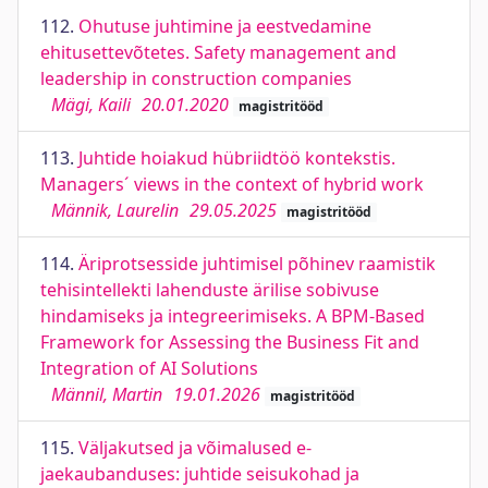
112.
Ohutuse juhtimine ja eestvedamine
ehitusettevõtetes. Safety management and
leadership in construction companies
Mägi, Kaili
20.01.2020
magistritööd
113.
Juhtide hoiakud hübriidtöö kontekstis.
Managers´ views in the context of hybrid work
Männik, Laurelin
29.05.2025
magistritööd
114.
Äriprotsesside juhtimisel põhinev raamistik
tehisintellekti lahenduste ärilise sobivuse
hindamiseks ja integreerimiseks. A BPM-Based
Framework for Assessing the Business Fit and
Integration of AI Solutions
Männil, Martin
19.01.2026
magistritööd
115.
Väljakutsed ja võimalused e-
jaekaubanduses: juhtide seisukohad ja