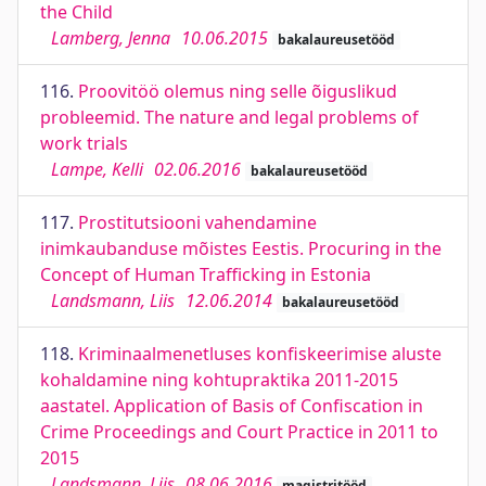
the Child
Lamberg, Jenna
10.06.2015
bakalaureusetööd
116.
Proovitöö olemus ning selle õiguslikud
probleemid. The nature and legal problems of
work trials
Lampe, Kelli
02.06.2016
bakalaureusetööd
117.
Prostitutsiooni vahendamine
inimkaubanduse mõistes Eestis. Procuring in the
Concept of Human Trafficking in Estonia
Landsmann, Liis
12.06.2014
bakalaureusetööd
118.
Kriminaalmenetluses konfiskeerimise aluste
kohaldamine ning kohtupraktika 2011-2015
aastatel. Application of Basis of Confiscation in
Crime Proceedings and Court Practice in 2011 to
2015
Landsmann, Liis
08.06.2016
magistritööd