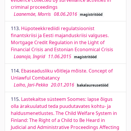
evidence collected by surveillance activities in
criminal proceedings
Laanemäe, Morris
08.06.2016
magistritööd
113.
Hüpoteekkrediidi regulatsioonist
finantskriisi ja Eesti majanduskriisi valguses.
Mortgage Credit Regulation in the Light of
Financial Crisis and Estonian Economical Crisis
Laanoja, Ingrid
11.06.2015
magistritööd
114.
Ebaseadusliku võitleja mõiste. Concept of
Unlawful Combatancy
Laiho, Jari-Pekka
20.01.2016
bakalaureusetööd
115.
Lastekaitse süsteem Soomes: lapse õigus
olla ärakuulatud teda puudutavates kohtu- ja
haldusmenetlustes. The Child Welfare System in
Finland: The Right of a Child to Be Heard in
Judicial and Administrative Proceedings Affecting