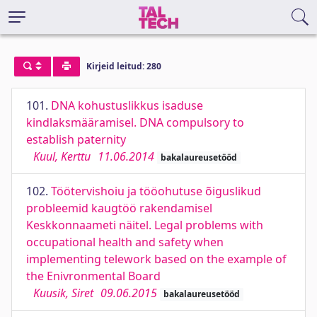
Kirjeid leitud: 280
101.
DNA kohustuslikkus isaduse
kindlaksmääramisel. DNA compulsory to
establish paternity
Kuul, Kerttu
11.06.2014
bakalaureusetööd
102.
Töötervishoiu ja tööohutuse õiguslikud
probleemid kaugtöö rakendamisel
Keskkonnaameti näitel. Legal problems with
occupational health and safety when
implementing telework based on the example of
the Enivronmental Board
Kuusik, Siret
09.06.2015
bakalaureusetööd