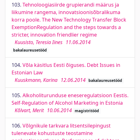
103.
Tehnoloogiasiirde grupierandi määrus ja
liikumine rangema, innovatsioonisõbralikuma
korra poole. The New Technology Transfer Block
ExemptionRegulation and the steps towards a
stricter, innovation friendlier regime
Kuusisto, Teresia Iines
11.06.2014
bakalaureusetööd
104.
Võla käsitlus Eesti õiguses. Debt Issues in
Estonian Law
Kuuskmann, Karina
12.06.2014
bakalaureusetööd
105.
Alkoholiturunduse eneseregulatsioon Eestis.
Self-Regulation of Alcohol Marketing in Estonia
Kõlvart, Merit
10.06.2014
magistritööd
106.
Võlgnikule tarkvara litsentsilepingust
tulenevate kohustuste teostamine