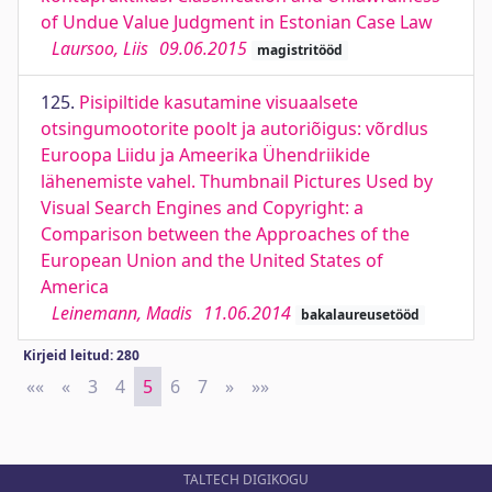
of Undue Value Judgment in Estonian Case Law
Laursoo, Liis
09.06.2015
magistritööd
125.
Pisipiltide kasutamine visuaalsete
otsingumootorite poolt ja autoriõigus: võrdlus
Euroopa Liidu ja Ameerika Ühendriikide
lähenemiste vahel. Thumbnail Pictures Used by
Visual Search Engines and Copyright: a
Comparison between the Approaches of the
European Union and the United States of
America
Leinemann, Madis
11.06.2014
bakalaureusetööd
Kirjeid leitud: 280
««
First
«
Previous
3
4
5
6
7
»
Next
»»
Last
TALTECH DIGIKOGU