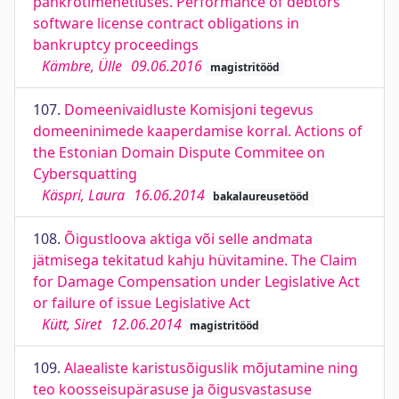
pankrotimenetluses. Performance of debtors
software license contract obligations in
bankruptcy proceedings
Kämbre, Ülle
09.06.2016
magistritööd
107.
Domeenivaidluste Komisjoni tegevus
domeeninimede kaaperdamise korral. Actions of
the Estonian Domain Dispute Commitee on
Cybersquatting
Käspri, Laura
16.06.2014
bakalaureusetööd
108.
Õigustloova aktiga või selle andmata
jätmisega tekitatud kahju hüvitamine. The Claim
for Damage Compensation under Legislative Act
or failure of issue Legislative Act
Kütt, Siret
12.06.2014
magistritööd
109.
Alaealiste karistusõiguslik mõjutamine ning
teo koosseisupärasuse ja õigusvastasuse