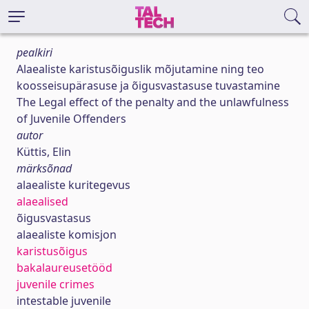
pealkiri
Alaealiste karistusõiguslik mõjutamine ning teo
koosseisupärasuse ja õigusvastasuse tuvastamine
The Legal effect of the penalty and the unlawfulness
of Juvenile Offenders
autor
Küttis, Elin
märksõnad
alaealiste kuritegevus
alaealised
õigusvastasus
alaealiste komisjon
karistusõigus
bakalaureusetööd
juvenile crimes
intestable juvenile