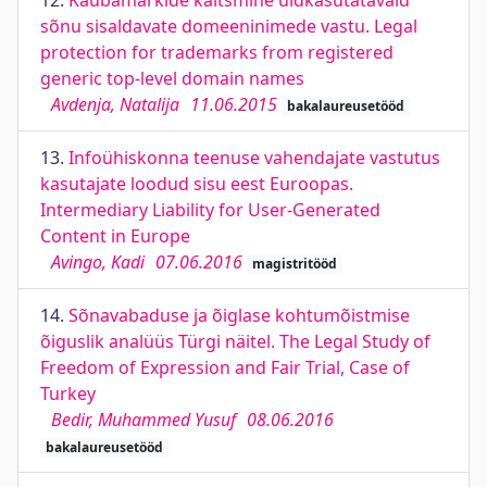
12.
Kaubamärkide kaitsmine üldkasutatavaid
sõnu sisaldavate domeeninimede vastu. Legal
protection for trademarks from registered
generic top-level domain names
Avdenja, Natalija
11.06.2015
bakalaureusetööd
13.
Infoühiskonna teenuse vahendajate vastutus
kasutajate loodud sisu eest Euroopas.
Intermediary Liability for User-Generated
Content in Europe
Avingo, Kadi
07.06.2016
magistritööd
14.
Sõnavabaduse ja õiglase kohtumõistmise
õiguslik analüüs Türgi näitel. The Legal Study of
Freedom of Expression and Fair Trial, Case of
Turkey
Bedir, Muhammed Yusuf
08.06.2016
bakalaureusetööd