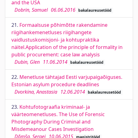
and the USA
Dobrin, Samuel
06.06.2016
bakalaureusetööd
21.
Formaalsuse põhimõtte rakendamine
riigihankemenetluses riigihangete
vaidlustuskomisjoni- ja kohtupraktika
näitel.Application of the principle of formality in
public procurement: case law analysis
Dubin, Glen
11.06.2014
bakalaureusetööd
22.
Menetluse tähtajad Eesti varjupaigaõiguses.
Estonian asylum procedure deadlines
Dvorkina, Anastasia
12.06.2014
bakalaureusetööd
23.
Kohtufotograafia kriminaal- ja
väärteomenetluses. The Use of Forensic
Photography During Criminal and
Misdemeanour Cases Investigation
Dõmša, Sergei
10.06.2015
magistritööd