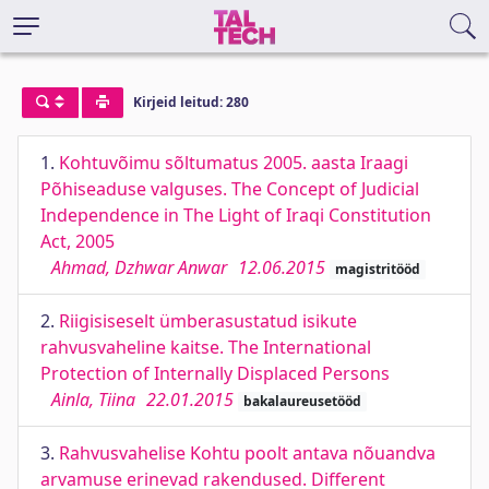
Kirjeid leitud: 280
1.
Kohtuvõimu sõltumatus 2005. aasta Iraagi
Põhiseaduse valguses. The Concept of Judicial
Independence in The Light of Iraqi Constitution
Act, 2005
Ahmad, Dzhwar Anwar
12.06.2015
magistritööd
2.
Riigisiseselt ümberasustatud isikute
rahvusvaheline kaitse. The International
Protection of Internally Displaced Persons
Ainla, Tiina
22.01.2015
bakalaureusetööd
3.
Rahvusvahelise Kohtu poolt antava nõuandva
arvamuse erinevad rakendused. Different