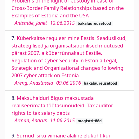
Problems of the Right of Custody in Case of
Cross-Border Family Relationships based on the
Examples of Estonia and the USA
Antsmäe, Janet
12.06.2015
bakalaureusetööd
7.
Küberkaitse reguleerimine Eestis. Seaduslikud,
strateegilised ja organisatsioonilised muutused
pärast 2007. a küberrünnakaut Eestile.
Regulation of Cyber Security in Estonia Legal,
Strategic and Organisational changes following
2007 cyber attack on Estonia
Areng, Anastassia
09.06.2016
bakalaureusetööd
8.
Maksuhalduri õigus maksustada
realiseerimata töötasunõudeid. Tax auditor
rights to tax salary debts
Arman, Andrus
11.06.2015
magistritööd
9.
Surnud isiku viimane alaline elukoht kui