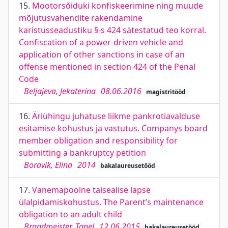
15.
Mootorsõiduki konfiskeerimine ning muude
mõjutusvahendite rakendamine
karistusseadustiku §-s 424 sätestatud teo korral.
Confiscation of a power-driven vehicle and
application of other sanctions in case of an
offense mentioned in section 424 of the Penal
Code
Beljajeva, Jekaterina
08.06.2016
magistritööd
16.
Äriühingu juhatuse liikme pankrotiavalduse
esitamise kohustus ja vastutus. Companys board
member obligation and responsibility for
submitting a bankruptcy petition
Boravik, Elina
2014
bakalaureusetööd
17.
Vanemapoolne täisealise lapse
ülalpidamiskohustus. The Parent’s maintenance
obligation to an adult child
Brandmeister, Tanel
12.06.2015
bakalaureusetööd