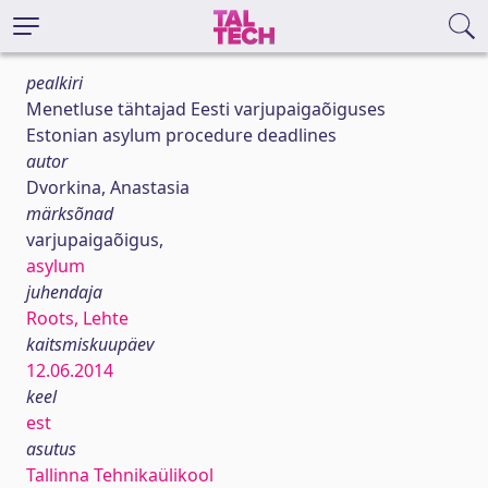
pealkiri
Menetluse tähtajad Eesti varjupaigaõiguses
Estonian asylum procedure deadlines
autor
Dvorkina, Anastasia
märksõnad
varjupaigaõigus,
asylum
juhendaja
Roots, Lehte
kaitsmiskuupäev
12.06.2014
keel
est
asutus
Tallinna Tehnikaülikool