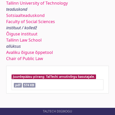
Tallinn University of Technology
teaduskond
Sotsiaalteaduskond
Faculty of Social Sciences
instituut / kolledž
Õiguse instituut
Tallinn Law School
allüksus
Avaliku õiguse õppetool
Chair of Public Law
Juurdepääsu piirang: TalTechi arvutivõrgu kasutajale.
pdf
574 KB
TALTECH DIGIKOGU