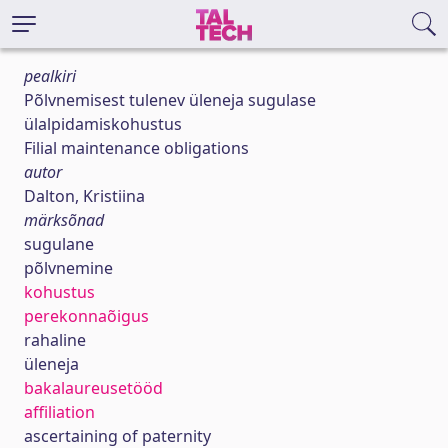
pealkiri
Põlvnemisest tulenev üleneja sugulase
ülalpidamiskohustus
Filial maintenance obligations
autor
Dalton, Kristiina
märksõnad
sugulane
põlvnemine
kohustus
perekonnaõigus
rahaline
üleneja
bakalaureusetööd
affiliation
ascertaining of paternity