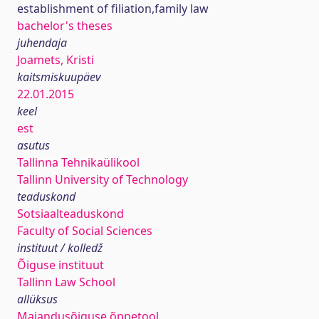
establishment of filiation,family law
bachelor's theses
juhendaja
Joamets, Kristi
kaitsmiskuupäev
22.01.2015
keel
est
asutus
Tallinna Tehnikaülikool
Tallinn University of Technology
teaduskond
Sotsiaalteaduskond
Faculty of Social Sciences
instituut / kolledž
Õiguse instituut
Tallinn Law School
allüksus
Majandusõiguse õppetool