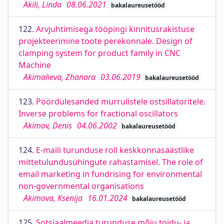
Akili, Linda
08.06.2021
bakalaureusetööd
122.
Arvjuhtimisega tööpingi kinnitusrakistuse
projekteerimine toote perekonnale. Design of
clamping system for product family in CNC
Machine
Akimalieva, Zhanara
03.06.2019
bakalaureusetööd
123.
Pöördülesanded murrulistele ostsillatoritele.
Inverse problems for fractional oscillators
Akimov, Denis
04.06.2002
bakalaureusetööd
124.
E-maili turunduse roll keskkonnasäästlike
mittetulundusühingute rahastamisel. The role of
email marketing in fundrising for environmental
non-governmental organisations
Akimova, Ksenija
16.01.2024
bakalaureusetööd
125.
Sotsiaalmeedia turunduse mõju toidu- ja