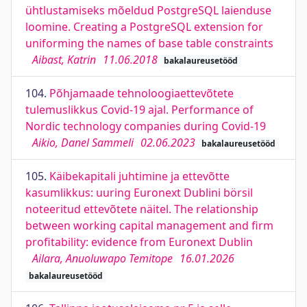
ühtlustamiseks mõeldud PostgreSQL laienduse
loomine. Creating a PostgreSQL extension for
uniforming the names of base table constraints
Aibast, Katrin
11.06.2018
bakalaureusetööd
104.
Põhjamaade tehnoloogiaettevõtete
tulemuslikkus Covid-19 ajal. Performance of
Nordic technology companies during Covid-19
Aikio, Danel Sammeli
02.06.2023
bakalaureusetööd
105.
Käibekapitali juhtimine ja ettevõtte
kasumlikkus: uuring Euronext Dublini börsil
noteeritud ettevõtete näitel. The relationship
between working capital management and firm
profitability: evidence from Euronext Dublin
Ailara, Anuoluwapo Temitope
16.01.2026
bakalaureusetööd