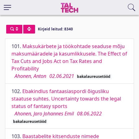
Kirjeid leitud: 8340
101.
Maksukärbete ja töökohtade seaduse mõju
maksumääradele ja kasumlikkusele. The Effect of
Tax Cuts and Jobs Act on Tax Rates and
Profitability
Ahonen, Anton
02.06.2021
bakalaureusetööd
102.
Ebakindlus fantaasiaspordi õigusliku
staatuse suhtes. Uncertainty towards the legal
status of fantasy sports
Ahonen, Jaro Johannes Emil
08.06.2022
bakalaureusetööd
103.
Baastabelite kitsenduste nimede