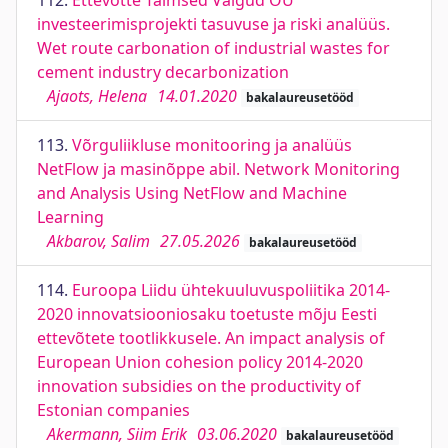
112.
Ettevõtte Taimsed Valgud OÜ
investeerimisprojekti tasuvuse ja riski analüüs.
Wet route carbonation of industrial wastes for
cement industry decarbonization
Ajaots, Helena
14.01.2020
bakalaureusetööd
113.
Võrguliikluse monitooring ja analüüs
NetFlow ja masinõppe abil. Network Monitoring
and Analysis Using NetFlow and Machine
Learning
Akbarov, Salim
27.05.2026
bakalaureusetööd
114.
Euroopa Liidu ühtekuuluvuspoliitika 2014-
2020 innovatsiooniosaku toetuste mõju Eesti
ettevõtete tootlikkusele. An impact analysis of
European Union cohesion policy 2014-2020
innovation subsidies on the productivity of
Estonian companies
Akermann, Siim Erik
03.06.2020
bakalaureusetööd