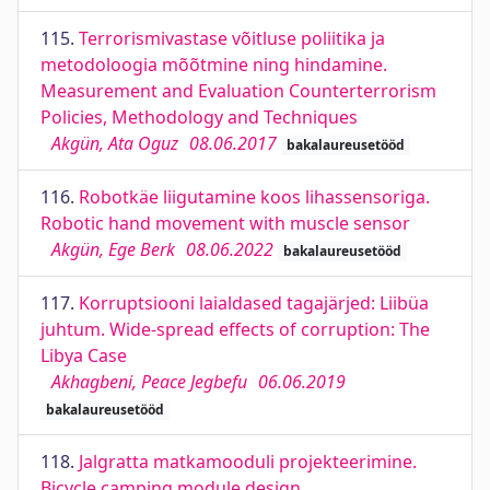
115.
Terrorismivastase võitluse poliitika ja
metodoloogia mõõtmine ning hindamine.
Measurement and Evaluation Counterterrorism
Policies, Methodology and Techniques
Akgün, Ata Oguz
08.06.2017
bakalaureusetööd
116.
Robotkäe liigutamine koos lihassensoriga.
Robotic hand movement with muscle sensor
Akgün, Ege Berk
08.06.2022
bakalaureusetööd
117.
Korruptsiooni laialdased tagajärjed: Liibüa
juhtum. Wide-spread effects of corruption: The
Libya Case
Akhagbeni, Peace Jegbefu
06.06.2019
bakalaureusetööd
118.
Jalgratta matkamooduli projekteerimine.
Bicycle camping module design