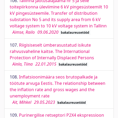
106.
Tallinna jaotusalajaama nr 5 ja selle
toitepiirkonna üleviimine 6 kV pingesüsteemilt 10
kV pingesüsteemile. Transfer of distribution
substation No 5 and its supply area from 6 kV
voltage system to 10 kV voltage system in Tallinn
Aimse, Railo
09.06.2020
bakalaureusetööd
107.
Riigisiseselt ümberasustatud isikute
rahvusvaheline kaitse. The International
Protection of Internally Displaced Persons
Ainla, Tiina
22.01.2015
bakalaureusetööd
108.
Inflatsioonimäära seos brutopalkade ja
töötute arvuga Eestis. The relationship between
the inflation rate and gross wages and the
unemployment rate
Ait, Mihkel
29.05.2023
bakalaureusetööd
109.
Purinergilise retseptori P2X4 ekspressioon