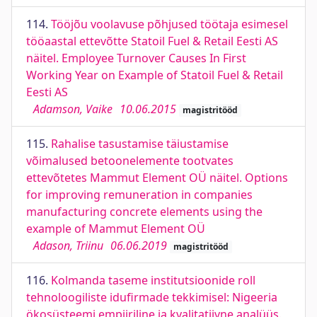
114.
Tööjõu voolavuse põhjused töötaja esimesel
tööaastal ettevõtte Statoil Fuel & Retail Eesti AS
näitel. Employee Turnover Causes In First
Working Year on Example of Statoil Fuel & Retail
Eesti AS
Adamson, Vaike
10.06.2015
magistritööd
115.
Rahalise tasustamise täiustamise
võimalused betoonelemente tootvates
ettevõtetes Mammut Element OÜ näitel. Options
for improving remuneration in companies
manufacturing concrete elements using the
example of Mammut Element OÜ
Adason, Triinu
06.06.2019
magistritööd
116.
Kolmanda taseme institutsioonide roll
tehnoloogiliste idufirmade tekkimisel: Nigeeria
ökosüsteemi empiiriline ja kvalitatiivne analüüs.