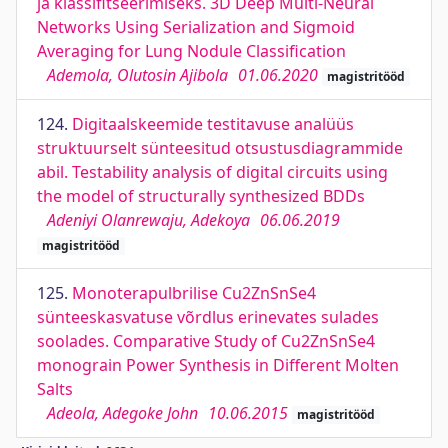
ja klassifitseerimiseks. 3D Deep Multi-Neural
Networks Using Serialization and Sigmoid
Averaging for Lung Nodule Classification
Ademola, Olutosin Ajibola
01.06.2020
magistritööd
124.
Digitaalskeemide testitavuse analüüs
struktuurselt sünteesitud otsustusdiagrammide
abil. Testability analysis of digital circuits using
the model of structurally synthesized BDDs
Adeniyi Olanrewaju, Adekoya
06.06.2019
magistritööd
125.
Monoterapulbrilise Cu2ZnSnSe4
sünteeskasvatuse võrdlus erinevates sulades
soolades. Comparative Study of Cu2ZnSnSe4
monograin Power Synthesis in Different Molten
Salts
Adeola, Adegoke John
10.06.2015
magistritööd