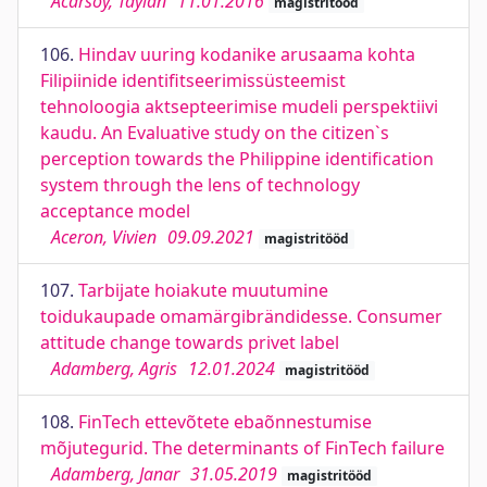
Acarsoy, Taylan
11.01.2016
magistritööd
106.
Hindav uuring kodanike arusaama kohta
Filipiinide identifitseerimissüsteemist
tehnoloogia aktsepteerimise mudeli perspektiivi
kaudu. An Evaluative study on the citizen`s
perception towards the Philippine identification
system through the lens of technology
acceptance model
Aceron, Vivien
09.09.2021
magistritööd
107.
Tarbijate hoiakute muutumine
toidukaupade omamärgibrändidesse. Consumer
attitude change towards privet label
Adamberg, Agris
12.01.2024
magistritööd
108.
FinTech ettevõtete ebaõnnestumise
mõjutegurid. The determinants of FinTech failure
Adamberg, Janar
31.05.2019
magistritööd