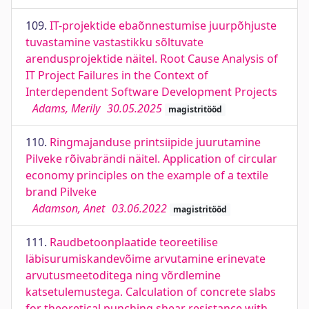
109.
IT-projektide ebaõnnestumise juurpõhjuste
tuvastamine vastastikku sõltuvate
arendusprojektide näitel. Root Cause Analysis of
IT Project Failures in the Context of
Interdependent Software Development Projects
Adams, Merily
30.05.2025
magistritööd
110.
Ringmajanduse printsiipide juurutamine
Pilveke rõivabrändi näitel. Application of circular
economy principles on the example of a textile
brand Pilveke
Adamson, Anet
03.06.2022
magistritööd
111.
Raudbetoonplaatide teoreetilise
läbisurumiskandevõime arvutamine erinevate
arvutusmeetoditega ning võrdlemine
katsetulemustega. Calculation of concrete slabs
for theoretical punching shear resistance with