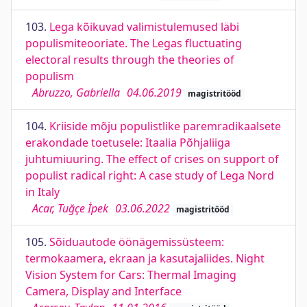
103.
Lega kõikuvad valimistulemused läbi
populismiteooriate. The Legas fluctuating
electoral results through the theories of
populism
Abruzzo, Gabriella
04.06.2019
magistritööd
104.
Kriiside mõju populistlike paremradikaalsete
erakondade toetusele: Itaalia Põhjaliiga
juhtumiuuring. The effect of crises on support of
populist radical right: A case study of Lega Nord
in Italy
Acar, Tuğçe İpek
03.06.2022
magistritööd
105.
Sõiduautode öönägemissüsteem:
termokaamera, ekraan ja kasutajaliides. Night
Vision System for Cars: Thermal Imaging
Camera, Display and Interface