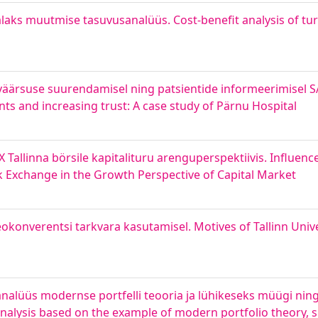
alaks muutmise tasuvusanalüüs. Cost-benefit analysis of tur
väärsuse suurendamisel ning patsientide informeerimisel SA
ents and increasing trust: A case study of Pärnu Hospital
llinna börsile kapitalituru arenguperspektiivis. Influence 
xchange in the Growth Perspective of Capital Market
deokonverentsi tarkvara kasutamisel. Motives of Tallinn Univ
 analüüs modernse portfelli teooria ja lühikeseks müügi ning
y analysis based on the example of modern portfolio theory, s