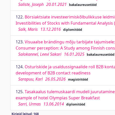
Saliste, Joseph
20.01.2021
bakalaureusetööd
122.
Börsiaktsiate investeerimiskõlbulikkuse leidmi
Investibilities of Stocks with Fundamental Analysi
Salk, Maris
13.12.2016
diplomitööd
123.
Visuaalse brändingu mõju tarbijate tajumisele:
Consumer perception: A Study among Finnish con
Salokannel, Leevi Sakari
16.01.2025
bakalaureusetööd
124.
Osturiskide ja usaldussignaalide roll B2B kont
development of B2B contact readiness
Sarapuu, Karl
26.05.2026
magistritööd
125.
Tasakaalus tulemuskaardi mudeli juurutamine 
example of hotel Olympias Super Breakfast
Sarri, Urmas
13.06.2014
diplomitööd
Kirjeid leitud: 168