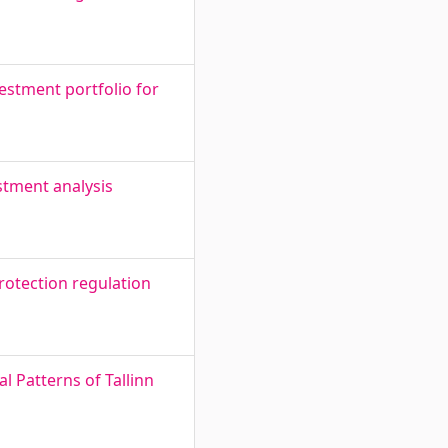
vestment portfolio for
stment analysis
rotection regulation
l Patterns of Tallinn