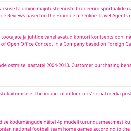
väärsuse tajumine majutusteenuste broneerimisportaalide n
Online Reviews based on the Example of Online Travel Agent
 töötajate ja juhtide vahel avatud kontori kontseptsiooni n
f Open Office Concept in a Company based on Foreign Ca
tode ostmisel aastatel 2004-2013. Customer purchasing beh
stukäitumisele. The impact of influencers' social media pos
ondise kodumängude näitel 4p mudeli turundusmeetmestiku 
stonian national football team home games according to th