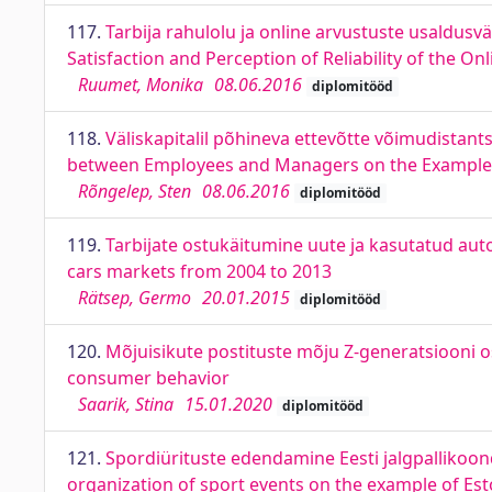
117.
Tarbija rahulolu ja online arvustuste usaldus
Satisfaction and Perception of Reliability of the 
Ruumet, Monika
08.06.2016
diplomitööd
118.
Väliskapitalil põhineva ettevõtte võimudistants
between Employees and Managers on the Example o
Rõngelep, Sten
08.06.2016
diplomitööd
119.
Tarbijate ostukäitumine uute ja kasutatud au
cars markets from 2004 to 2013
Rätsep, Germo
20.01.2015
diplomitööd
120.
Mõjuisikute postituste mõju Z-generatsiooni o
consumer behavior
Saarik, Stina
15.01.2020
diplomitööd
121.
Spordiürituste edendamine Eesti jalgpalliko
organization of sport events on the example of E