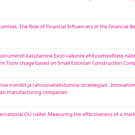
tumises. The Role of Financial Influencers in the Financial B
nstrumendi kasutamine Eesti väikeste ehitusettevõtete näite
t Tools Usage based on Small Estonian Construction Com
mise trendid ja rahvusvahelistumise strateegiad . Innovati
onian manufacturing companies
rnational OÜ näitel. Measuring the effectiveness of a mar