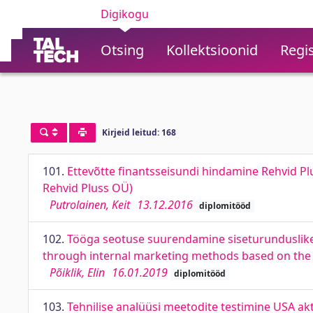
Digikogu
Otsing
Kollektsioonid
Regis
Kirjeid leitud: 168
101.
Ettevõtte finantsseisundi hindamine Rehvid Pl
Rehvid Pluss OÜ)
Putrolainen, Keit
13.12.2016
diplomitööd
102.
Tööga seotuse suurendamine siseturunduslik
through internal marketing methods based on the 
Põiklik, Elin
16.01.2019
diplomitööd
103.
Tehnilise analüüsi meetodite testimine USA ak