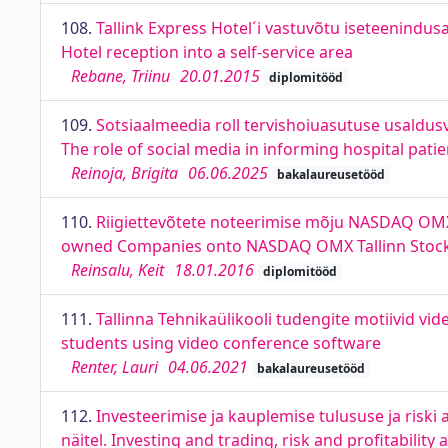
108.
Tallink Express Hotel´i vastuvõtu iseteenindus
Hotel reception into a self-service area
Rebane, Triinu
20.01.2015
diplomitööd
109.
Sotsiaalmeedia roll tervishoiuasutuse usaldus
The role of social media in informing hospital pati
Reinoja, Brigita
06.06.2025
bakalaureusetööd
110.
Riigiettevõtete noteerimise mõju NASDAQ OMX Ta
owned Companies onto NASDAQ OMX Tallinn Stock E
Reinsalu, Keit
18.01.2016
diplomitööd
111.
Tallinna Tehnikaülikooli tudengite motiivid vi
students using video conference software
Renter, Lauri
04.06.2021
bakalaureusetööd
112.
Investeerimise ja kauplemise tulususe ja riski
näitel. Investing and trading, risk and profitabilit