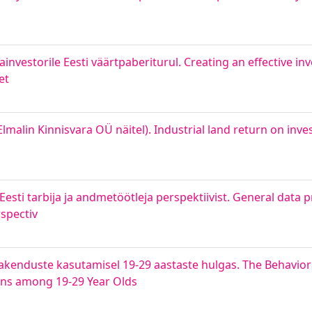
ainvestorile Eesti väärtpaberiturul. Creating an effective in
et
malin Kinnisvara OÜ näitel). Industrial land return on inve
sti tarbija ja andmetöötleja perspektiivist. General data p
spectiv
akenduste kasutamisel 19-29 aastaste hulgas. The Behaviora
ons among 19-29 Year Olds