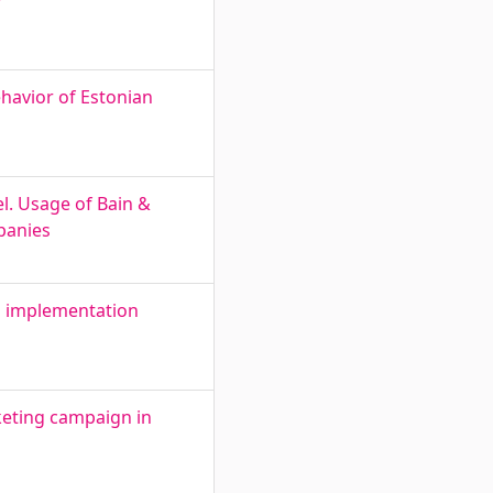
ehavior of Estonian
l. Usage of Bain &
panies
on implementation
keting campaign in