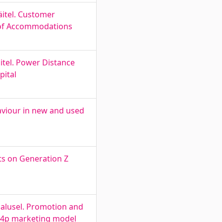
äitel. Customer
s of Accommodations
äitel. Power Distance
pital
aviour in new and used
ts on Generation Z
alusel. Promotion and
e 4p marketing model