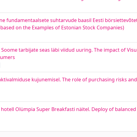
ne fundamentaalsete suhtarvude baasil Eesti börsiettevõtete
s (based on the Examples of Estonian Stock Companies)
 Soome tarbijate seas läbi viidud uuring. The impact of Vis
sumers
aktivalmiduse kujunemisel. The role of purchasing risks and 
hotell Olümpia Super Breakfasti näitel. Deploy of balance