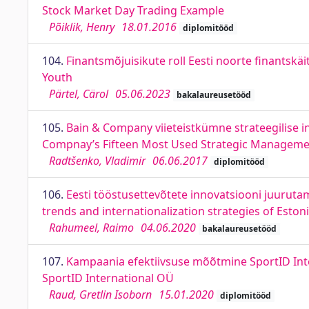
Stock Market Day Trading Example
Põiklik, Henry
18.01.2016
diplomitööd
104.
Finantsmõjuisikute roll Eesti noorte finantskäi
Youth
Pärtel, Cärol
05.06.2023
bakalaureusetööd
105.
Bain & Company viieteistkümne strateegilise i
Compnay’s Fifteen Most Used Strategic Managemen
Radtšenko, Vladimir
06.06.2017
diplomitööd
106.
Eesti tööstusettevõtete innovatsiooni juuruta
trends and internationalization strategies of Est
Rahumeel, Raimo
04.06.2020
bakalaureusetööd
107.
Kampaania efektiivsuse mõõtmine SportID Inte
SportID International OÜ
Raud, Gretlin Isoborn
15.01.2020
diplomitööd