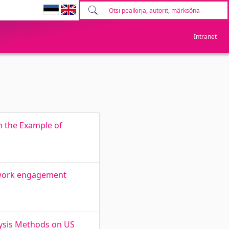
Intranet
n the Example of
 work engagement
lysis Methods on US