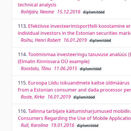
technical analysis
Rohtjärv, Neeme
15.12.2016
diplomitööd
113.
Efektiivse investeerimisportfelli koostamine er
individual investors in the Estonian securities mark
Roihu, Henri Robert
16.01.2019
diplomitööd
114.
Tootmismaa investeeringu tasuvuse analüüs (El
(Elmalin Kinnisvara OÜ example)
Roostalu, Tõnu
11.06.2015
diplomitööd
115.
Euroopa Liidu isikuandmete kaitse üldmäärus Ee
from a Estonian consumer and dada processor per
Roste, Kirke
16.01.2019
diplomitööd
116.
Tallinna tarbijate käitumisharjumused mobiilir
Consumers Regarding the Use of Mobile Applicati
Rull, Karolina
19.01.2016
diplomitööd