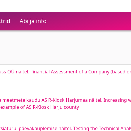
trid
Abi ja info
uss OÜ näitel. Financial Assessment of a Company (based o
e meetmete kaudu AS R-Kiosk Harjumaa näitel. Increasing
example of AS R-Kiosk Harju county
tsiaturul päevakauplemise näitel. Testing the Technical Ana