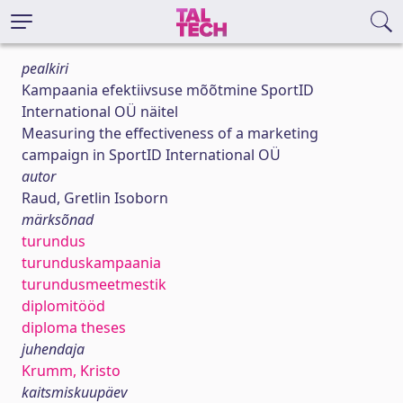
pealkiri
Kampaania efektiivsuse mõõtmine SportID
International OÜ näitel
Measuring the effectiveness of a marketing
campaign in SportID International OÜ
autor
Raud, Gretlin Isoborn
märksõnad
turundus
turunduskampaania
turundusmeetmestik
diplomitööd
diploma theses
juhendaja
Krumm, Kristo
kaitsmiskuupäev