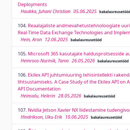
Deployments
Haukka, Juhani Christian
05.06.2025
bakalaureusetöö
104.
Reaalajaliste andmevahetustehnoloogiate uur
Real-Time Data Exchange Technologies and Impleme
Hein, Aron
12.06.2025
bakalaureusetööd
105.
Microsoft 365 kasutajate haldusprotsesside 
Heinroos-Nurmik, Tarvo
26.05.2026
bakalaureusetööd
106.
Ekilex API juhtumiuuring tehisintellekti rake
lihtsustamiseks. A Case Study of the Ekilex API on 
API Documentation
Heinsalu, Helerin
28.05.2026
bakalaureusetööd
107.
Nvidia Jetson Xavier NX liidestamine tudengivor
Hindrikson, Uku-Erik
10.06.2025
bakalaureusetööd