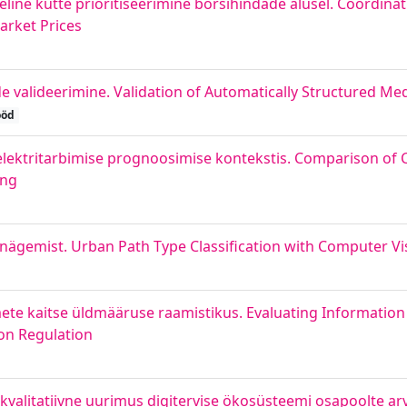
ne kütte prioritiseerimine börsihindade alusel. Coordinati
rket Prices
e valideerimine. Validation of Automatically Structured Med
ööd
 elektritarbimise prognoosimise kontekstis. Comparison o
ing
inägemist. Urban Path Type Classification with Computer Vi
te kaitse üldmääruse raamistikus. Evaluating Information
ion Regulation
: kvalitatiivne uurimus digitervise ökosüsteemi osapoolte a