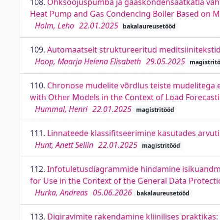
108.
Õhksoojuspumba ja gaaskondensaatkatla vaheli
Heat Pump and Gas Condencing Boiler Based on Ma
Holm, Leho
22.01.2025
bakalaureusetööd
109.
Automaatselt struktureeritud meditsiinitekstid
Hoop, Maarja Helena Elisabeth
29.05.2025
magistrit
110.
Chronose mudelite võrdlus teiste mudelitega
with Other Models in the Context of Load Forecast
Hummal, Henri
22.01.2025
magistritööd
111.
Linnateede klassifitseerimine kasutades arvut
Hunt, Anett Seliin
22.01.2025
magistritööd
112.
Infotuletusdiagrammide hindamine isikuandme
for Use in the Context of the General Data Protect
Hurka, Andreas
05.06.2026
bakalaureusetööd
113.
Digiravimite rakendamine kliinilises praktikas