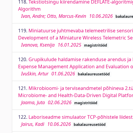
118.
Tekstiotsingu kiirendamine DEFLATE-algoritmig
Algorithm
Ivan, Andre; Otto, Marcus-Kevin
10.06.2026
bakalaur
119.
Miniatuurse juhtmevaba telemeetrilise sensor
Development of a Miniature Wireless Telemetric Sens
Ivanova, Ksenija
16.01.2025
magistritööd
120.
Grupikulude haldamise rakenduse arendus ja k
Expense Management Application and Evaluation o
Ivuškin, Artur
01.06.2026
bakalaureusetööd
121.
Mikrobioomi- ja terviseandmetel põhineva 2.tü
Microbiome- and Health-Data-Driven Digital Platfo
Jaama, Juta
02.06.2026
magistritööd
122.
Laboriseadme simulaator TCP-põhistele liidest
Jairus, Kadi
10.06.2026
bakalaureusetööd