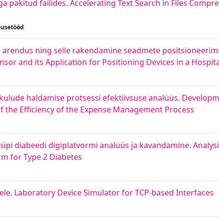
a pakitud failides. Accelerating Text Search in Files Compr
eusetööd
i arendus ning selle rakendamine seadmete positsioneerimi
or and its Application for Positioning Devices in a Hospita
ulude haldamise protsessi efektiivsuse analüüs. Developm
f the Efficiency of the Expense Management Process
üpi diabeedi digiplatvormi analüüs ja kavandamine. Analysi
rm for Type 2 Diabetes
ele. Laboratory Device Simulator for TCP-based Interfaces