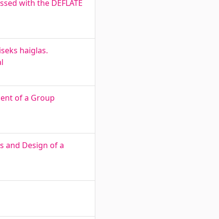
essed with the DEFLATE
seks haiglas.
l
ent of a Group
s and Design of a