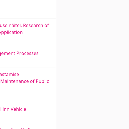
se näitel. Research of
pplication
agement Processes
hastamise
d Maintenance of Public
llinn Vehicle