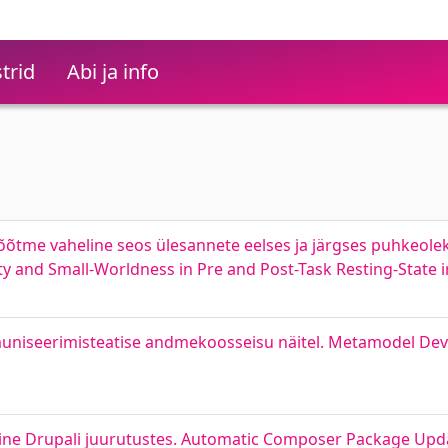
trid
Abi ja info
õõtme vaheline seos ülesannete eelses ja järgses puhkeole
ty and Small-Worldness in Pre and Post-Task Resting-State i
niseerimisteatise andmekoosseisu näitel. Metamodel Dev
ne Drupali juurutustes. Automatic Composer Package Upda