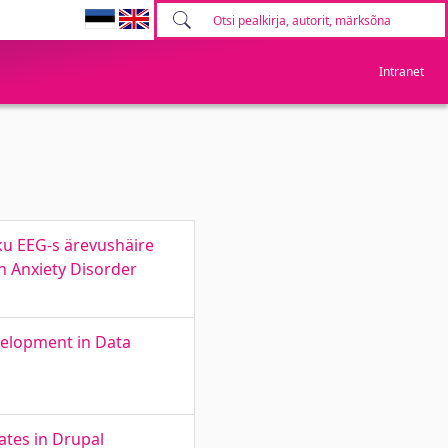
Intranet
ku EEG-s ärevushäire
n Anxiety Disorder
elopment in Data
tes in Drupal