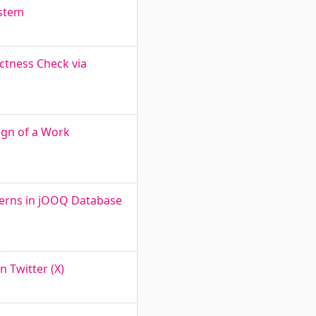
ystem
ctness Check via
ign of a Work
terns in jOOQ Database
n Twitter (X)