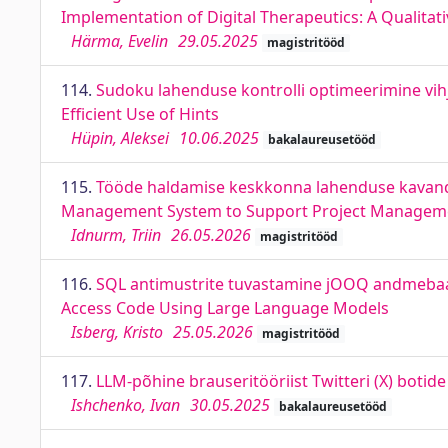
Implementation of Digital Therapeutics: A Qualitat
Härma, Evelin
29.05.2025
magistritööd
114.
Sudoku lahenduse kontrolli optimeerimine vih
Efficient Use of Hints
Hüpin, Aleksei
10.06.2025
bakalaureusetööd
115.
Tööde haldamise keskkonna lahenduse kavanda
Management System to Support Project Managemen
Idnurm, Triin
26.05.2026
magistritööd
116.
SQL antimustrite tuvastamine jOOQ andmebaas
Access Code Using Large Language Models
Isberg, Kristo
25.05.2026
magistritööd
117.
LLM-põhine brauseritööriist Twitteri (X) botid
Ishchenko, Ivan
30.05.2025
bakalaureusetööd