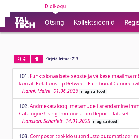
Digikogu
Otsing
Kollektsioonid
Regis
Kirjeid leitud: 713
101.
Funktsionaalsete seoste ja väikese maailma m
korral. Relationship Between Functional Connectivi
Hanni, Maive
01.06.2026
magistritööd
102.
Andmekataloogi metamudeli arendamine immu
Catalogue Using Immunisation Report Dataset
Hansson, Scharlett
14.01.2025
magistritööd
103.
Composer teekide uuenduste automatiseerimi