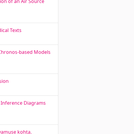
on of an Air Source
ical Texts
f Chronos-based Models
sion
 Inference Diagrams
rvamuse kohta.