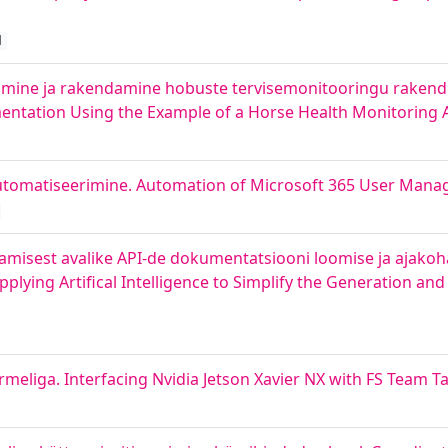
d
imine ja rakendamine hobuste tervisemonitooringu rakendu
ntation Using the Example of a Horse Health Monitoring A
automatiseerimine. Automation of Microsoft 365 User Man
ndamisest avalike API-de dokumentatsiooni loomise ja ajako
Applying Artifical Intelligence to Simplify the Generation an
meliga. Interfacing Nvidia Jetson Xavier NX with FS Team Ta