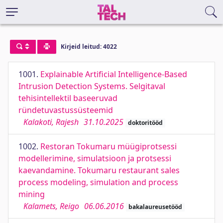
Kirjeid leitud: 4022
1001.
Explainable Artiﬁcial Intelligence-Based
Intrusion Detection Systems. Selgitaval
tehisintellektil baseeruvad
ründetuvastussüsteemid
Kalakoti, Rajesh
31.10.2025
doktoritööd
1002.
Restoran Tokumaru müügiprotsessi
modellerimine, simulatsioon ja protsessi
kaevandamine. Tokumaru restaurant sales
process modeling, simulation and process
mining
Kalamets, Reigo
06.06.2016
bakalaureusetööd