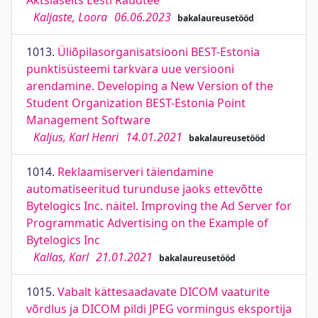
Aktsiaselts Eesti Raudtee
Kaljaste, Loora
06.06.2023
bakalaureusetööd
1013.
Üliõpilasorganisatsiooni BEST-Estonia
punktisüsteemi tarkvara uue versiooni
arendamine. Developing a New Version of the
Student Organization BEST-Estonia Point
Management Software
Kaljus, Karl Henri
14.01.2021
bakalaureusetööd
1014.
Reklaamiserveri täiendamine
automatiseeritud turunduse jaoks ettevõtte
Bytelogics Inc. näitel. Improving the Ad Server for
Programmatic Advertising on the Example of
Bytelogics Inc
Kallas, Karl
21.01.2021
bakalaureusetööd
1015.
Vabalt kättesaadavate DICOM vaaturite
võrdlus ja DICOM pildi JPEG vormingus eksportija