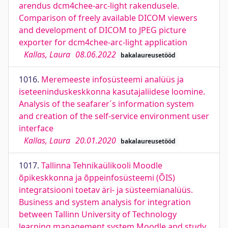
arendus dcm4chee-arc-light rakendusele.
Comparison of freely available DICOM viewers
and development of DICOM to JPEG picture
exporter for dcm4chee-arc-light application
Kallas, Laura
08.06.2022
bakalaureusetööd
1016.
Meremeeste infosüsteemi analüüs ja
iseteeninduskeskkonna kasutajaliidese loomine.
Analysis of the seafarer´s information system
and creation of the self-service environment user
interface
Kallas, Laura
20.01.2020
bakalaureusetööd
1017.
Tallinna Tehnikaülikooli Moodle
õpikeskkonna ja õppeinfosüsteemi (ÕIS)
integratsiooni toetav äri- ja süsteemianalüüs.
Business and system analysis for integration
between Tallinn University of Technology
learning management system Moodle and study