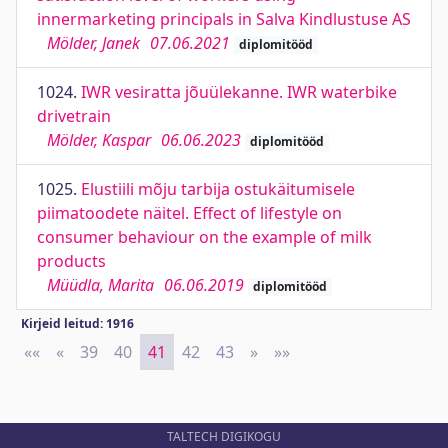
innermarketing principals in Salva Kindlustuse AS
Mölder, Janek
07.06.2021
diplomitööd
1024.
IWR vesiratta jõuülekanne. IWR waterbike
drivetrain
Mölder, Kaspar
06.06.2023
diplomitööd
1025.
Elustiili mõju tarbija ostukäitumisele
piimatoodete näitel. Effect of lifestyle on
consumer behaviour on the example of milk
products
Müüdla, Marita
06.06.2019
diplomitööd
Kirjeid leitud: 1916
««
First
«
Previous
39
40
41
42
43
»
Next
»»
Last
TALTECH DIGIKOGU