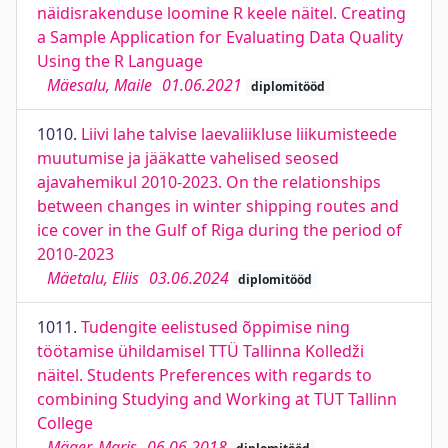
näidisrakenduse loomine R keele näitel. Creating
a Sample Application for Evaluating Data Quality
Using the R Language
Mäesalu, Maile
01.06.2021
diplomitööd
1010.
Liivi lahe talvise laevaliikluse liikumisteede
muutumise ja jääkatte vahelised seosed
ajavahemikul 2010-2023. On the relationships
between changes in winter shipping routes and
ice cover in the Gulf of Riga during the period of
2010-2023
Mäetalu, Eliis
03.06.2024
diplomitööd
1011.
Tudengite eelistused õppimise ning
töötamise ühildamisel TTÜ Tallinna Kolledži
näitel. Students Preferences with regards to
combining Studying and Working at TUT Tallinn
College
Mäger, Maris
06.06.2018