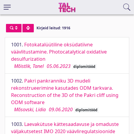
Kirjeid leitud: 1916
1001.
Fotokatalüütiline oksüdatiivne
väävlitustamine. Photocatalytical oxidative
desulfurization
Mõistlik, Tanel
05.06.2023
diplomitööd
1002.
Pakri pankranniku 3D mudeli
rekonstrueerimine kasutades ODM tarkvara.
Reconstruction of the 3D of the Pakri cliff using
ODM software
Mõsovski, Lidia
09.06.2020
diplomitööd
1003.
Laevakütuse kättesaadavuse ja omaduste
väljakutsetest IMO 2020 väävliregulatsioonide