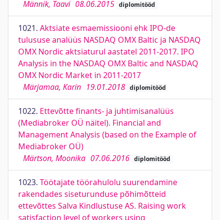
Männik, Taavi
08.06.2015
diplomitööd
1021.
Aktsiate esmaemissiooni ehk IPO-de
tulususe analüüs NASDAQ OMX Baltic ja NASDAQ
OMX Nordic aktsiaturul aastatel 2011-2017. IPO
Analysis in the NASDAQ OMX Baltic and NASDAQ
OMX Nordic Market in 2011-2017
Märjamaa, Karin
19.01.2018
diplomitööd
1022.
Ettevõtte finants- ja juhtimisanalüüs
(Mediabroker OÜ näitel). Financial and
Management Analysis (based on the Example of
Mediabroker OÜ)
Märtson, Moonika
07.06.2016
diplomitööd
1023.
Töötajate töörahulolu suurendamine
rakendades siseturunduse põhimõtteid
ettevõttes Salva Kindlustuse AS. Raising work
satisfaction level of workers using