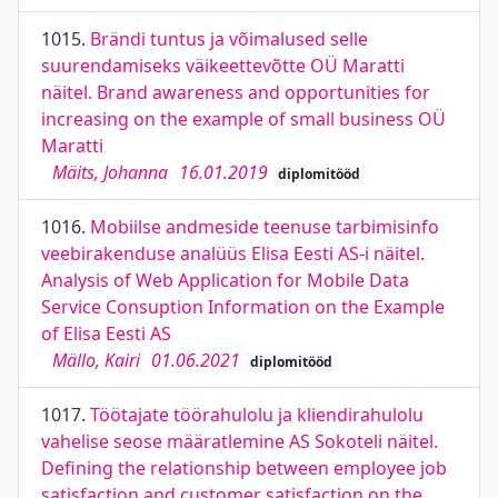
1015.
Brändi tuntus ja võimalused selle
suurendamiseks väikeettevõtte OÜ Maratti
näitel. Brand awareness and opportunities for
increasing on the example of small business OÜ
Maratti
Mäits, Johanna
16.01.2019
diplomitööd
1016.
Mobiilse andmeside teenuse tarbimisinfo
veebirakenduse analüüs Elisa Eesti AS-i näitel.
Analysis of Web Application for Mobile Data
Service Consuption Information on the Example
of Elisa Eesti AS
Mällo, Kairi
01.06.2021
diplomitööd
1017.
Töötajate töörahulolu ja kliendirahulolu
vahelise seose määratlemine AS Sokoteli näitel.
Defining the relationship between employee job
satisfaction and customer satisfaction on the