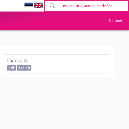
Intranet
Laadi alla
pdf
643 KB