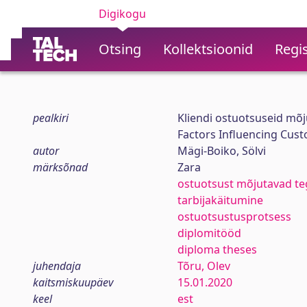
Digikogu
Otsing
Kollektsioonid
Regis
pealkiri
Kliendi ostuotsuseid mõj
Factors Influencing Cust
autor
Mägi-Boiko, Sölvi
märksõnad
Zara
ostuotsust mõjutavad te
tarbijakäitumine
ostuotsustusprotsess
diplomitööd
diploma theses
juhendaja
Tõru, Olev
kaitsmiskuupäev
15.01.2020
keel
est