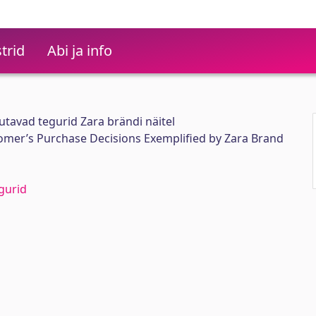
trid
Abi ja info
utavad tegurid Zara brändi näitel
omer’s Purchase Decisions Exemplified by Zara Brand
gurid