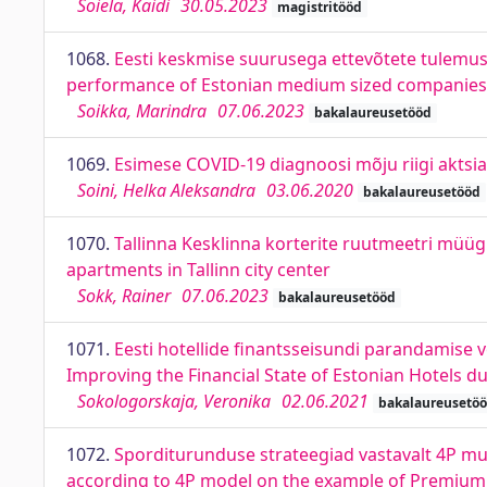
Soiela, Kaidi
30.05.2023
magistritööd
1068.
Eesti keskmise suurusega ettevõtete tulemusl
performance of Estonian medium sized companies a
Soikka, Marindra
07.06.2023
bakalaureusetööd
1069.
Esimese COVID-19 diagnoosi mõju riigi aktsiat
Soini, Helka Aleksandra
03.06.2020
bakalaureusetööd
1070.
Tallinna Kesklinna korterite ruutmeetri müügi
apartments in Tallinn city center
Sokk, Rainer
07.06.2023
bakalaureusetööd
1071.
Eesti hotellide finantsseisundi parandamise v
Improving the Financial State of Estonian Hotels 
Sokologorskaja, Veronika
02.06.2021
bakalaureusetö
1072.
Sporditurunduse strateegiad vastavalt 4P mud
according to 4P model on the example of Premium L