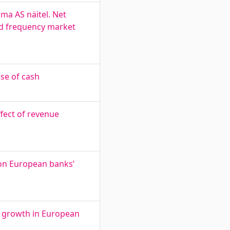
ma AS näitel. Net
and frequency market
se of cash
fect of revenue
 on European banks’
c growth in European