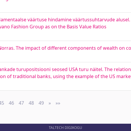
damentaalse väärtuse hindamine väärtussuhtarvude alusel.
ano Fashion Group as on the Basis Value Ratios
Norras. The impact of different components of wealth on 
 pankade turupositsiooni seosed USA turu näitel. The relati
on of traditional banks, using the example of the US marke
45
46
47
48
49
»
Next
»»
Last
TALTECH DIGIKOGU