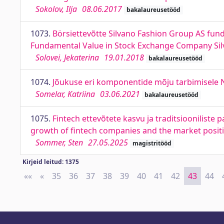
Sokolov, Ilja
08.06.2017
bakalaureusetööd
1073.
Börsiettevõtte Silvano Fashion Group AS fun
Fundamental Value in Stock Exchange Company Silv
Solovei, Jekaterina
19.01.2018
bakalaureusetööd
1074.
Jõukuse eri komponentide mõju tarbimisele 
Somelar, Katriina
03.06.2021
bakalaureusetööd
1075.
Fintech ettevõtete kasvu ja traditsiooniliste
growth of fintech companies and the market positi
Sommer, Sten
27.05.2025
magistritööd
Kirjeid leitud: 1375
««
First
«
Previous
35
36
37
38
39
40
41
42
43
44