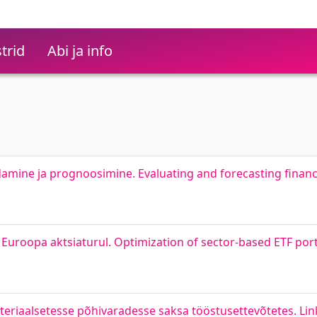
trid
Abi ja info
amine ja prognoosimine. Evaluating and forecasting financ
 Euroopa aktsiaturul. Optimization of sector-based ETF por
eriaalsetesse põhivaradesse saksa tööstusettevõtetes. Lin