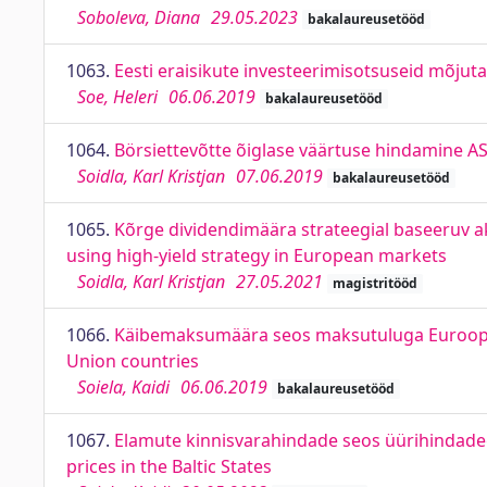
Soboleva, Diana
29.05.2023
bakalaureusetööd
1063.
Eesti eraisikute investeerimisotsuseid mõjuta
Soe, Heleri
06.06.2019
bakalaureusetööd
1064.
Börsiettevõtte õiglase väärtuse hindamine AS T
Soidla, Karl Kristjan
07.06.2019
bakalaureusetööd
1065.
Kõrge dividendimäära strateegial baseeruv ak
using high-yield strategy in European markets
Soidla, Karl Kristjan
27.05.2021
magistritööd
1066.
Käibemaksumäära seos maksutuluga Euroopa Li
Union countries
Soiela, Kaidi
06.06.2019
bakalaureusetööd
1067.
Elamute kinnisvarahindade seos üürihindadega 
prices in the Baltic States