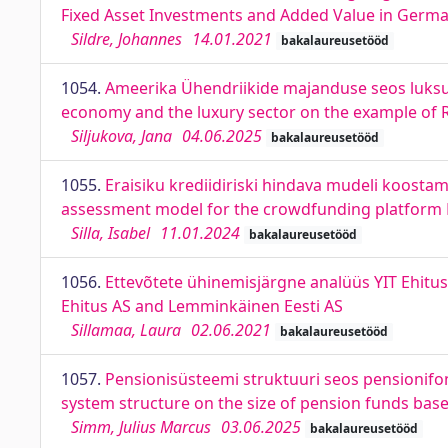
Fixed Asset Investments and Added Value in German
Sildre, Johannes
14.01.2021
bakalaureusetööd
1054.
Ameerika Ühendriikide majanduse seos luksus
economy and the luxury sector on the example of
Siljukova, Jana
04.06.2025
bakalaureusetööd
1055.
Eraisiku krediidiriski hindava mudeli koosta
assessment model for the crowdfunding platfor
Silla, Isabel
11.01.2024
bakalaureusetööd
1056.
Ettevõtete ühinemisjärgne analüüs YIT Ehitus
Ehitus AS and Lemminkäinen Eesti AS
Sillamaa, Laura
02.06.2021
bakalaureusetööd
1057.
Pensionisüsteemi struktuuri seos pensionifon
system structure on the size of pension funds ba
Simm, Julius Marcus
03.06.2025
bakalaureusetööd