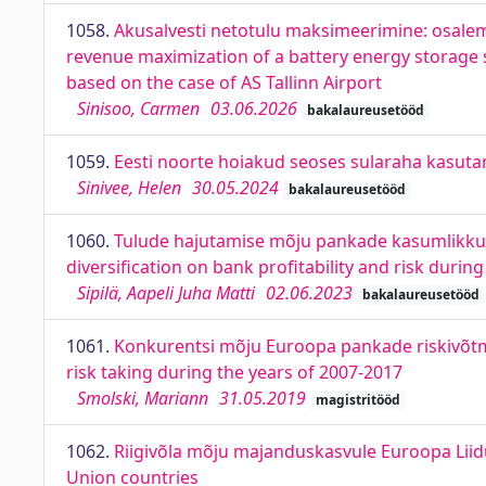
1058.
Akusalvesti netotulu maksimeerimine: osalemi
revenue maximization of a battery energy storage s
based on the case of AS Tallinn Airport
Sinisoo, Carmen
03.06.2026
bakalaureusetööd
1059.
Eesti noorte hoiakud seoses sularaha kasuta
Sinivee, Helen
30.05.2024
bakalaureusetööd
1060.
Tulude hajutamise mõju pankade kasumlikkusel
diversification on bank profitability and risk duri
Sipilä, Aapeli Juha Matti
02.06.2023
bakalaureusetööd
1061.
Konkurentsi mõju Euroopa pankade riskivõtmi
risk taking during the years of 2007-­2017
Smolski, Mariann
31.05.2019
magistritööd
1062.
Riigivõla mõju majanduskasvule Euroopa Liid
Union countries