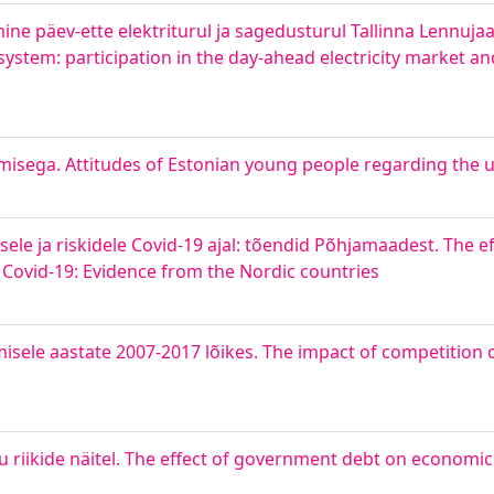
ne päev-ette elektriturul ja sagedusturul Tallinna Lennujaa
ystem: participation in the day-ahead electricity market 
misega. Attitudes of Estonian young people regarding the u
e ja riskidele Covid-19 ajal: tõendid Põhjamaadest. The ef
ng Covid-19: Evidence from the Nordic countries
sele aastate 2007‐2017 lõikes. The impact of competition
u riikide näitel. The effect of government debt on economi