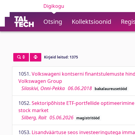
Digikogu
Otsing
Kollektsioonid
Regis
Kirjeid leitud: 1375
1051.
Volkswageni kontserni finantstulemuste hind
Volkswagen Group
Silaskivi, Onni-Pekka
06.06.2018
bakalaureusetööd
1052.
Sektoripõhiste ETF-portfellide optimeerimine
stock market
Silberg, Rait
05.06.2026
magistritööd
1053.
Lisandväärtuse seos investeeringutega immat