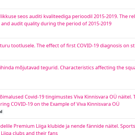
ikkuse seos auditi kvaliteediga perioodil 2015-2019. The r
nd audit quality during the period of 2015-2019
uru tootlusele. The effect of first COVID-19 diagnosis on 
hinda mõjutavad tegurid. Characteristics affecting the squa
õimalused Covid-19 tingimustes Viva Kinnisvara OÜ näitel. Th
during COVID-19 on the Example of Viva Kinnisvara OÜ
öd
elile Premium Liiga klubide ja nende fännide näitel. Sport
iiga clubs and their fans