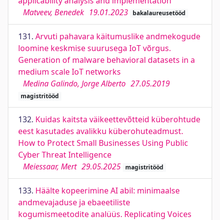
applicability analysis and implementation
Matveev, Benedek
19.01.2023
bakalaureusetööd
131.
Arvuti pahavara käitumuslike andmekogude
loomine keskmise suurusega IoT võrgus.
Generation of malware behavioral datasets in a
medium scale IoT networks
Medina Galindo, Jorge Alberto
27.05.2019
magistritööd
132.
Kuidas kaitsta väikeettevõtteid küberohtude
eest kasutades avalikku küberohuteadmust.
How to Protect Small Businesses Using Public
Cyber Threat Intelligence
Meiessaar, Mert
29.05.2025
magistritööd
133.
Häälte kopeerimine AI abil: minimaalse
andmevajaduse ja ebaeetiliste
kogumismeetodite analüüs. Replicating Voices