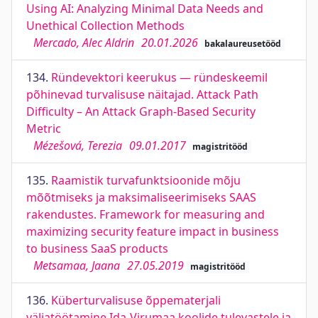
Using AI: Analyzing Minimal Data Needs and
Unethical Collection Methods
Mercado, Alec Aldrin
20.01.2026
bakalaureusetööd
134.
Ründevektori keerukus — ründeskeemil
põhinevad turvalisuse näitajad. Attack Path
Difficulty – An Attack Graph-Based Security
Metric
Mézešová, Terezia
09.01.2017
magistritööd
135.
Raamistik turvafunktsioonide mõju
mõõtmiseks ja maksimaliseerimiseks SAAS
rakendustes. Framework for measuring and
maximizing security feature impact in business
to business SaaS products
Metsamaa, Jaana
27.05.2019
magistritööd
136.
Küberturvalisuse õppematerjali
väljatöötamine Ida-Virumaa koolide tulevastele ja