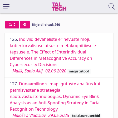
Kirjeid leitud: 260
126.
Indiviididevaheliste erinevuste mõju
küberturvalisuse otsuste metakognitiivsele
täpsusele. The Effect of Interindividual
Differences in Metacognitive Accuracy on
Cybersecurity Decisions
Malik, Sania Akif
02.06.2020
magistritööd
127.
Dünaamiline silmapilgutuste analüüs kui
petmisvastane strateegia
näotuvastustehnoloogias. Dynamic Eye Blink
Analysis as an Anti-Spoofing Strategy in Facial
Recognition Technology
Malõšev, Vladislav
29.05.2025
bakalaureusetööd