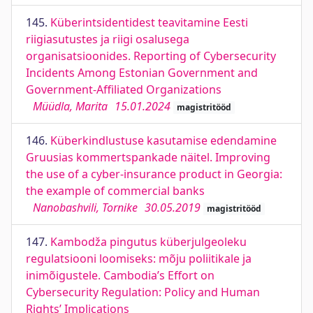
145.
Küberintsidentidest teavitamine Eesti
riigiasutustes ja riigi osalusega
organisatsioonides. Reporting of Cybersecurity
Incidents Among Estonian Government and
Government-Affiliated Organizations
Müüdla, Marita
15.01.2024
magistritööd
146.
Küberkindlustuse kasutamise edendamine
Gruusias kommertspankade näitel. Improving
the use of a cyber-insurance product in Georgia:
the example of commercial banks
Nanobashvili, Tornike
30.05.2019
magistritööd
147.
Kambodža pingutus küberjulgeoleku
regulatsiooni loomiseks: mõju poliitikale ja
inimõigustele. Cambodia’s Effort on
Cybersecurity Regulation: Policy and Human
Rights’ Implications