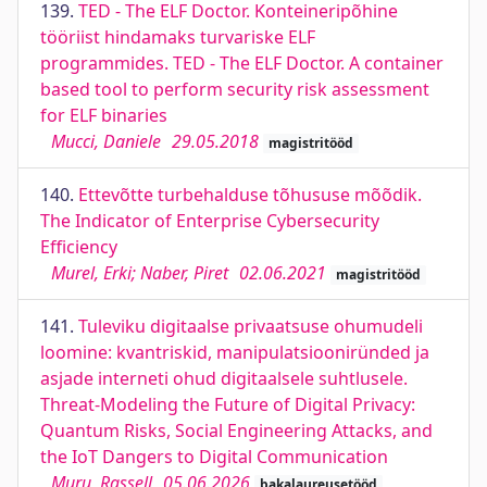
139.
TED - The ELF Doctor. Konteineripõhine
tööriist hindamaks turvariske ELF
programmides. TED - The ELF Doctor. A container
based tool to perform security risk assessment
for ELF binaries
Mucci, Daniele
29.05.2018
magistritööd
140.
Ettevõtte turbehalduse tõhususe mõõdik.
The Indicator of Enterprise Cybersecurity
Efficiency
Murel, Erki; Naber, Piret
02.06.2021
magistritööd
141.
Tuleviku digitaalse privaatsuse ohumudeli
loomine: kvantriskid, manipulatsiooniründed ja
asjade interneti ohud digitaalsele suhtlusele.
Threat-Modeling the Future of Digital Privacy:
Quantum Risks, Social Engineering Attacks, and
the IoT Dangers to Digital Communication
Muru, Rassell
05.06.2026
bakalaureusetööd