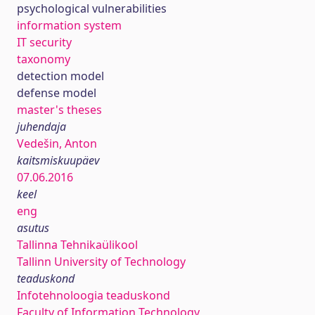
psychological vulnerabilities
information system
IT security
taxonomy
detection model
defense model
master's theses
juhendaja
Vedešin, Anton
kaitsmiskuupäev
07.06.2016
keel
eng
asutus
Tallinna Tehnikaülikool
Tallinn University of Technology
teaduskond
Infotehnoloogia teaduskond
Faculty of Information Technology