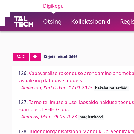
Digikogu
Otsing
Kollektsioonid
Regis
Kirjeid leitud: 3666
126.
Vabavaralise rakenduse arendamine andmebaas
visualizing database models
Anderson, Karl Oskar
17.01.2023
bakalaureusetööd
127.
Tarne tellimuse alusel laosaldo halduse teenu
Example of PHH Group
Andreas, Mati
29.05.2023
magistritööd
128.
Tudengiorganisatsioon Mänguklubi veebirakend