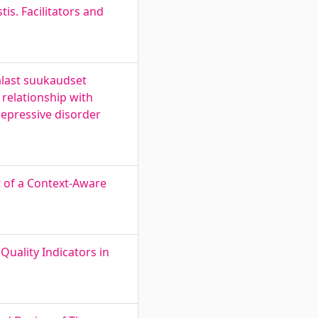
s. Facilitators and
dalast suukaudset
relationship with
depressive disorder
 of a Context-Aware
Quality Indicators in