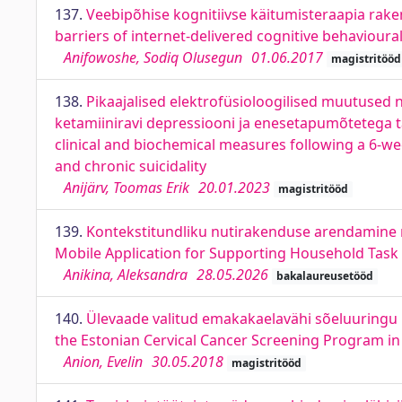
137.
Veebipõhise kognitiivse käitumisteraapia rake
barriers of internet-delivered cognitive behavioura
Anifowoshe, Sodiq Olusegun
01.06.2017
magistritööd
138.
Pikaajalised elektrofüsioloogilised muutused n
ketamiiniravi depressiooni ja enesetapumõtetega t
clinical and biochemical measures following a 6-w
and chronic suicidality
Anijärv, Toomas Erik
20.01.2023
magistritööd
139.
Kontekstitundliku nutirakenduse arendamine
Mobile Application for Supporting Household Task
Anikina, Aleksandra
28.05.2026
bakalaureusetööd
140.
Ülevaade valitud emakakaelavähi sõeluuringu kva
the Estonian Cervical Cancer Screening Program in
Anion, Evelin
30.05.2018
magistritööd