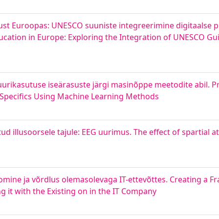
ust Euroopas: UNESCO suuniste integreerimine digitaalse 
ation in Europe: Exploring the Integration of UNESCO Gui
urikasutuse iseärasuste järgi masinõppe meetodite abil. Pr
 Specifics Using Machine Learning Methods
illusoorsele tajule: EEG uurimus. The effect of spartial a
omine ja võrdlus olemasolevaga IT-ettevõttes. Creating a F
t with the Existing on in the IT Company