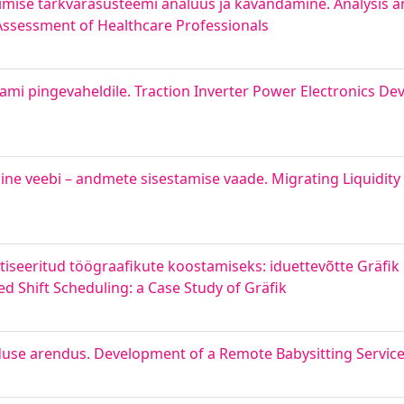
iimise tarkvarasüsteemi analüüs ja kavandamine. Analysis a
ssessment of Healthcare Professionals
ami pingevaheldile. Traction Inverter Power Electronics D
ne veebi – andmete sisestamise vaade. Migrating Liquidity 
seeritud töögraafikute koostamiseks: iduettevõtte Gräfik 
 Shift Scheduling: a Case Study of Gräfik
duse arendus. Development of a Remote Babysitting Servic