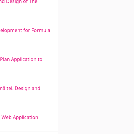
nd Design of The
evelopment for Formula
Plan Application to
näitel. Design and
e Web Application