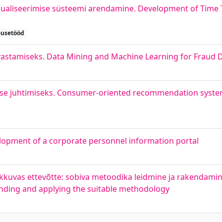
isualiseerimise süsteemi arendamine. Development of Time 
eusetööd
astamiseks. Data Mining and Machine Learning for Fraud 
use juhtimiseks. Consumer-oriented recommendation syst
elopment of a corporate personnel information portal
kuvas ettevõtte: sobiva metoodika leidmine ja rakendamin
inding and applying the suitable methodology