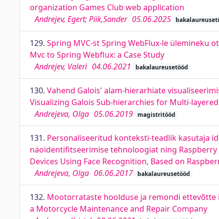
organization Games Club web application
Andrejev, Egert; Piik,Sander
05.06.2025
bakalaureuset
129.
Spring MVC-st Spring WebFlux-le ülemineku ots
Mvc to Spring Webflux: a Case Study
Andrejev, Valeri
04.06.2021
bakalaureusetööd
130.
Vahend Galois' alam-hierarhiate visualiseerimi
Visualizing Galois Sub-hierarchies for Multi-layere
Andrejeva, Olga
05.06.2019
magistritööd
131.
Personaliseeritud konteksti-teadlik kasutaja 
näoidentifitseerimise tehnoloogiat ning Raspberry 
Devices Using Face Recognition, Based on Raspberr
Andrejeva, Olga
06.06.2017
bakalaureusetööd
132.
Mootorrataste hoolduse ja remondi ettevõtte 
a Motorcycle Maintenance and Repair Company