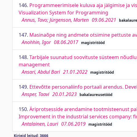
146.
Programmeerimisele kuluva aja jälgimise ja v
Visualization System for Programming
Annus, Tavo; Jürgenson, Marten
09.06.2021
bakalaur
147.
Masinaõpe ning andmete otsimine pettuste av
Anohhin, Igor
08.06.2017
magistritööd
148.
Tarbijale suunatud soovituste süsteem nõudl
management
Ansari, Abdul Bari
21.01.2022
magistritööd
149.
Ettevõtte personaliinfo portaali arendus. Dev
Ansper, Taavi
20.01.2023
bakalaureusetööd
150.
Äriprotsesside arendamine tootmisteenust pak
Improvement in the industrial services company: f
Antalainen, Lauri
07.06.2019
magistritööd
Kirjeid leitud: 3666