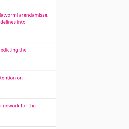
platvormi arendamisse.
delines into
edicting the
ttention on
ramework for the