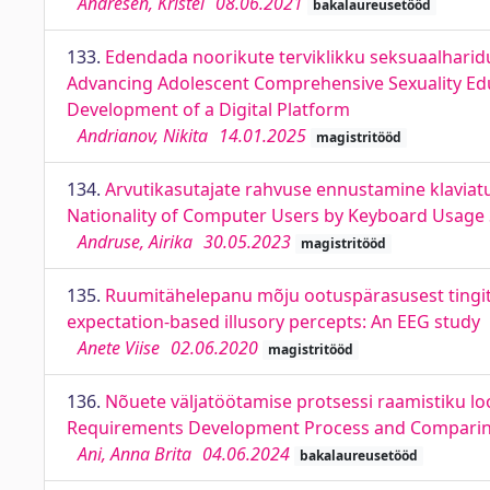
Andresen, Kristel
08.06.2021
bakalaureusetööd
133.
Edendada noorikute terviklikku seksuaalharid
Advancing Adolescent Comprehensive Sexuality Educ
Development of a Digital Platform
Andrianov, Nikita
14.01.2025
magistritööd
134.
Arvutikasutajate rahvuse ennustamine klaviatu
Nationality of Computer Users by Keyboard Usage
Andruse, Airika
30.05.2023
magistritööd
135.
Ruumitähelepanu mõju ootuspärasusest tingitud 
expectation-based illusory percepts: An EEG study
Anete Viise
02.06.2020
magistritööd
136.
Nõuete väljatöötamise protsessi raamistiku lo
Requirements Development Process and Comparing i
Ani, Anna Brita
04.06.2024
bakalaureusetööd