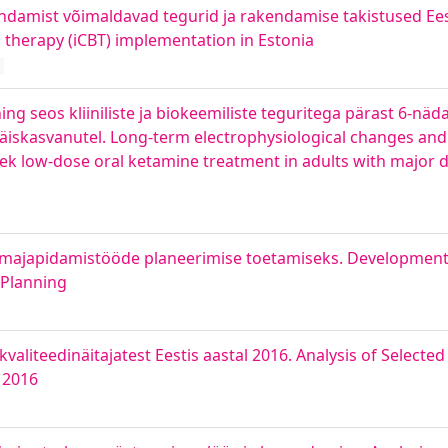
ndamist võimaldavad tegurid ja rakendamise takistused Eesti
l therapy (iCBT) implementation in Estonia
ing seos kliiniliste ja biokeemiliste teguritega pärast 6-nä
äiskasvanutel. Long-term electrophysiological changes and 
eek low-dose oral ketamine treatment in adults with major 
 majapidamistööde planeerimise toetamiseks. Development
 Planning
liteedinäitajatest Eestis aastal 2016. Analysis of Selected 
 2016