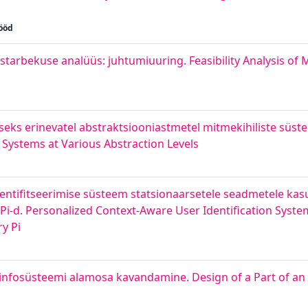
ööd
tarbekuse analüüs: juhtumiuuring. Feasibility Analysis of 
seks erinevatel abstraktsiooniastmetel mitmekihiliste süste
d Systems at Various Abstraction Levels
identifitseerimise süsteem statsionaarsetele seadmetele ka
Pi-d. Personalized Context-Aware User Identification Syste
y Pi
infosüsteemi alamosa kavandamine. Design of a Part of an