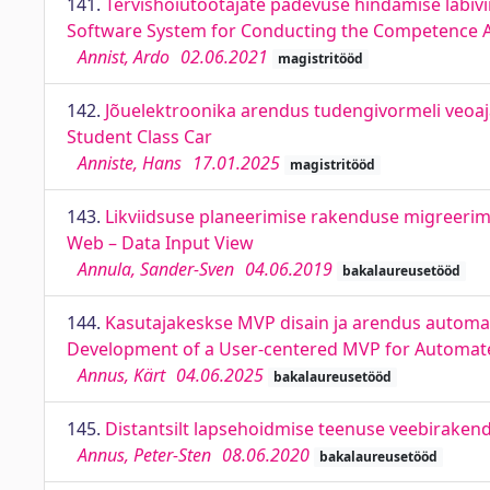
141.
Tervishoiutöötajate pädevuse hindamise läbiv
Software System for Conducting the Competence A
Annist, Ardo
02.06.2021
magistritööd
142.
Jõuelektroonika arendus tudengivormeli veoaj
Student Class Car
Anniste, Hans
17.01.2025
magistritööd
143.
Likviidsuse planeerimise rakenduse migreerimi
Web – Data Input View
Annula, Sander-Sven
04.06.2019
bakalaureusetööd
144.
Kasutajakeskse MVP disain ja arendus automati
Development of a User-centered MVP for Automated
Annus, Kärt
04.06.2025
bakalaureusetööd
145.
Distantsilt lapsehoidmise teenuse veebiraken
Annus, Peter-Sten
08.06.2020
bakalaureusetööd