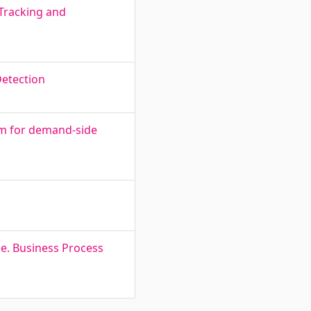
Tracking and
Detection
em for demand-side
e. Business Process