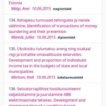
Estonia
Mälgi, Anni
10.06.2015
magistritööd
134.
Rahapesu tunnused tehingutes ja nende
vältimine. Identification of transactions of money
laundering and their prevention
Männik, Julika
10.06.2015
diplomitööd
135.
Üksikisiku tulumaksu areng ning osakaal
riigi ja kohalike omavalitsuste eelarvetes.
Development and proportion of individuals
income tax in the budgets of state and local
municipalities
Märtson, Kadi
10.06.2015
bakalaureusetööd
136.
Seisukorrapõhise hooldussüsteemi
väljatöötamine ja juurutamine ABB
elektrimasinate tehases. Development and
implementation of a condition based