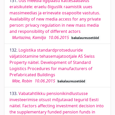
131.
Uus meedia ligipääsu kättesaadavus
eraisikutele: eraelu õiguslik raamistik uues
massimeedias ja erinevate osapoolte vastutus.
Availability of new media access for any private
person: privacy regulation in new mass media
and responsibility of different actors
Murtazina, Kamilja
10.06.2015
bakalaureusetööd
132.
Logistika standardprotseduuride
väljatöötamine tehasemajatootjale AS Swiss
Property näitel. Development of Standard
Logistics Procedures for manufacturers of
Prefabricated Buildings
Mäe, Robin
10.06.2015
bakalaureusetööd
133.
Vabatahtlikku pensionikindlustusse
investeerimise otsust mõjutavad tegurid Eesti
näitel. Factors affecting investment decision into
the supplementary funded pension funds in