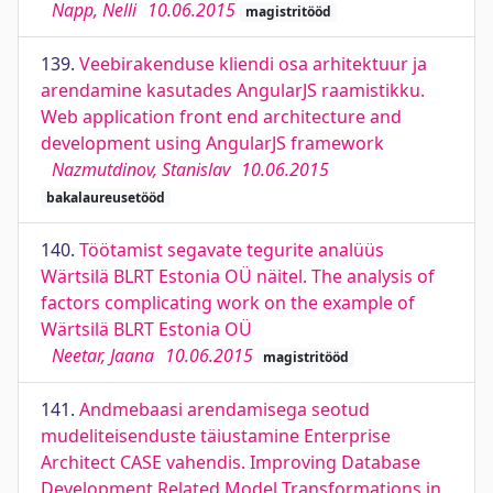
Napp, Nelli
10.06.2015
magistritööd
139.
Veebirakenduse kliendi osa arhitektuur ja
arendamine kasutades AngularJS raamistikku.
Web application front end architecture and
development using AngularJS framework
Nazmutdinov, Stanislav
10.06.2015
bakalaureusetööd
140.
Töötamist segavate tegurite analüüs
Wärtsilä BLRT Estonia OÜ näitel. The analysis of
factors complicating work on the example of
Wärtsilä BLRT Estonia OÜ
Neetar, Jaana
10.06.2015
magistritööd
141.
Andmebaasi arendamisega seotud
mudeliteisenduste täiustamine Enterprise
Architect CASE vahendis. Improving Database
Development Related Model Transformations in