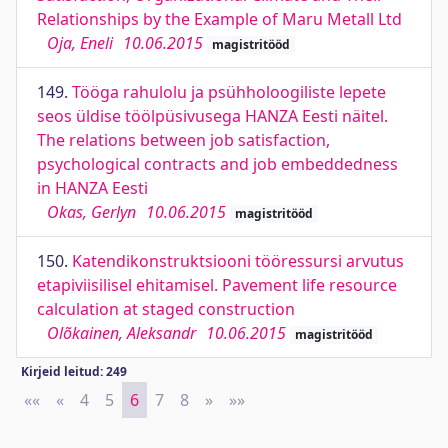
Relationships by the Example of Maru Metall Ltd
Oja, Eneli
10.06.2015
magistritööd
149.
Tööga rahulolu ja psühholoogiliste lepete
seos üldise töölpüsivusega HANZA Eesti näitel.
The relations between job satisfaction,
psychological contracts and job embeddedness
in HANZA Eesti
Okas, Gerlyn
10.06.2015
magistritööd
150.
Katendikonstruktsiooni tööressursi arvutus
etapiviisilisel ehitamisel. Pavement life resource
calculation at staged construction
Olõkainen, Aleksandr
10.06.2015
magistritööd
Kirjeid leitud: 249
««
First
«
Previous
4
5
6
7
8
»
Next
»»
Last