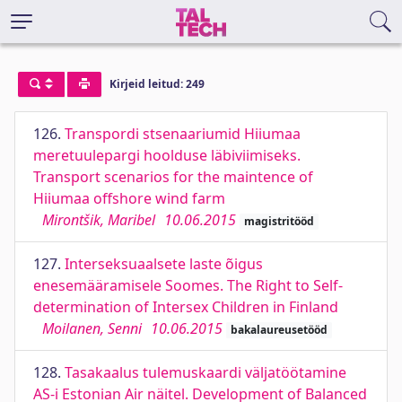
Kirjeid leitud: 249
126.
Transpordi stsenaariumid Hiiumaa
meretuulepargi hoolduse läbiviimiseks.
Transport scenarios for the maintence of
Hiiumaa offshore wind farm
Mirontšik, Maribel
10.06.2015
magistritööd
127.
Interseksuaalsete laste õigus
enesemääramisele Soomes. The Right to Self-
determination of Intersex Children in Finland
Moilanen, Senni
10.06.2015
bakalaureusetööd
128.
Tasakaalus tulemuskaardi väljatöötamine
AS-i Estonian Air näitel. Development of Balanced