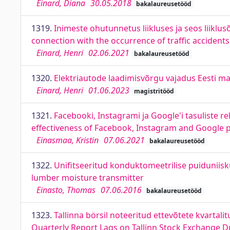
Einard, Diana
30.05.2018
bakalaureusetööd
1319.
Inimeste ohutunnetus liikluses ja seos liiklu
connection with the occurrence of traffic accidents
Einard, Henri
02.06.2021
bakalaureusetööd
1320.
Elektriautode laadimisvõrgu vajadus Eesti ma
Einard, Henri
01.06.2023
magistritööd
1321.
Facebooki, Instagrami ja Google'i tasulist
effectiveness of Facebook, Instagram and Google
Einasmaa, Kristin
07.06.2021
bakalaureusetööd
1322.
Unifitseeritud konduktomeetrilise puidunii
lumber moisture transmitter
Einasto, Thomas
07.06.2016
bakalaureusetööd
1323.
Tallinna börsil noteeritud ettevõtete kvartal
Quarterly Report Lags on Tallinn Stock Exchange 