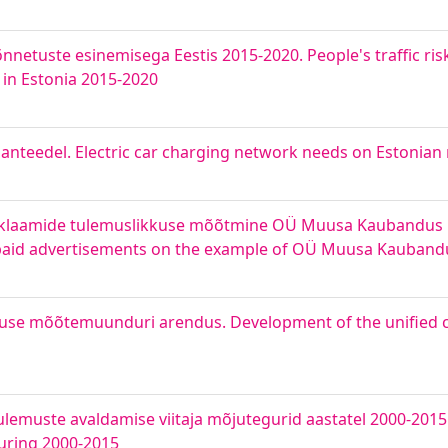
sõnnetuste esinemisega Eestis 2015-2020. People's traffic ri
 in Estonia 2015-2020
anteedel. Electric car charging network needs on Estonian
e reklaamide tulemuslikkuse mõõtmine OÜ Muusa Kaubandus 
 paid advertisements on the example of OÜ Muusa Kauband
skuse mõõtemuunduri arendus. Development of the unified
itulemuste avaldamise viitaja mõjutegurid aastatel 2000-201
During 2000-2015