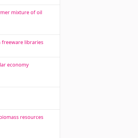
mer mixture of oil
 freeware libraries
ular economy
l biomass resources