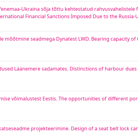
nemaa-Ukraina sõja tõttu kehtestatud rahvusvahelistele f
ternational Financial Sanctions Imposed Due to the Russia
lle mõõtmine seadmega Dynatest LWD. Bearing capacity of 
dused Läänemere sadamates. Distinctions of harbour dues 
se võimalustest Eestis. The opportunities of different por
atseseadme projekteerimine. Design of a seat belt lock c