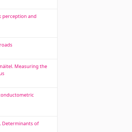
sk perception and
 roads
näitel. Measuring the
us
 conductometric
5. Determinants of