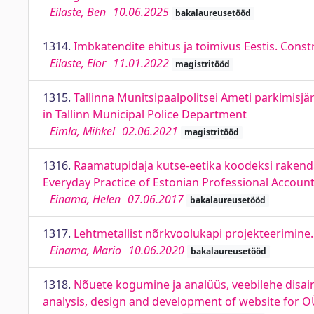
Eilaste, Ben
10.06.2025
bakalaureusetööd
1314.
Imbkatendite ehitus ja toimivus Eestis. Cons
Eilaste, Elor
11.01.2022
magistritööd
1315.
Tallinna Munitsipaalpolitsei Ameti parkimisjär
in Tallinn Municipal Police Department
Eimla, Mihkel
02.06.2021
magistritööd
1316.
Raamatupidaja kutse-eetika koodeksi rakenda
Everyday Practice of Estonian Professional Accoun
Einama, Helen
07.06.2017
bakalaureusetööd
1317.
Lehtmetallist nõrkvoolukapi projekteerimine.
Einama, Mario
10.06.2020
bakalaureusetööd
1318.
Nõuete kogumine ja analüüs, veebilehe disa
analysis, design and development of website for 