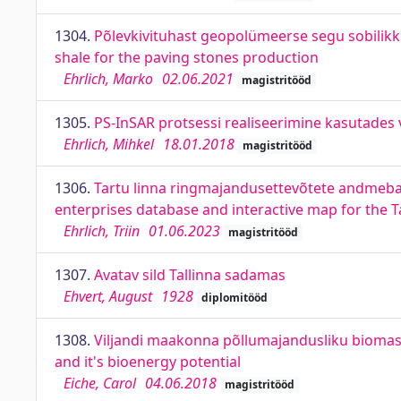
1304.
Põlevkivituhast geopolümeerse segu sobilikku
shale for the paving stones production
Ehrlich, Marko
02.06.2021
magistritööd
1305.
PS-InSAR protsessi realiseerimine kasutades 
Ehrlich, Mihkel
18.01.2018
magistritööd
1306.
Tartu linna ringmajandusettevõtete andmebaas
enterprises database and interactive map for the Ta
Ehrlich, Triin
01.06.2023
magistritööd
1307.
Avatav sild Tallinna sadamas
Ehvert, August
1928
diplomitööd
1308.
Viljandi maakonna põllumajandusliku biomassi
and it's bioenergy potential
Eiche, Carol
04.06.2018
magistritööd