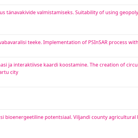
s tänavakivide valmistamiseks. Suitability of using geopoly
vabavaralisi teeke. Implementation of PSInSAR process with
i ja interaktiivse kaardi koostamine. The creation of circ
rtu city
 bioenergeetiline potentsiaal. Viljandi county agricultura