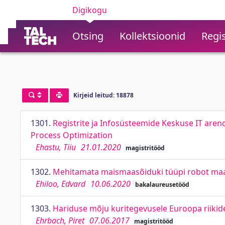
Digikogu
Otsing
Kollektsioonid
Regis
Kirjeid leitud: 18878
1301.
Registrite ja Infosüsteemide Keskuse IT are
Process Optimization
Ehastu, Tiiu
21.01.2020
magistritööd
1302.
Mehitamata maismaasõiduki tüüpi robot maasti
Ehiloo, Edvard
10.06.2020
bakalaureusetööd
1303.
Hariduse mõju kuritegevusele Euroopa riikide
Ehrbach, Piret
07.06.2017
magistritööd