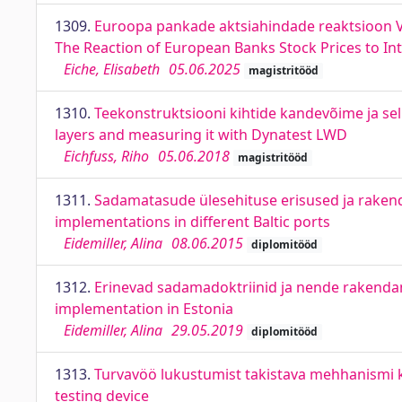
1309.
Euroopa pankade aktsiahindade reaktsioon Ve
The Reaction of European Banks Stock Prices to In
Eiche, Elisabeth
05.06.2025
magistritööd
1310.
Teekonstruktsiooni kihtide kandevõime ja se
layers and measuring it with Dynatest LWD
Eichfuss, Riho
05.06.2018
magistritööd
1311.
Sadamatasude ülesehituse erisused ja raken
implementations in different Baltic ports
Eidemiller, Alina
08.06.2015
diplomitööd
1312.
Erinevad sadamadoktriinid ja nende rakendami
implementation in Estonia
Eidemiller, Alina
29.05.2019
diplomitööd
1313.
Turvavöö lukustumist takistava mehhanismi k
testing device