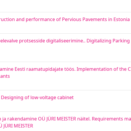
truction and performance of Pervious Pavements in Estonia
elevalve protsesside digitaliseerimine.. Digitalizing Parkin
mine Eesti raamatupidajate töös. Implementation of the Co
tants
 Designing of low-voltage cabinet
in ja rakendamine OÜ JÜRI MEISTER näitel. Requirements 
OÜ JÜRI MEISTER