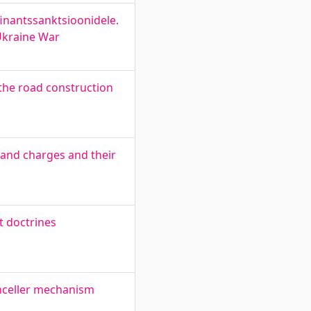
inantssanktsioonidele.
-Ukraine War
the road construction
and charges and their
t doctrines
anceller mechanism