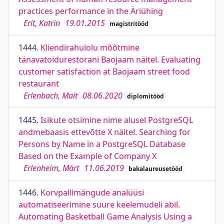
practices performance in the Äriühing
Erit, Katrin
19.01.2015
magistritööd
1444.
Kliendirahulolu mõõtmine
tänavatoidurestorani Baojaam näitel. Evaluating
customer satisfaction at Baojaam street food
restaurant
Erlenbach, Mait
08.06.2020
diplomitööd
1445.
Isikute otsimine nime alusel PostgreSQL
andmebaasis ettevõtte X näitel. Searching for
Persons by Name in a PostgreSQL Database
Based on the Example of Company X
Erlenheim, Märt
11.06.2019
bakalaureusetööd
1446.
Korvpallimängude analüüsi
automatiseerimine suure keelemudeli abil.
Automating Basketball Game Analysis Using a