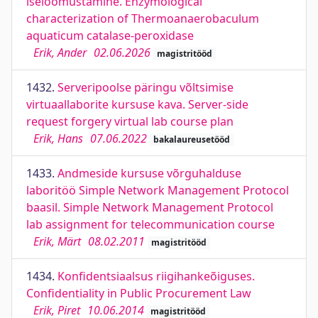
iseloomustamine. Enzymological
characterization of Thermoanaerobaculum
aquaticum catalase-peroxidase
Erik, Ander
02.06.2026
magistritööd
1432.
Serveripoolse päringu võltsimise
virtuaallaborite kursuse kava. Server-side
request forgery virtual lab course plan
Erik, Hans
07.06.2022
bakalaureusetööd
1433.
Andmeside kursuse võrguhalduse
laboritöö Simple Network Management Protocol
baasil. Simple Network Management Protocol
lab assignment for telecommunication course
Erik, Märt
08.02.2011
magistritööd
1434.
Konfidentsiaalsus riigihankeõiguses.
Confidentiality in Public Procurement Law
Erik, Piret
10.06.2014
magistritööd