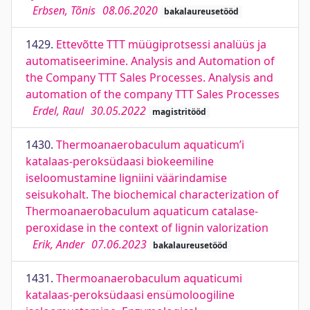
Erbsen, Tõnis
08.06.2020
bakalaureusetööd
1429.
Ettevõtte TTT müügiprotsessi analüüs ja
automatiseerimine. Analysis and Automation of
the Company TTT Sales Processes. Analysis and
automation of the company TTT Sales Processes
Erdel, Raul
30.05.2022
magistritööd
1430.
Thermoanaerobaculum aquaticum’i
katalaas-peroksüdaasi biokeemiline
iseloomustamine ligniini väärindamise
seisukohalt. The biochemical characterization of
Thermoanaerobaculum aquaticum catalase-
peroxidase in the context of lignin valorization
Erik, Ander
07.06.2023
bakalaureusetööd
1431.
Thermoanaerobaculum aquaticumi
katalaas-peroksüdaasi ensümoloogiline