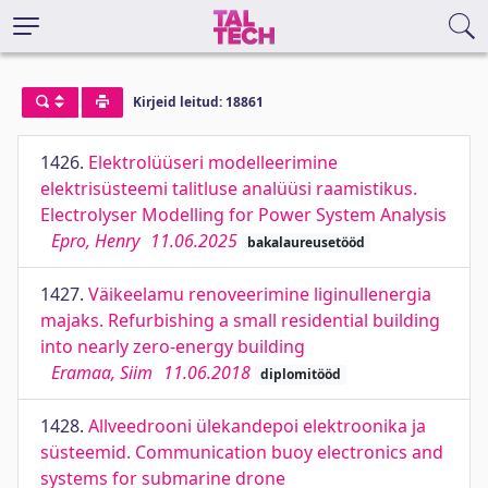
Kirjeid leitud: 18861
1426.
Elektrolüüseri modelleerimine
elektrisüsteemi talitluse analüüsi raamistikus.
Electrolyser Modelling for Power System Analysis
Epro, Henry
11.06.2025
bakalaureusetööd
1427.
Väikeelamu renoveerimine liginullenergia
majaks. Refurbishing a small residential building
into nearly zero-energy building
Eramaa, Siim
11.06.2018
diplomitööd
1428.
Allveedrooni ülekandepoi elektroonika ja
süsteemid. Communication buoy electronics and
systems for submarine drone