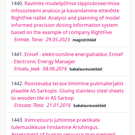
1440.
Ravimite mudelipõhise täppisdoseerimise
infosüsteemi analüüs ja kavandamine ettevõtte
RightFive näitel. Analysis and planning of model
informed precision dosing information system
based on the example of company RightFive
Erimäe, Tarvo
29.05.2023
magistritööd
1441.
Enisef - elektrooniline energiahaldur. Enisef
- Electronic Energy Manager
Erisalu, Jaak
08.06.2016
bakalaureusetööd
1442.
Roostevaba terase liimimine puitmaterjalist
plaadile AS Sarkopis. Gluing stainless steel sheets
to wooden tile in AS Sarkop
Erissaar, Tõnis
21.01.2016
bakalaureusetööd
1443.
Inimressursi juhtimise praktikate
tulemuslikkuse hindamine Äriühingus.
Assessment of human resource management