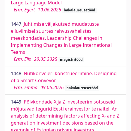
Large Language Model
Erm, Egert
10.06.2026
bakalaureusetööd
1447.
Juhtimise väljakutsed muudatuste
elluviimisel suurtes rahvusvahelistes
meeskondades. Leadership Challenges in
Implementing Changes in Large International
Teams
Erm, Elis
29.05.2025
magistritööd
1448.
Nutikonveieri konstrueerimine. Designing
of a Smart Conveyor
Erm, Emma
09.06.2026
bakalaureusetööd
1449.
Põlvkondade X ja Z investeerimisotsuseid
mõjutavad tegurid Eesti erainvestorite näitel. An
analysis of determining factors affecting X- and Z
generation investment decisions based on the
example of Estonian private investors