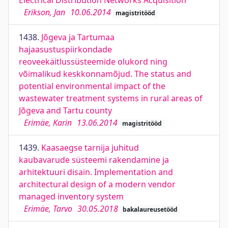
Electrical Distribution Networks Acquisition
Erikson, Jan
10.06.2014
magistritööd
1438.
Jõgeva ja Tartumaa
hajaasustuspiirkondade
reoveekäitlussüsteemide olukord ning
võimalikud keskkonnamõjud. The status and
potential environmental impact of the
wastewater treatment systems in rural areas of
Jõgeva and Tartu county
Erimäe, Karin
13.06.2014
magistritööd
1439.
Kaasaegse tarnija juhitud
kaubavarude süsteemi rakendamine ja
arhitektuuri disain. Implementation and
architectural design of a modern vendor
managed inventory system
Erimäe, Tarvo
30.05.2018
bakalaureusetööd