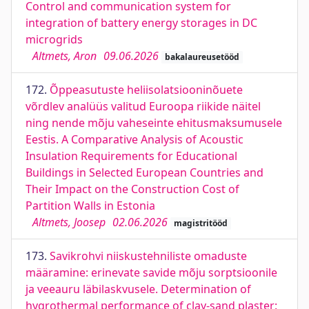
Control and communication system for
integration of battery energy storages in DC
microgrids
Altmets, Aron
09.06.2026
bakalaureusetööd
172.
Õppeasutuste heliisolatsiooninõuete
võrdlev analüüs valitud Euroopa riikide näitel
ning nende mõju vaheseinte ehitusmaksumusele
Eestis. A Comparative Analysis of Acoustic
Insulation Requirements for Educational
Buildings in Selected European Countries and
Their Impact on the Construction Cost of
Partition Walls in Estonia
Altmets, Joosep
02.06.2026
magistritööd
173.
Savikrohvi niiskustehniliste omaduste
määramine: erinevate savide mõju sorptsioonile
ja veeauru läbilaskvusele. Determination of
hygrothermal performance of clay-sand plaster: