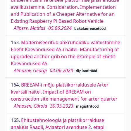
ümberehitamine teisele platvormile ja lahenduse
avalikustamine. Consideration, Implementation
and Publication of a Cheaper Alternative for an
Existing Raspberry Pi Based Robot Vehicle
Allpere, Mattias
05.06.2024
bakalaureusetööd
163.
Moderniseeritud ankruhoidiku valmistamine
Enefit Kaevandused AS-i näitel. Manufacturing of
upgraded anchor grib on the example of Enefit
Kaevandused AS
Almazov, Georgi
04.06.2020
diplomitööd
164.
BREEAM-i mõju platsikorraldusele Arter
kvartali näitel. Impact of BREEAM on
construction site management for arter quarter
Almosen, Cärola
30.05.2023
magistritööd
165.
Ehitustehnoloogia ja platsikorralduse
analüüs Raadil, Aviaatori arenduse 2. etapi