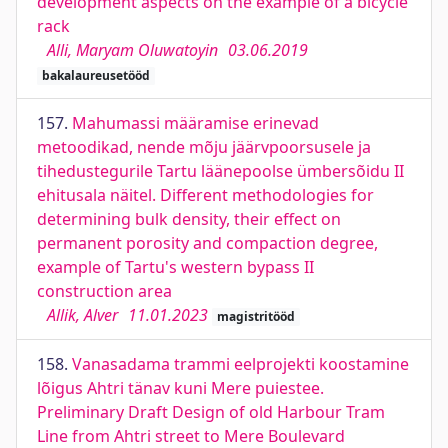
development aspects on the example of a bicycle
rack
Alli, Maryam Oluwatoyin
03.06.2019
bakalaureusetööd
157.
Mahumassi määramise erinevad
metoodikad, nende mõju jäärvpoorsusele ja
tihedustegurile Tartu läänepoolse ümbersõidu II
ehitusala näitel. Different methodologies for
determining bulk density, their effect on
permanent porosity and compaction degree,
example of Tartu's western bypass II
construction area
Allik, Alver
11.01.2023
magistritööd
158.
Vanasadama trammi eelprojekti koostamine
lõigus Ahtri tänav kuni Mere puiestee.
Preliminary Draft Design of old Harbour Tram
Line from Ahtri street to Mere Boulevard