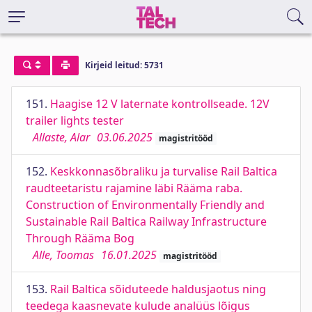
Kirjeid leitud: 5731
151.
Haagise 12 V laternate kontrollseade. 12V
trailer lights tester
Allaste, Alar
03.06.2025
magistritööd
152.
Keskkonnasõbraliku ja turvalise Rail Baltica
raudteetaristu rajamine läbi Rääma raba.
Construction of Environmentally Friendly and
Sustainable Rail Baltica Railway Infrastructure
Through Rääma Bog
Alle, Toomas
16.01.2025
magistritööd
153.
Rail Baltica sõiduteede haldusjaotus ning
teedega kaasnevate kulude analüüs lõigus