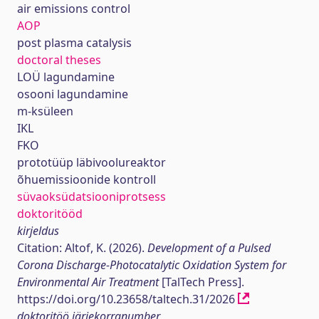
air emissions control
AOP
post plasma catalysis
doctoral theses
LOÜ lagundamine
osooni lagundamine
m-ksüleen
IKL
FKO
prototüüp läbivoolureaktor
õhuemissioonide kontroll
süvaoksüdatsiooniprotsess
doktoritööd
kirjeldus
Citation: Altof, K. (2026).
Development of a Pulsed
Corona Discharge-Photocatalytic Oxidation System for
Environmental Air Treatment
[TalTech Press].
https://doi.org/10.23658/taltech.31/2026
doktoritöö järjekorranumber