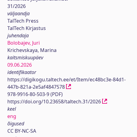
31/2026
väljaandja
TalTech Press
TalTech Kirjastus
juhendaja
Bolobajev, Juri
Krichevskaya, Marina
kaitsmiskuupäev
09.06.2026
identifikaator
https://digikogu.taltech.ee/et/Item/ec48bc3e-84d1-
447b-821a-2e5af4847578
978-9916-80-503-9 (PDF)
https://doi.org/10.23658/taltech.31/2026
keel
eng
õigused
CC BY-NC-SA