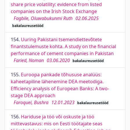
share price volatility: evidence from listed
companies on the Irish Stock Exchange
Fagbile, Oluwabukunmi Ruth
02.06.2025
bakalaureusetööd
154.
Uuring Pakistani tsemendiettevõtete
finantstulemuste kohta. A study on the financial
performance of cement companies in Pakistan
Faried, Noman
03.06.2020
bakalaureusetööd
155.
Euroopa pankade tõhususe analüüs:
kaheetapiline lähenemine DEA meetodiga.
Efficiency analysis of European Banks: A two-
stage DEA approach
Faroquei, Bushra
12.01.2023
bakalaureusetööd
156.
Hariduse ja töö või oskuste ja töö
mittevastavus: mis on Eesti töötajate seas