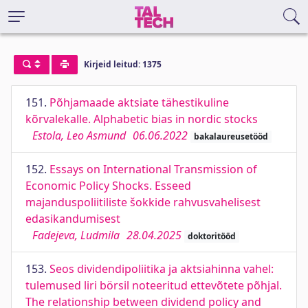
Kirjeid leitud: 1375
151.
Põhjamaade aktsiate tähestikuline
kõrvalekalle. Alphabetic bias in nordic stocks
Estola, Leo Asmund
06.06.2022
bakalaureusetööd
152.
Essays on International Transmission of
Economic Policy Shocks. Esseed
majanduspoliitiliste šokkide rahvusvahelisest
edasikandumisest
Fadejeva, Ludmila
28.04.2025
doktoritööd
153.
Seos dividendipoliitika ja aktsiahinna vahel:
tulemused liri börsil noteeritud ettevõtete põhjal.
The relationship between dividend policy and