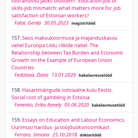
töörahulolu jaoks olulisem?. Education-job or
skills-job mismatch: what matters more for job
satisfaction of Estonian workers?
Fatal, Gerda
30.05.2023
magistritööd
157.
Seos maksukoormuse ja majanduskasvu
vahel Euroopa Liidu riikide näitel. The
Relationship between Tax Burden and Economic
Growth on the Example of European Union
Countries
Fedotova, Dana
13.01.2026
bakalaureusetööd
158.
Hasartmängude sotsiaalne kulu Eestis.
Social cost of gambling in Estonia
Fenenko, Erika Annely
05.06.2020
bakalaureusetööd
159.
Essays on Education and Labour Economics.
Uurimusi haridus- ja tööjõuökonoomikast
Ferraro, Simona
25.10.2018
doktoritööd