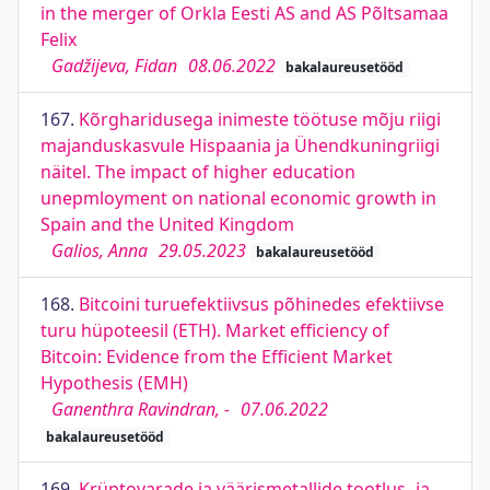
in the merger of Orkla Eesti AS and AS Põltsamaa
Felix
Gadžijeva, Fidan
08.06.2022
bakalaureusetööd
167.
Kõrgharidusega inimeste töötuse mõju riigi
majanduskasvule Hispaania ja Ühendkuningriigi
näitel. The impact of higher education
unepmloyment on national economic growth in
Spain and the United Kingdom
Galios, Anna
29.05.2023
bakalaureusetööd
168.
Bitcoini turuefektiivsus põhinedes efektiivse
turu hüpoteesil (ETH). Market efficiency of
Bitcoin: Evidence from the Efficient Market
Hypothesis (EMH)
Ganenthra Ravindran, -
07.06.2022
bakalaureusetööd
169.
Krüptovarade ja väärismetallide tootlus- ja