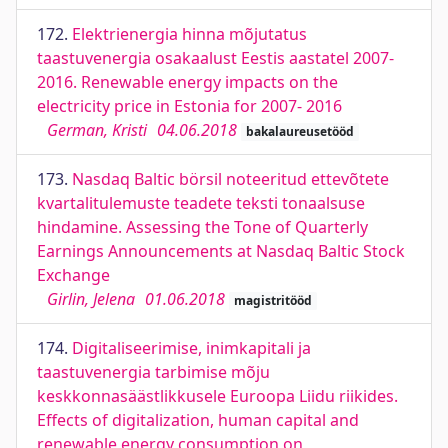
172.
Elektrienergia hinna mõjutatus
taastuvenergia osakaalust Eestis aastatel 2007-
2016. Renewable energy impacts on the
electricity price in Estonia for 2007- 2016
German, Kristi
04.06.2018
bakalaureusetööd
173.
Nasdaq Baltic börsil noteeritud ettevõtete
kvartalitulemuste teadete teksti tonaalsuse
hindamine. Assessing the Tone of Quarterly
Earnings Announcements at Nasdaq Baltic Stock
Exchange
Girlin, Jelena
01.06.2018
magistritööd
174.
Digitaliseerimise, inimkapitali ja
taastuvenergia tarbimise mõju
keskkonnasäästlikkusele Euroopa Liidu riikides.
Effects of digitalization, human capital and
renewable energy consumption on