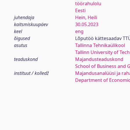
töörahulolu
Eesti
juhendaja
Hein, Heili
kaitsmiskuupäev
30.05.2023
keel
eng
õigused
Lõputöö kättesaadav TTÜ
asutus
Tallinna Tehnikaülikool
Tallinn University of Tec
teaduskond
Majandusteaduskond
School of Business and 
instituut / kolledž
Majandusanalüüsi ja rah
Department of Economic