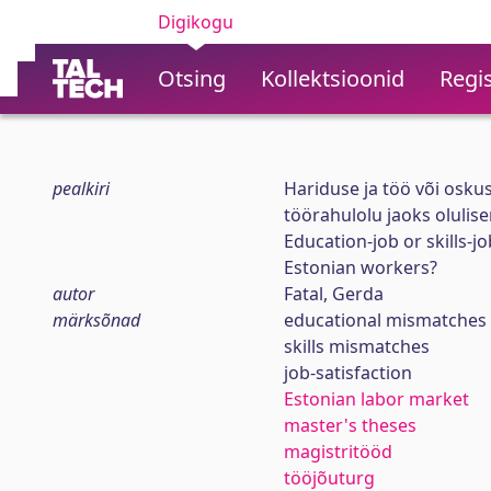
Digikogu
Otsing
Kollektsioonid
Regis
pealkiri
Hariduse ja töö või oskus
töörahulolu jaoks olulis
Education-job or skills-j
Estonian workers?
autor
Fatal, Gerda
märksõnad
educational mismatches
skills mismatches
job-satisfaction
Estonian labor market
master's theses
magistritööd
tööjõuturg