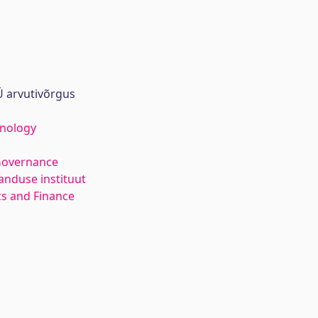
 arvutivõrgus
hnology
Governance
anduse instituut
s and Finance