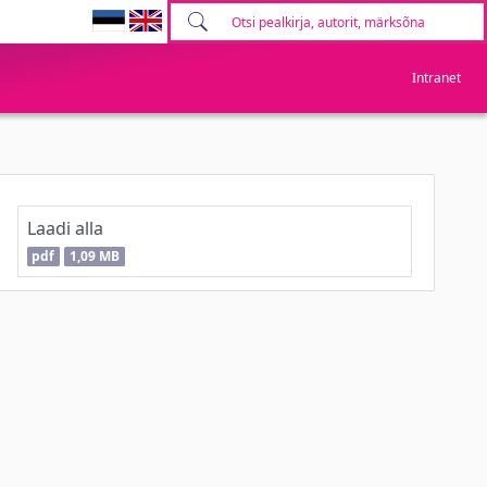
Intranet
Laadi alla
pdf
1,09 MB