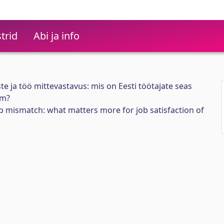
trid
Abi ja info
te ja töö mittevastavus: mis on Eesti töötajate seas
em?
ob mismatch: what matters more for job satisfaction of