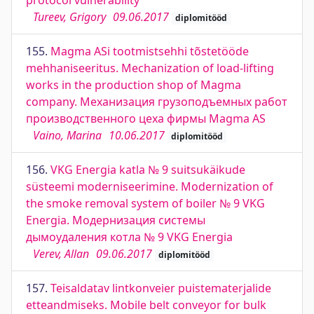
protocol vulnerability
Tureev, Grigory
09.06.2017
diplomitööd
155.
Magma ASi tootmistsehhi tõstetööde
mehhaniseeritus. Mechanization of load-lifting
works in the production shop of Magma
company. Механизация грузоподъемных работ
производственного цеха фирмы Magma AS
Vaino, Marina
10.06.2017
diplomitööd
156.
VKG Energia katla № 9 suitsukäikude
süsteemi moderniseerimine. Modernization of
the smoke removal system of boiler № 9 VKG
Energia. Модернизация системы
дымоудаления котла № 9 VKG Energia
Verev, Allan
09.06.2017
diplomitööd
157.
Teisaldatav lintkonveier puistematerjalide
etteandmiseks. Mobile belt conveyor for bulk