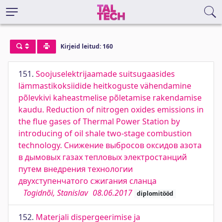
Kirjeid leitud: 160
151.
Soojuselektrijaamade suitsugaasides
lämmastikoksiidide heitkoguste vähendamine
põlevkivi kaheastmelise põletamise rakendamise
kaudu. Reduction of nitrogen oxides emissions in
the flue gases of Thermal Power Station by
introducing of oil shale two-stage combustion
technology. Снижение выбросов оксидов азота
в дымовых газах тепловых электростанций
путем внедрения технологии
двухступенчатого сжигания сланца
Togidnõi, Stanislav
08.06.2017
diplomitööd
152.
Materjali dispergeerimise ja