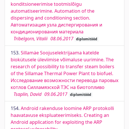
konditsioneerimise tootmislõigu
automatiseerimine. Automation of the
dispersing and conditioning section.
Автоматизация узла диспергирования и
кондиционирования материала
Tribelgorn, Vitalii
08.06.2017
diplomitööd
153.
Sillamäe Soojuselektrijaama katelde
biokütusele üleviimise võimaluse uurimine. The
research of possibility to transfer steam boilers
of the Sillamae Thermal Power Plant to biofuel.
Исследование возможности перевода паровых
котлов Силламяэской ТЭС на биотопливо
Tsaplin, David
09.06.2017
diplomitööd
154.
Android rakenduse loomine ARP protokolli
haavatavuse ekspluateerimiseks. Creating an
Android application for exploiting the ARP