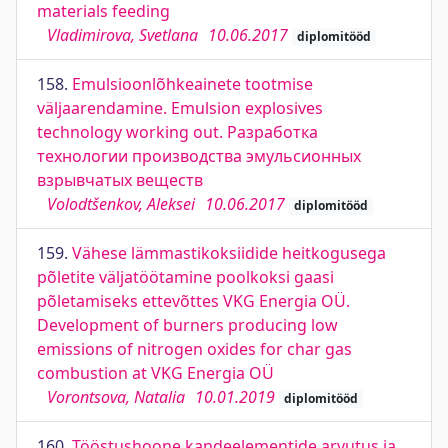
materials feeding
Vladimirova, Svetlana
10.06.2017
diplomitööd
158.
Emulsioonlõhkeainete tootmise
väljaarendamine. Emulsion explosives
technology working out. Разработка
технологии производства эмульсионных
взрывчатых веществ
Volodtšenkov, Aleksei
10.06.2017
diplomitööd
159.
Vähese lämmastikoksiidide heitkogusega
põletite väljatöötamine poolkoksi gaasi
põletamiseks ettevõttes VKG Energia OÜ.
Development of burners producing low
emissions of nitrogen oxides for char gas
combustion at VKG Energia OÜ
Vorontsova, Natalia
10.01.2019
diplomitööd
160.
Tööstushoone kandeelementide arvutus ja