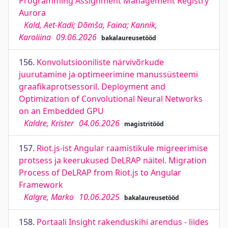
Programming Assignment Management Registry
Aurora
Kald, Aet-Kadi; Dõmša, Faina; Kannik,
Karoliina
09.06.2026
bakalaureusetööd
156.
Konvolutsiooniliste närvivõrkude
juurutamine ja optimeerimine manussüsteemi
graafikaprotsessoril. Deployment and
Optimization of Convolutional Neural Networks
on an Embedded GPU
Kaldre, Krister
04.06.2026
magistritööd
157.
Riot.js-ist Angular raamistikule migreerimise
protsess ja keerukused DeLRAP näitel. Migration
Process of DeLRAP from Riot.js to Angular
Framework
Kalgre, Marko
10.06.2025
bakalaureusetööd
158.
Portaali Insight rakenduskihi arendus - liides