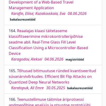
Development of a Web-Based Travel
Management Application
Karafin, Eliise; Kazakovskaia, Eva
08.06.2026
bakalaureusetööd
164.
Reaalajas klaasi täitetaseme
klassifitseerimine mikrokontrolleripõhise
seadme abil. Real-Time Glass Fill Level
Classification Using a Microcontroller-Based
Device
Karagodov, Aleksei
04.06.2026
magistritööd
165.
Tõhusad bitimuutuse ründed kvantiseeritud
süvanärvivõrkudes. Efficient Bit Flip Attacks on
Quantized Deep Neural Networks
Karatopuk, Ali Emre
30.05.2025
bakalaureusetööd
166.
Teenustellimuse täitmise äriprotsessi
andmepõhine analüüs ja otsustoe prototüübi