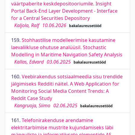
väärtpaberite keskdepositooriumile. Insight
Portal Back-End Layer Development - Interface
for a Central Securities Depository
Kaljola, Ralf
10.06.2026
bakalaureusetööd
159.
Stohhastilise modelleerimise kasutamine
laevaliikluse ohutuse analüüsil. Stochastic
Modelling in Maritime Navigation Safety Analysis
Kallas, Edvard
03.06.2025
bakalaureusetööd
160.
Veebirakendus sotsiaalmeedia sisu trendide
jälgimiseks Redditi näitel. A Web Application for
Monitoring Social Media Content Trends: A
Reddit Case Study
Kangruoja, Siimo
02.06.2025
bakalaureusetööd
161.
Telefonirakenduse arendamine
elektritarbimise mustrite kujundamiseks läbi
mänguliste ja informatiivsete elementide AS