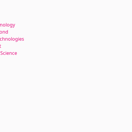
hnology
kond
echnologies
t
 Science