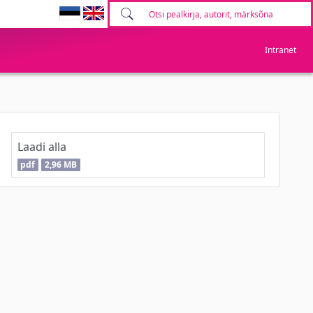
Intranet
Laadi alla
pdf
2,96 MB