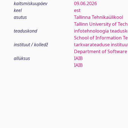
kaitsmiskuupäev
09.06.2026
keel
est
asutus
Tallinna Tehnikaülikool
Tallinn University of Tec
teaduskond
infotehnoloogia teadus
School of Information T
instituut / kolledž
tarkvarateaduse instituu
Department of Software
allüksus
IAIB
IAIB