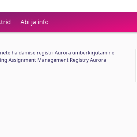
trid
Abi ja info
ete haldamise registri Aurora ümberkirjutamine
ing Assignment Management Registry Aurora