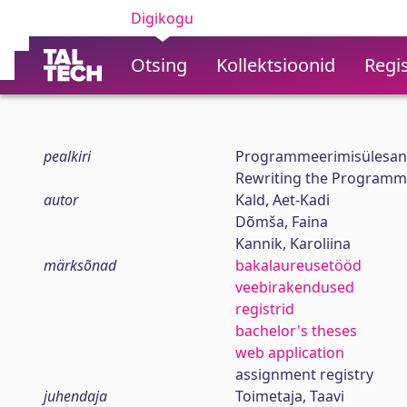
Digikogu
Otsing
Kollektsioonid
Regis
pealkiri
Programmeerimisülesann
Rewriting the Programm
autor
Kald, Aet-Kadi
Dõmša, Faina
Kannik, Karoliina
märksõnad
bakalaureusetööd
veebirakendused
registrid
bachelor's theses
web application
assignment registry
juhendaja
Toimetaja, Taavi