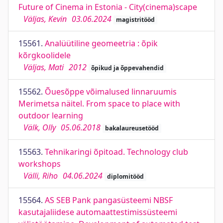
Future of Cinema in Estonia - City(cinema)scape
Väljas, Kevin
03.06.2024
magistritööd
15561.
Analüütiline geomeetria : õpik
kõrgkoolidele
Väljas, Mati
2012
õpikud ja õppevahendid
15562.
Õuesõppe võimalused linnaruumis
Merimetsa näitel. From space to place with
outdoor learning
Välk, Olly
05.06.2018
bakalaureusetööd
15563.
Tehnikaringi õpitoad. Technology club
workshops
Välli, Riho
04.06.2024
diplomitööd
15564.
AS SEB Pank pangasüsteemi NBSF
kasutajaliidese automaattestimissüsteemi