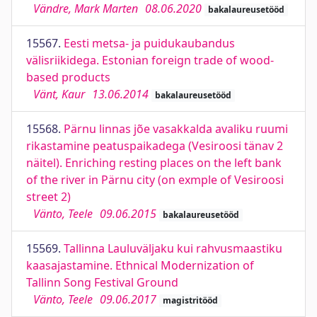
Vändre, Mark Marten
08.06.2020
bakalaureusetööd
15567.
Eesti metsa- ja puidukaubandus
välisriikidega. Estonian foreign trade of wood-
based products
Vänt, Kaur
13.06.2014
bakalaureusetööd
15568.
Pärnu linnas jõe vasakkalda avaliku ruumi
rikastamine peatuspaikadega (Vesiroosi tänav 2
näitel). Enriching resting places on the left bank
of the river in Pärnu city (on exmple of Vesiroosi
street 2)
Vänto, Teele
09.06.2015
bakalaureusetööd
15569.
Tallinna Lauluväljaku kui rahvusmaastiku
kaasajastamine. Ethnical Modernization of
Tallinn Song Festival Ground
Vänto, Teele
09.06.2017
magistritööd