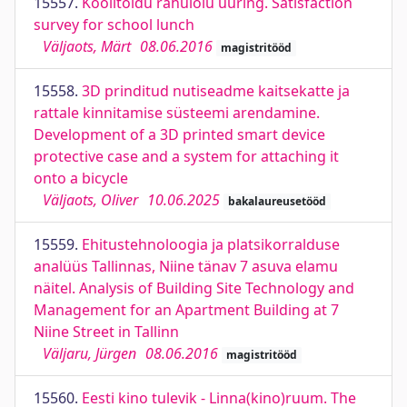
15557.
Koolitoidu rahulolu uuring. Satisfaction
survey for school lunch
Väljaots, Märt
08.06.2016
magistritööd
15558.
3D prinditud nutiseadme kaitsekatte ja
rattale kinnitamise süsteemi arendamine.
Development of a 3D printed smart device
protective case and a system for attaching it
onto a bicycle
Väljaots, Oliver
10.06.2025
bakalaureusetööd
15559.
Ehitustehnoloogia ja platsikorralduse
analüüs Tallinnas, Niine tänav 7 asuva elamu
näitel. Analysis of Building Site Technology and
Management for an Apartment Building at 7
Niine Street in Tallinn
Väljaru, Jürgen
08.06.2016
magistritööd
15560.
Eesti kino tulevik - Linna(kino)ruum. The