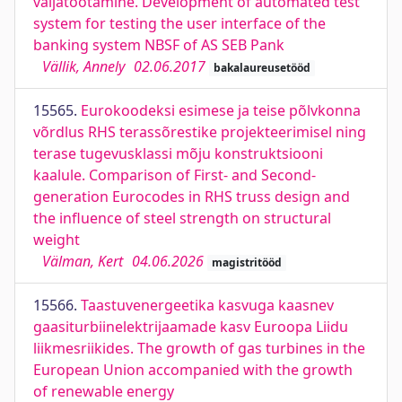
väljatöötamine. Development of automated test
system for testing the user interface of the
banking system NBSF of AS SEB Pank
Vällik, Annely
02.06.2017
bakalaureusetööd
15565.
Eurokoodeksi esimese ja teise põlvkonna
võrdlus RHS terassõrestike projekteerimisel ning
terase tugevusklassi mõju konstruktsiooni
kaalule. Comparison of First- and Second-
generation Eurocodes in RHS truss design and
the influence of steel strength on structural
weight
Välman, Kert
04.06.2026
magistritööd
15566.
Taastuvenergeetika kasvuga kaasnev
gaasiturbiinelektrijaamade kasv Euroopa Liidu
liikmesriikides. The growth of gas turbines in the
European Union accompanied with the growth
of renewable energy