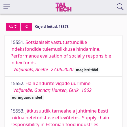
Kirjeid leitud: 18878
15551.
Sotsiaalselt vastutustundlike
indeksfondide tulemuslikkuse hindamine.
Performance evaluation of socially responsible
index funds
Väljamats, Anette
27.05.2020
magistritööd
15552.
Halli andurite vigade uurimine
Väljamäe, Gunnar; Hansen, Eerik
1962
uuringuaruanded
15553.
Jätkusuutlik tarneahela juhtimine Eesti
toiduainetetööstuse ettevõtetes. Supply chain
responsibility in Estonian food industries