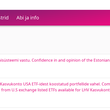
trid
Abi ja info
isüsteemi vastu. Confidence in and opinion of the Estonia
V Kasvukonto USA ETF-idest koostatud portfellide vahel. Co
 from U.S exchange listed ETFs available for LHV Kasvukon