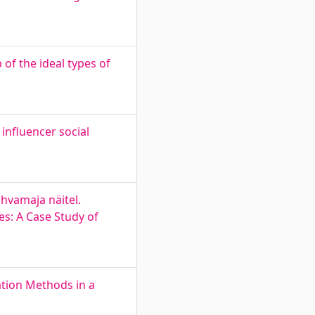
of the ideal types of
influencer social
hvamaja näitel.
s: A Case Study of
ation Methods in a