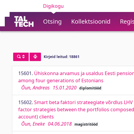
Digikogu
Otsing
Kollektsioonid
Regis
Kirjeid leitud: 18861
15601.
Ühiskonna arvamus ja usaldus Eesti pension
among four generations of Estonians
Õun, Andreas
15.01.2020
diplomitööd
15602.
Smart beta faktori strateegiate võrdlus LH
factor strategies between the portfolios composed
account) clients
Õun, Eneke
04.06.2018
magistritööd