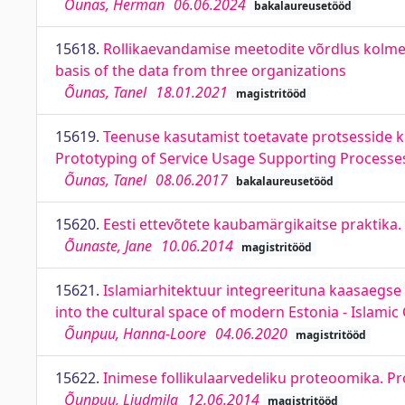
Õunas, Herman
06.06.2024
bakalaureusetööd
15618.
Rollikaevandamise meetodite võrdlus kolme
basis of the data from three organizations
Õunas, Tanel
18.01.2021
magistritööd
15619.
Teenuse kasutamist toetavate protsesside k
Prototyping of Service Usage Supporting Processe
Õunas, Tanel
08.06.2017
bakalaureusetööd
15620.
Eesti ettevõtete kaubamärgikaitse praktika.
Õunaste, Jane
10.06.2014
magistritööd
15621.
Islamiarhitektuur integreerituna kaasaegse E
into the cultural space of modern Estonia - Islamic 
Õunpuu, Hanna-Loore
04.06.2020
magistritööd
15622.
Inimese follikulaarvedeliku proteoomika. Pro
Õunpuu, Ljudmila
12.06.2014
magistritööd