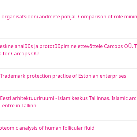
 organisatsiooni andmete põhjal. Comparison of role mini
eskne analüüs ja prototüüpimine ettevõttele Carcops OÜ. T
s for Carcops OÜ
 Trademark protection practice of Estonian enterprises
esti arhitektuuriruumi - islamikeskus Tallinnas. Islamic ar
Centre in Tallinn
teomic analysis of human follicular fluid