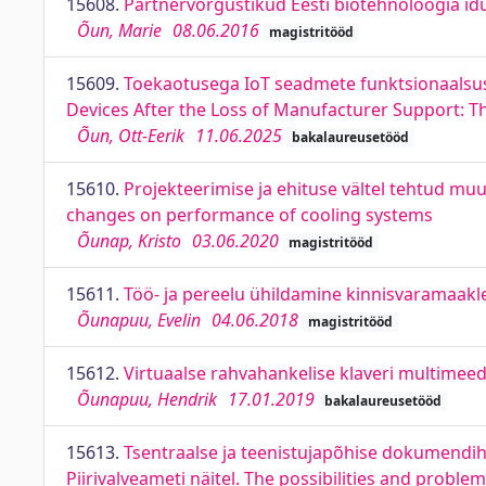
15608.
Partnervõrgustikud Eesti biotehnoloogia id
Õun, Marie
08.06.2016
magistritööd
15609.
Toekaotusega IoT seadmete funktsionaalsuse 
Devices After the Loss of Manufacturer Support: T
Õun, Ott-Eerik
11.06.2025
bakalaureusetööd
15610.
Projekteerimise ja ehituse vältel tehtud m
changes on performance of cooling systems
Õunap, Kristo
03.06.2020
magistritööd
15611.
Töö- ja pereelu ühildamine kinnisvaramaakle
Õunapuu, Evelin
04.06.2018
magistritööd
15612.
Virtuaalse rahvahankelise klaveri multimee
Õunapuu, Hendrik
17.01.2019
bakalaureusetööd
15613.
Tsentraalse ja teenistujapõhise dokumendiha
Piirivalveameti näitel. The possibilities and pr