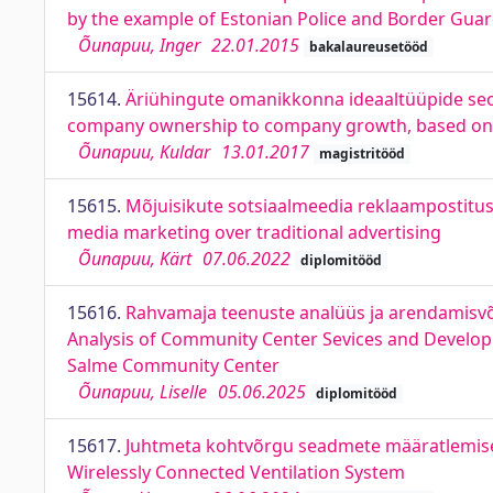
by the example of Estonian Police and Border Gua
Õunapuu, Inger
22.01.2015
bakalaureusetööd
15614.
Äriühingute omanikkonna ideaaltüüpide seos 
company ownership to company growth, based on 
Õunapuu, Kuldar
13.01.2017
magistritööd
15615.
Mõjuisikute sotsiaalmeedia reklaampostituste
media marketing over traditional advertising
Õunapuu, Kärt
07.06.2022
diplomitööd
15616.
Rahvamaja teenuste analüüs ja arendamisvõ
Analysis of Community Center Sevices and Develop
Salme Community Center
Õunapuu, Liselle
05.06.2025
diplomitööd
15617.
Juhtmeta kohtvõrgu seadmete määratlemise v
Wirelessly Connected Ventilation System