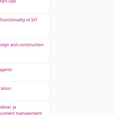
Start-Ups
unctionality of IoT
esign and construction
 agents
cation
itsei- ja
d document management