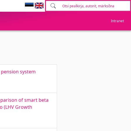
Intranet
n pension system
mparison of smart beta
to (LHV Growth