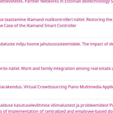
uettevõtetes. Partner Networks in Estonian Biotechnology 
taastamine iKamand nutikontrolleri näitel. Restoring the F
he Case of the iKamand Smart Controller
uudatuste mõju hoone jahutussüsteemidele. The impact of d
rite näitel. Work and family integration among real estate
diarakendus. Virtual Crowdsourcing Piano Multimedia Appli
lduse kasutuselevõtmise võimalustest ja probleemidest Pol
oblems of implementation of centralized and employee-base