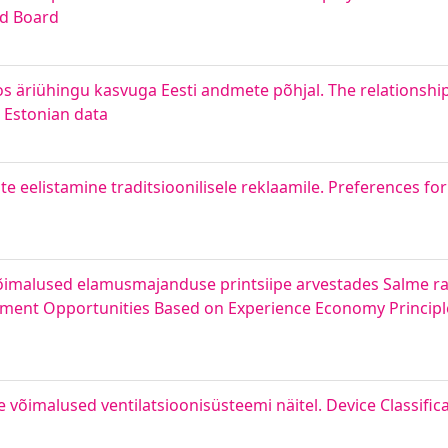
rd Board
äriühingu kasvuga Eesti andmete põhjal. The relationship 
Estonian data
 eelistamine traditsioonilisele reklaamile. Preferences for 
imalused elamusmajanduse printsiipe arvestades Salme ra
ment Opportunities Based on Experience Economy Principle
õimalused ventilatsioonisüsteemi näitel. Device Classific