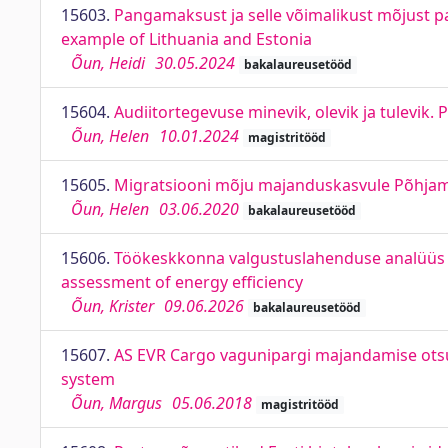
15603.
Pangamaksust ja selle võimalikust mõjust pan
example of Lithuania and Estonia
Õun, Heidi
30.05.2024
bakalaureusetööd
15604.
Audiitortegevuse minevik, olevik ja tulevik. 
Õun, Helen
10.01.2024
magistritööd
15605.
Migratsiooni mõju majanduskasvule Põhjama
Õun, Helen
03.06.2020
bakalaureusetööd
15606.
Töökeskkonna valgustuslahenduse analüüs j
assessment of energy efficiency
Õun, Krister
09.06.2026
bakalaureusetööd
15607.
AS EVR Cargo vagunipargi majandamise ots
system
Õun, Margus
05.06.2018
magistritööd