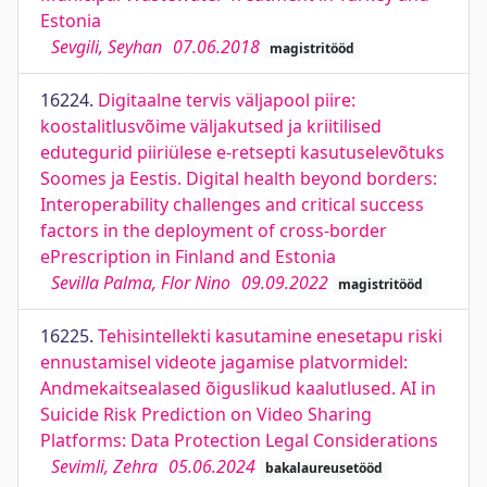
Estonia
Sevgili, Seyhan
07.06.2018
magistritööd
16224.
Digitaalne tervis väljapool piire:
koostalitlusvõime väljakutsed ja kriitilised
edutegurid piiriülese e-retsepti kasutuselevõtuks
Soomes ja Eestis. Digital health beyond borders:
Interoperability challenges and critical success
factors in the deployment of cross-border
ePrescription in Finland and Estonia
Sevilla Palma, Flor Nino
09.09.2022
magistritööd
16225.
Tehisintellekti kasutamine enesetapu riski
ennustamisel videote jagamise platvormidel:
Andmekaitsealased õiguslikud kaalutlused. AI in
Suicide Risk Prediction on Video Sharing
Platforms: Data Protection Legal Considerations
Sevimli, Zehra
05.06.2024
bakalaureusetööd