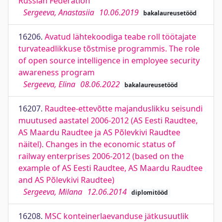
Russian Federation
Sergeeva, Anastasiia
10.06.2019
bakalaureusetööd
16206.
Avatud lähtekoodiga teabe roll töötajate
turvateadlikkuse tõstmise programmis. The role
of open source intelligence in employee security
awareness program
Sergeeva, Elina
08.06.2022
bakalaureusetööd
16207.
Raudtee-ettevõtte majanduslikku seisundi
muutused aastatel 2006-2012 (AS Eesti Raudtee,
AS Maardu Raudtee ja AS Põlevkivi Raudtee
näitel). Changes in the economic status of
railway enterprises 2006-2012 (based on the
example of AS Eesti Raudtee, AS Maardu Raudtee
and AS Põlevkivi Raudtee)
Sergeeva, Milana
12.06.2014
diplomitööd
16208.
MSC konteinerlaevanduse jätkusuutlik