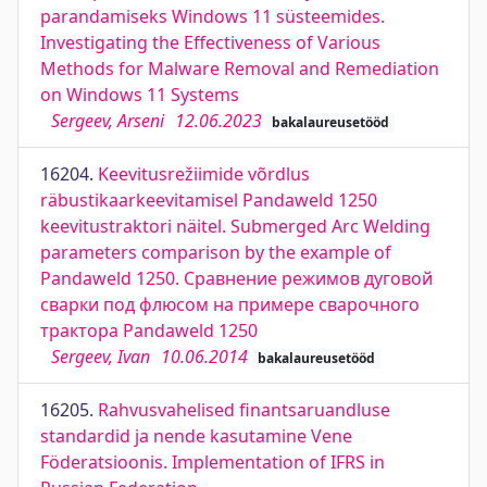
parandamiseks Windows 11 süsteemides.
Investigating the Effectiveness of Various
Methods for Malware Removal and Remediation
on Windows 11 Systems
Sergeev, Arseni
12.06.2023
bakalaureusetööd
16204.
Keevitusrežiimide võrdlus
räbustikaarkeevitamisel Pandaweld 1250
keevitustraktori näitel. Submerged Arc Welding
parameters comparison by the example of
Pandaweld 1250. Сравнение режимов дуговой
сварки под флюсом на примере сварочного
трактора Pandaweld 1250
Sergeev, Ivan
10.06.2014
bakalaureusetööd
16205.
Rahvusvahelised finantsaruandluse
standardid ja nende kasutamine Vene
Föderatsioonis. Implementation of IFRS in