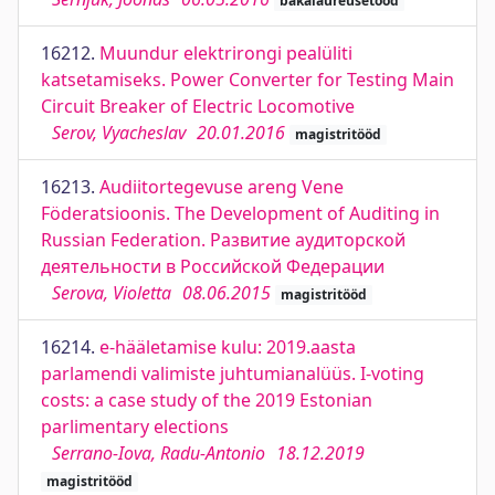
bakalaureusetööd
16212.
Muundur elektrirongi pealüliti
katsetamiseks. Power Converter for Testing Main
Circuit Breaker of Electric Locomotive
Serov, Vyacheslav
20.01.2016
magistritööd
16213.
Audiitortegevuse areng Vene
Föderatsioonis. The Development of Auditing in
Russian Federation. Развитие аудиторской
деятельности в Российской Федерации
Serova, Violetta
08.06.2015
magistritööd
16214.
e-hääletamise kulu: 2019.aasta
parlamendi valimiste juhtumianalüüs. I-voting
costs: a case study of the 2019 Estonian
parlimentary elections
Serrano-Iova, Radu-Antonio
18.12.2019
magistritööd