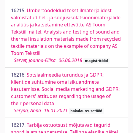
16215.
Ümbertöödeldud tekstiilmaterjalidest
valmistatud heli- ja soojusisolatsioonimaterjalide
analüüs ja katsetamine ettevõtte AS Toom
Tekstiili näitel. Analysis and testing of sound and
thermal insulation materials made from recycled
textile materials on the example of company AS
Toom Tekstiil
Servet, Joanna-Eliisa
06.06.2018
magistritööd
16216.
Sotsiaalmeedia turundus ja GDPR:
klientide suhtumine oma isikuandmete
kasutamisse. Social media marketing and GDPR:
customers' attitudes regarding the usage of
their personal data
Seryna, Anna
18.01.2021
bakalaureusetööd
16217.
Tarbija ostuotsust mõjutavad tegurid
spordijalatsite soetamisel Tallinna elanike näitel.