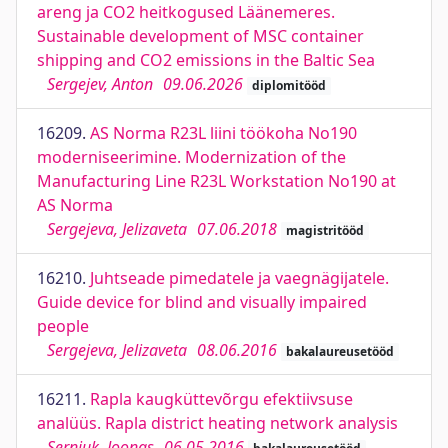
areng ja CO2 heitkogused Läänemeres.
Sustainable development of MSC container
shipping and CO2 emissions in the Baltic Sea
Sergejev, Anton
09.06.2026
diplomitööd
16209.
AS Norma R23L liini töökoha No190
moderniseerimine. Modernization of the
Manufacturing Line R23L Workstation No190 at
AS Norma
Sergejeva, Jelizaveta
07.06.2018
magistritööd
16210.
Juhtseade pimedatele ja vaegnägijatele.
Guide device for blind and visually impaired
people
Sergejeva, Jelizaveta
08.06.2016
bakalaureusetööd
16211.
Rapla kaugküttevõrgu efektiivsuse
analüüs. Rapla district heating network analysis
Sernjuk, Joonas
06.05.2016