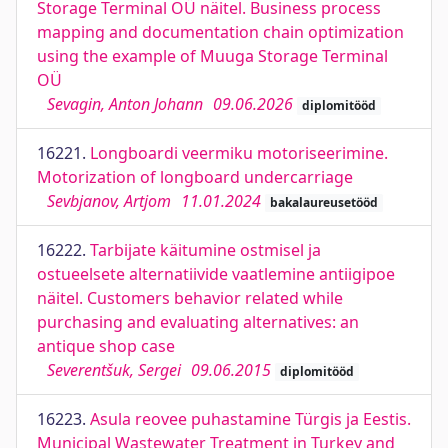
Storage Terminal OÜ näitel. Business process
mapping and documentation chain optimization
using the example of Muuga Storage Terminal
OÜ
Sevagin, Anton Johann
09.06.2026
diplomitööd
16221.
Longboardi veermiku motoriseerimine.
Motorization of longboard undercarriage
Sevbjanov, Artjom
11.01.2024
bakalaureusetööd
16222.
Tarbijate käitumine ostmisel ja
ostueelsete alternatiivide vaatlemine antiigipoe
näitel. Customers behavior related while
purchasing and evaluating alternatives: an
antique shop case
Severentšuk, Sergei
09.06.2015
diplomitööd
16223.
Asula reovee puhastamine Türgis ja Eestis.
Municipal Wastewater Treatment in Turkey and