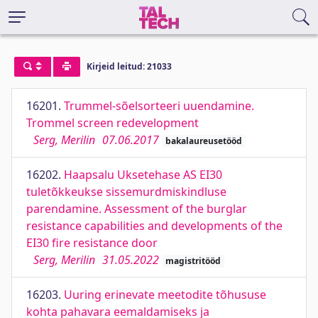
Kirjeid leitud: 21033
16201.
Trummel-sõelsorteeri uuendamine.
Trommel screen redevelopment
Serg, Merilin
07.06.2017
bakalaureusetööd
16202.
Haapsalu Uksetehase AS EI30
tuletõkkeukse sissemurdmiskindluse
parendamine. Assessment of the burglar
resistance capabilities and developments of the
EI30 fire resistance door
Serg, Merilin
31.05.2022
magistritööd
16203.
Uuring erinevate meetodite tõhususe
kohta pahavara eemaldamiseks ja