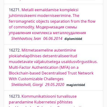
16271.
Metalli eemaldamise kompleksi
juhtimisskeemi moderniseerimine. The
ferromagnetic objects separation from the flow
of commodity. Модернизация схемы
управления комплекса металлоудаления
Shehhavtsov, Ivan
06.06.2014
diplomitööd
16272.
Mitmetasemeline autentimine
plokiahelapõhises detsentraliseeritud
muudetavate väljakutsetega usaldusvõrgustikus.
Multi-Factor Authentication (MFA) on a
Blockchain-based Decentralised Trust Network
With Customizable Challenges
Sheklashvili, Giorgi
29.05.2020
magistritööd
16273.
Kommunikatsiooni turvalisuse
parandamine Kubernetesi põhistes