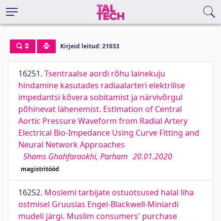
Kirjeid leitud: 21033
16251.
Tsentraalse aordi rõhu lainekuju
hindamine kasutades radiaalarteri elektrilise
impedantsi kõvera sobitamist ja närvivõrgul
põhinevat lähenemist. Estimation of Central
Aortic Pressure Waveform from Radial Artery
Electrical Bio-Impedance Using Curve Fitting and
Neural Network Approaches
Shams Ghahfaraokhi, Parham
20.01.2020
magistritööd
16252.
Moslemi tarbijate ostuotsused halal liha
ostmisel Gruusias Engel-Blackwell-Miniardi
mudeli järgi. Muslim consumers' purchase