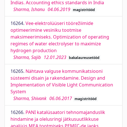
Indias. Accounting ethics standards in India
Sharma, Ishanu
04.06.2019
magistritööd
16264.
Vee-elektrolüüseri töörežiimide
optimeerimine vesiniku tootmise
maksimeerimiseks. Optimization of operating
regimes of water electrolyser to maximize
hydrogen production
Sharma, Sajib
12.01.2023
bakalaureusetööd
16265.
Nähtava valguse kommunikatsiooni
süsteemi disain ja rakendamine. Design and
Implementation of Visible Light Communication
System
Sharma, Shivank
06.06.2017
magistritööd
16266.
PANI katalüsaatori tehnomajanduslik
hindamine ja olelusringi jätkusuutlikkuse
analüüs MEA tootmiseks PEMFC-de jaoks.