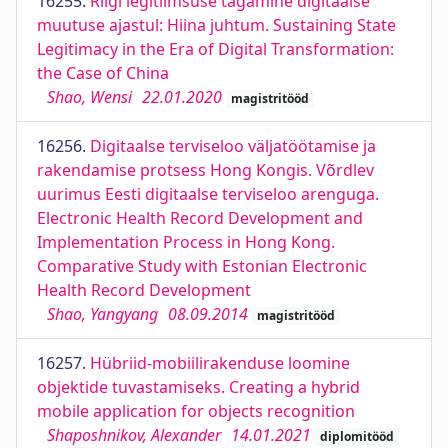
16255.
Riigi legitiimsuse tagamine digitaalse
muutuse ajastul: Hiina juhtum. Sustaining State
Legitimacy in the Era of Digital Transformation:
the Case of China
Shao, Wensi
22.01.2020
magistritööd
16256.
Digitaalse terviseloo väljatöötamise ja
rakendamise protsess Hong Kongis. Võrdlev
uurimus Eesti digitaalse terviseloo arenguga.
Electronic Health Record Development and
Implementation Process in Hong Kong.
Comparative Study with Estonian Electronic
Health Record Development
Shao, Yangyang
08.09.2014
magistritööd
16257.
Hübriid-mobiilirakenduse loomine
objektide tuvastamiseks. Creating a hybrid
mobile application for objects recognition
Shaposhnikov, Alexander
14.01.2021
diplomitööd