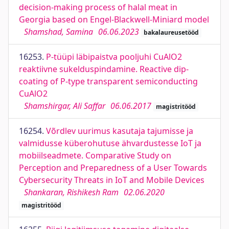
decision-making process of halal meat in
Georgia based on Engel-Blackwell-Miniard model
Shamshad, Samina
06.06.2023
bakalaureusetööd
16253.
P-tüüpi läbipaistva pooljuhi CuAlO2
reaktiivne sukelduspindamine. Reactive dip-
coating of P-type transparent semiconducting
CuAlO2
Shamshirgar, Ali Saffar
06.06.2017
magistritööd
16254.
Võrdlev uurimus kasutaja tajumisse ja
valmidusse küberohutuse ähvardustesse IoT ja
mobiilseadmete. Comparative Study on
Perception and Preparedness of a User Towards
Cybersecurity Threats in IoT and Mobile Devices
Shankaran, Rishikesh Ram
02.06.2020
magistritööd