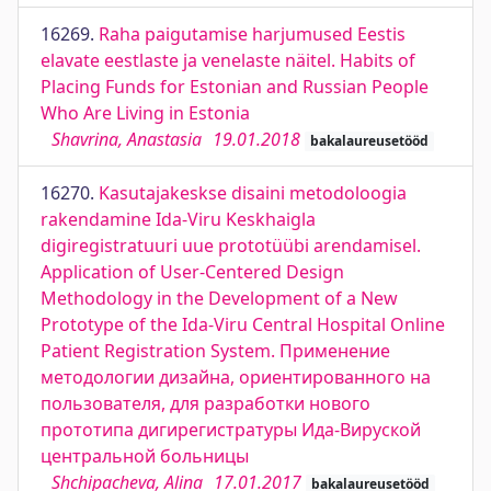
16269.
Raha paigutamise harjumused Eestis
elavate eestlaste ja venelaste näitel. Habits of
Placing Funds for Estonian and Russian People
Who Are Living in Estonia
Shavrina, Anastasia
19.01.2018
bakalaureusetööd
16270.
Kasutajakeskse disaini metodoloogia
rakendamine Ida-Viru Keskhaigla
digiregistratuuri uue prototüübi arendamisel.
Application of User-Centered Design
Methodology in the Development of a New
Prototype of the Ida-Viru Central Hospital Online
Patient Registration System. Применение
методологии дизайна, ориентированного на
пользователя, для разработки нового
прототипа дигирегистратуры Ида-Вируской
центральной больницы
Shchipacheva, Alina
17.01.2017
bakalaureusetööd