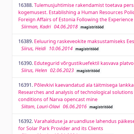
16388.
Tulemusjuhtimise rakendamist toetava persona
kogemusest. Establishing a Human Resources Poli
Foreign Affairs of Estonia Following the Experienc
Siirman, Kadri
04.06.2018
magistritööd
16389.
Eeluuring raskeveokite maksustamiseks Eesti
Siirus, Heidi
10.06.2014
magistritööd
16390.
Edutegurid võrgustikuefektil kasvava platvo
Siirus, Helen
02.06.2023
magistritööd
16391.
Põlevkivi kaevandatud ala täitmisega lankk
Researches and analysis of technological solutions
conditions of Narva opencast mine
Siitam, Lauri-Olavi
06.06.2016
magistritööd
16392.
Varahalduse ja aruandluse lahendus päikese
for Solar Park Provider and its Clients