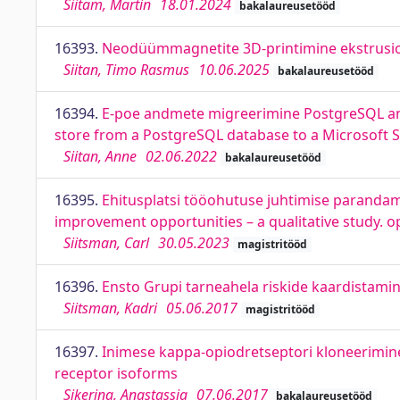
Siitam, Martin
18.01.2024
bakalaureusetööd
16393.
Neodüümmagnetite 3D-printimine ekstrusio
Siitan, Timo Rasmus
10.06.2025
bakalaureusetööd
16394.
E-poe andmete migreerimine PostgreSQL and
store from a PostgreSQL database to a Microsoft 
Siitan, Anne
02.06.2022
bakalaureusetööd
16395.
Ehitusplatsi tööohutuse juhtimise parandam
improvement opportunities – a qualitative study. op
Siitsman, Carl
30.05.2023
magistritööd
16396.
Ensto Grupi tarneahela riskide kaardistamin
Siitsman, Kadri
05.06.2017
magistritööd
16397.
Inimese kappa-opiodretseptori kloneerimine 
receptor isoforms
Sikerina, Anastassia
07.06.2017
bakalaureusetööd