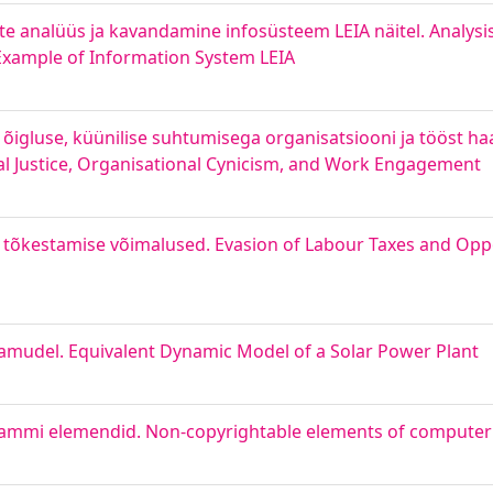
te analüüs ja kavandamine infosüsteem LEIA näitel. Analysi
Example of Information System LEIA
e õigluse, küünilise suhtumisega organisatsiooni ja tööst h
l Justice, Organisational Cynicism, and Work Engagement
tõkestamise võimalused. Evasion of Labour Taxes and Oppo
amudel. Equivalent Dynamic Model of a Solar Power Plant
grammi elemendid. Non-copyrightable elements of compute