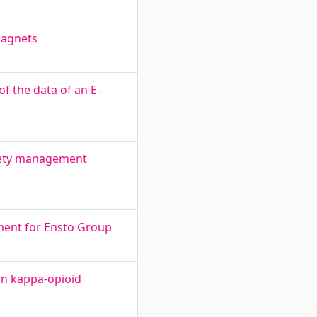
magnets
 the data of an E-
afety management
sment for Ensto Group
an kappa-opioid