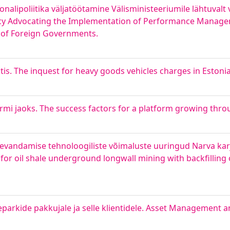
lipoliitika väljatöötamine Välisministeeriumile lähtuvalt v
cy Advocating the Implementation of Performance Manageme
e of Foreign Governments.
s. The inquest for heavy goods vehicles charges in Estoni
rmi jaoks. The success factors for a platform growing thro
aevandamise tehnoloogiliste võimaluste uuringud Narva karj
 for oil shale underground longwall mining with backfilling
parkide pakkujale ja selle klientidele. Asset Management a