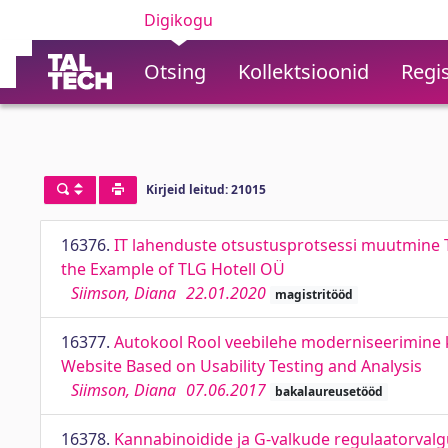
Digikogu
Otsing
Kollektsioonid
Regis
Kirjeid leitud: 21015
16376.
IT lahenduste otsustusprotsessi muutmine T
the Example of TLG Hotell OÜ
Siimson, Diana
22.01.2020
magistritööd
16377.
Autokool Rool veebilehe moderniseerimine ka
Website Based on Usability Testing and Analysis
Siimson, Diana
07.06.2017
bakalaureusetööd
16378.
Kannabinoidide ja G-valkude regulaatorval