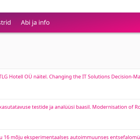
trid
Abi ja info
LG Hotell OÜ näitel. Changing the IT Solutions Decision-M
sutatavuse testide ja analüüsi baasil. Modernisation of Ro
gu 16 mõju eksperimentaalses autoimmuunses entsefalomüel