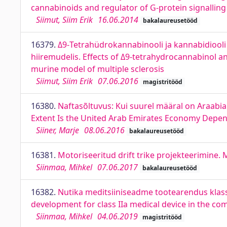
cannabinoids and regulator of G-protein signallin
Siimut, Siim Erik
16.06.2014
bakalaureusetööd
16379.
Δ9-Tetrahüdrokannabinooli ja kannabidiooli
hiiremudelis. Effects of Δ9-tetrahydrocannabinol an
murine model of multiple sclerosis
Siimut, Siim Erik
07.06.2016
magistritööd
16380.
Naftasõltuvus: Kui suurel määral on Araab
Extent Is the United Arab Emirates Economy Depe
Siiner, Marje
08.06.2016
bakalaureusetööd
16381.
Motoriseeritud drift trike projekteerimine.
Siinmaa, Mihkel
07.06.2017
bakalaureusetööd
16382.
Nutika meditsiiniseadme tootearendus klass
development for class IIa medical device in the c
Siinmaa, Mihkel
04.06.2019
magistritööd