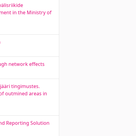
älisriikide
nt in the Ministry of
a
ugh network effects
ääri tingimustes.
 of outmined areas in
nd Reporting Solution