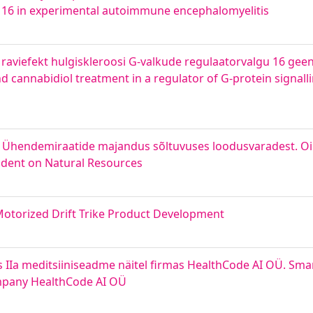
g 16 in experimental autoimmune encephalomyelitis
 raviefekt hulgiskleroosi G-valkude regulaatorvalgu 16 ge
d cannabidiol treatment in a regulator of G-protein signall
ia Ühendemiraatide majandus sõltuvuses loodusvaradest. O
ndent on Natural Resources
 Motorized Drift Trike Product Development
 IIa meditsiiniseadme näitel firmas HealthCode AI OÜ. Sma
ompany HealthCode AI OÜ