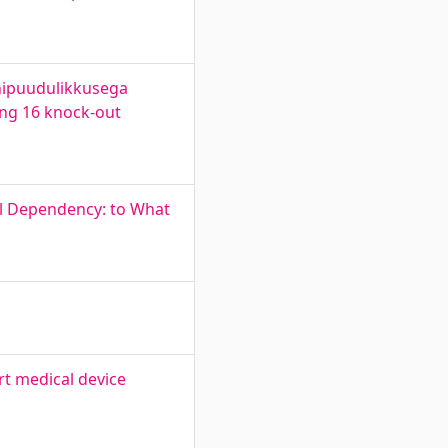
enipuudulikkusega
ing 16 knock-out
il Dependency: to What
rt medical device