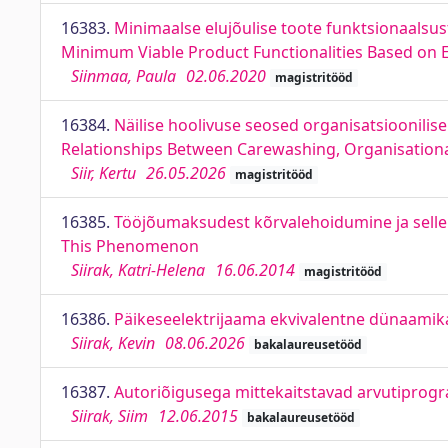
16383.
Minimaalse elujõulise toote funktsionaalsus
Minimum Viable Product Functionalities Based on 
Siinmaa, Paula
02.06.2020
magistritööd
16384.
Näilise hoolivuse seosed organisatsioonilis
Relationships Between Carewashing, Organisationa
Siir, Kertu
26.05.2026
magistritööd
16385.
Tööjõumaksudest kõrvalehoidumine ja selle 
This Phenomenon
Siirak, Katri-Helena
16.06.2014
magistritööd
16386.
Päikeseelektrijaama ekvivalentne dünaamik
Siirak, Kevin
08.06.2026
bakalaureusetööd
16387.
Autoriõigusega mittekaitstavad arvutipro
Siirak, Siim
12.06.2015
bakalaureusetööd