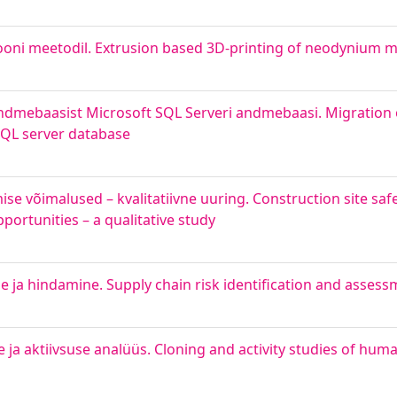
oni meetodil. Extrusion based 3D-printing of neodynium 
mebaasist Microsoft SQL Serveri andmebaasi. Migration of
SQL server database
ise võimalused – kvalitatiivne uuring. Construction site s
portunities – a qualitative study
e ja hindamine. Supply chain risk identification and asses
ja aktiivsuse analüüs. Cloning and activity studies of hum