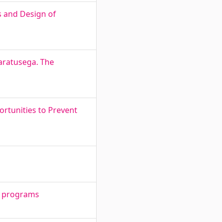
s and Design of
aaratusega. The
rtunities to Prevent
r programs