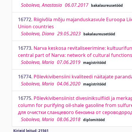
Soboleva, Anastasia
06.07.2017
bakalaureusetööd
16772.
Riigivõla mõju majanduskasvule Euroopa Lii
Union countries
Soboleva, Diana
29.05.2023
bakalaureusetööd
16773.
Narva keskosa revitaliseerimine: kultuurifun
central part of Narva: network of cultural functions
Soboleva, Maria
07.06.2019
magistritööd
16774.
Põlevkivibensiini kvaliteedi näitajate paran
Soboleva, Maria
04.06.2020
magistritööd
16775.
Põlevkivibensiinist divesiniksulfiidi ja merk
column for purifying oil-shale gasoline from su
для очистки сланцевого бензина от сероводоро
Soboleva, Maria
08.06.2018
diplomitööd
Kirjeid leitud: 21561