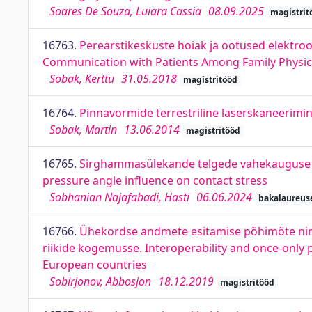
Soares De Souza, Luiara Cassia
08.09.2025
magistrit
16763.
Perearstikeskuste hoiak ja ootused elektroo
Communication with Patients Among Family Physici
Sobak, Kerttu
31.05.2018
magistritööd
16764.
Pinnavormide terrestriline laserskaneerimin
Sobak, Martin
13.06.2014
magistritööd
16765.
Sirghammasülekande telgede vahekauguse j
pressure angle influence on contact stress
Sobhanian Najafabadi, Hasti
06.06.2024
bakalaureus
16766.
Ühekordse andmete esitamise põhimõte ning
riikide kogemusse. Interoperability and once-only p
European countries
Sobirjonov, Abbosjon
18.12.2019
magistritööd