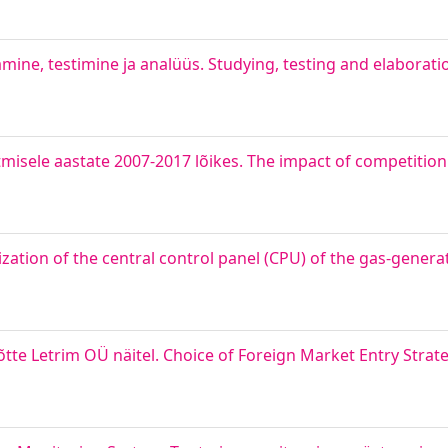
mine, testimine ja analüüs. Studying, testing and elaboratio
isele aastate 2007‐2017 lõikes. The impact of competitio
tion of the central control panel (CPU) of the gas-generat
võtte Letrim OÜ näitel. Choice of Foreign Market Entry Stra