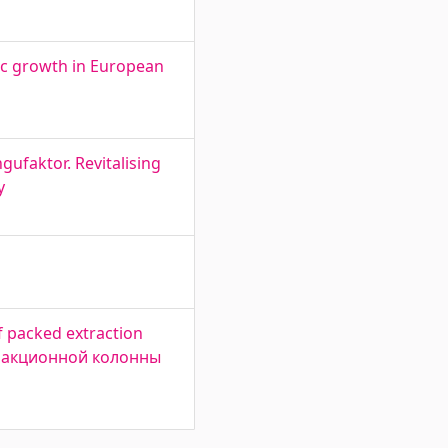
ic growth in European
gufaktor. Revitalising
y
of packed extraction
стракционной колонны