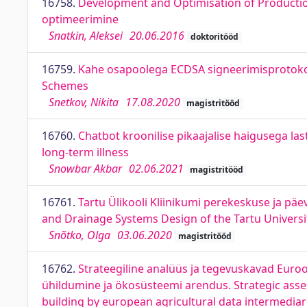
16758.
Development and Optimisation of Producti
optimeerimine
Snatkin, Aleksei
20.06.2016
doktoritööd
16759.
Kahe osapoolega ECDSA signeerimisprotokolli
Schemes
Snetkov, Nikita
17.08.2020
magistritööd
16760.
Chatbot kroonilise pikaajalise haigusega la
long-term illness
Snowbar Akbar
02.06.2021
magistritööd
16761.
Tartu Ülikooli Kliinikumi perekeskuse ja pä
and Drainage Systems Design of the Tartu Universit
Snõtko, Olga
03.06.2020
magistritööd
16762.
Strateegiline analüüs ja tegevuskavad Eur
ühildumine ja ökosüsteemi arendus. Strategic ass
building by european agricultural data intermediar