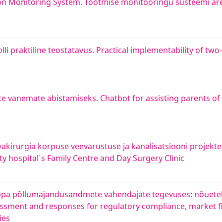
on Monitoring System. Tootmise monitooringu süsteemi ar
 praktiline teostatavus. Practical implementability of tw
ste vanemate abistamiseks. Chatbot for assisting parents of
evakirurgia korpuse veevarustuse ja kanalisatsiooni projekt
y hospital`s Family Centre and Day Surgery Clinic
oopa põllumajandusandmete vahendajate tegevuses: nõuetel
essment and responses for regulatory compliance, market f
ies