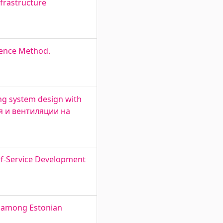
frastructure
cence Method.
ing system design with
ия и вентиляции на
elf-Service Development
rs among Estonian