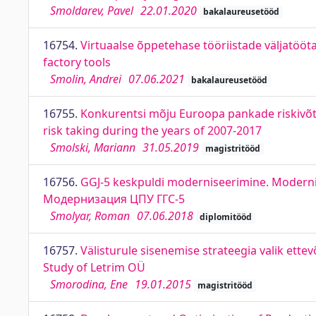
Smoldarev, Pavel
22.01.2020
bakalaureusetööd
16754.
Virtuaalse õppetehase tööriistade väljatööta
factory tools
Smolin, Andrei
07.06.2021
bakalaureusetööd
16755.
Konkurentsi mõju Euroopa pankade riskivõtm
risk taking during the years of 2007-­2017
Smolski, Mariann
31.05.2019
magistritööd
16756.
GGJ-5 keskpuldi moderniseerimine. Moderniza
Модернизация ЦПУ ГГС-5
Smolyar, Roman
07.06.2018
diplomitööd
16757.
Välisturule sisenemise strateegia valik ette
Study of Letrim OÜ
Smorodina, Ene
19.01.2015
magistritööd