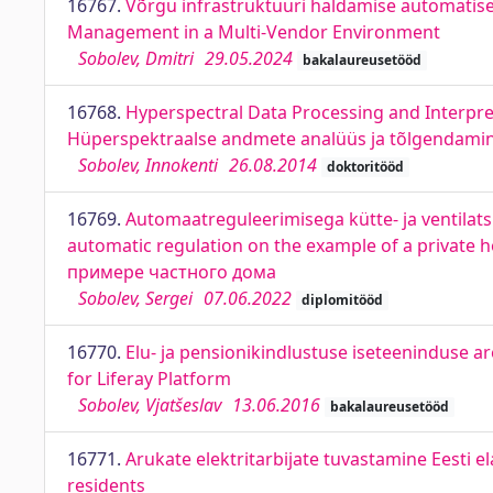
16767.
Võrgu infrastruktuuri haldamise automatis
Management in a Multi-Vendor Environment
Sobolev, Dmitri
29.05.2024
bakalaureusetööd
16768.
Hyperspectral Data Processing and Interpr
Hüperspektraalse andmete analüüs ja tõlgendamin
Sobolev, Innokenti
26.08.2014
doktoritööd
16769.
Automaatreguleerimisega kütte- ja ventilats
automatic regulation on the example of a priva
примере частного дома
Sobolev, Sergei
07.06.2022
diplomitööd
16770.
Elu- ja pensionikindlustuse iseteeninduse a
for Liferay Platform
Sobolev, Vjatšeslav
13.06.2016
bakalaureusetööd
16771.
Arukate elektritarbijate tuvastamine Eesti 
residents