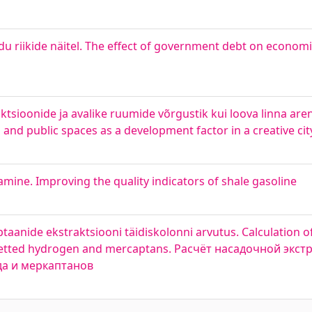
du riikide näitel. The effect of government debt on econom
ktsioonide ja avalike ruumide võrgustik kui loova linna aren
 and public spaces as a development factor in a creative cit
damine. Improving the quality indicators of shale gasoline
aptaanide ekstraktsiooni täidiskolonni arvutus. Calculation 
lfuretted hydrogen and mercaptans. Расчёт насадочной эк
да и меркаптанов