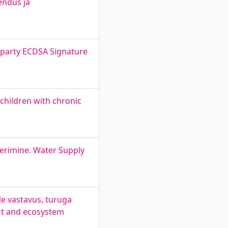
endus ja
o-party ECDSA Signature
 children with chronic
eerimine. Water Supply
e vastavus, turuga
it and ecosystem