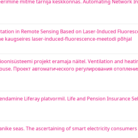
eerimine mitme tarnija keskkonnas. Automating Network In
etation in Remote Sensing Based on Laser-Induced Fluores
e kaugseires laser-induced-fluorescence-meetodi põhjal
ioonisüsteemi projekt eramaja näitel. Ventilation and heat
te house. Проект автоматического регулирования отоплен
rendamine Liferay platvormil. Life and Pension Insurance S
elanike seas. The ascertaining of smart electricity consume