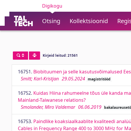
Digikogu
Otsing
Kollektsioonid
Regis
Kirjeid leitud: 21561
16751.
Biobituumen ja selle kasutusvõimalused Eest
Smitt; Karl-Kristjan
29.05.2024
magistritööd
16752.
Kuidas Hiina rahumeelne tõus üle kanda mand
Mainland-Taiwanese relations?
Smolander, Miro Valdemar
06.06.2019
bakalaureuset
16753.
Paindlike koaksiaalkaablite kvaliteedi analü
Cables in Frequency Range 400 to 3000 MHz for M