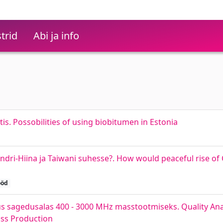
trid
Abi ja info
is. Possobilities of using biobitumen in Estonia
ri-Hiina ja Taiwani suhesse?. How would peaceful rise of C
ööd
üs sagedusalas 400 - 3000 MHz masstootmiseks. Quality Analy
ass Production