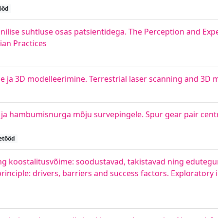
ööd
nilise suhtluse osas patsientidega. The Perception and Expe
an Practices
e ja 3D modelleerimine. Terrestrial laser scanning and 3D 
a hambumisnurga mõju survepingele. Spur gear pair centr
etööd
 koostalitusvõime: soodustavad, takistavad ning edutegur
rinciple: drivers, barriers and success factors. Exploratory