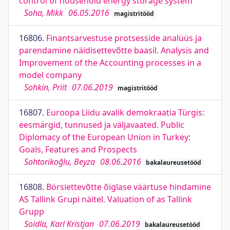
control of household energy storage system
Soha, Mikk
06.05.2016
magistritööd
16806.
Finantsarvestuse protsesside analüüs ja
parendamine näidisettevõtte baasil. Analysis and
Improvement of the Accounting processes in a
model company
Sohkin, Priit
07.06.2019
magistritööd
16807.
Euroopa Liidu avalik demokraatia Türgis:
eesmärgid, tunnused ja väljavaated. Public
Diplomacy of the European Union in Turkey:
Goals, Features and Prospects
Sohtorikoğlu, Beyza
08.06.2016
bakalaureusetööd
16808.
Börsiettevõtte õiglase väärtuse hindamine
AS Tallink Grupi näitel. Valuation of as Tallink
Grupp
Soidla, Karl Kristjan
07.06.2019
bakalaureusetööd