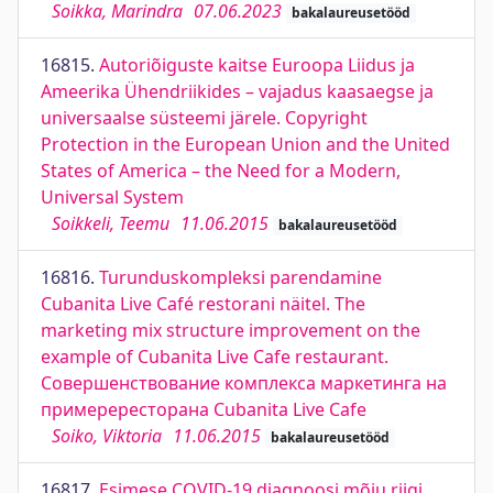
Soikka, Marindra
07.06.2023
bakalaureusetööd
16815.
Autoriõiguste kaitse Euroopa Liidus ja
Ameerika Ühendriikides – vajadus kaasaegse ja
universaalse süsteemi järele. Copyright
Protection in the European Union and the United
States of America – the Need for a Modern,
Universal System
Soikkeli, Teemu
11.06.2015
bakalaureusetööd
16816.
Turunduskompleksi parendamine
Cubanita Live Café restorani näitel. The
marketing mix structure improvement on the
example of Cubanita Live Cafe restaurant.
Совершенствование комплекса маркетинга на
примерересторана Cubanita Live Cafe
Soiko, Viktoria
11.06.2015
bakalaureusetööd
16817.
Esimese COVID-19 diagnoosi mõju riigi