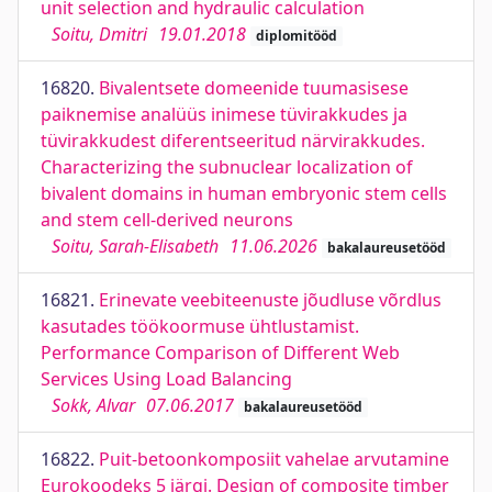
unit selection and hydraulic calculation
Soitu, Dmitri
19.01.2018
diplomitööd
16820.
Bivalentsete domeenide tuumasisese
paiknemise analüüs inimese tüvirakkudes ja
tüvirakkudest diferentseeritud närvirakkudes.
Characterizing the subnuclear localization of
bivalent domains in human embryonic stem cells
and stem cell-derived neurons
Soitu, Sarah-Elisabeth
11.06.2026
bakalaureusetööd
16821.
Erinevate veebiteenuste jõudluse võrdlus
kasutades töökoormuse ühtlustamist.
Performance Comparison of Different Web
Services Using Load Balancing
Sokk, Alvar
07.06.2017
bakalaureusetööd
16822.
Puit-betoonkomposiit vahelae arvutamine
Eurokoodeks 5 järgi. Design of composite timber