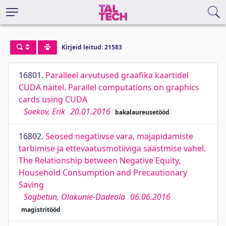
Kirjeid leitud: 21583
16801.
Paralleel arvutused graafika kaartidel
CUDA näitel. Parallel computations on graphics
cards using CUDA
Soekov, Erik
20.01.2016
bakalaureusetööd
16802.
Seosed negatiivse vara, majapidamiste
tarbimise ja ettevaatusmotiiviga säästmise vahel.
The Relationship between Negative Equity,
Household Consumption and Precautionary
Saving
Sogbetun, Olakunie-Dadeola
06.06.2016
magistritööd