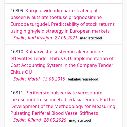
16809.
Kõrge dividendimäära strateegial
baseeruv aktsiate tootluse prognoosimine
Euroopa turgudel. Predictability of stock returns
using high-yield strategy in European markets
Soidla, Karl Kristjan
27.05.2021
magistritööd
16810.
Kuluarvestussüsteemi rakendamine
ettevõttes Tender Ehitus OÜ. Implementation of
Cost Accounting System in the Company Tender
Ehitus OÜ
Soidla, Martti
15.06.2015
bakalaureusetööd
16811.
Perifeerste pulseerivate veresoonte
jäikuse mõõtmise meetodi edasiarendus. Further
Development of the Methodology for Measuring
Pulsating Periferal Blood Vessel Stiffness
Soidla, Rihard
28.05.2025
magistritööd