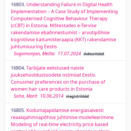
16803.
Understanding Failure in Digital Health
Implementation – A Case Study of Implementing
Computerised Cognitive Behaviour Therapy
(cCBT) in Estonia. Mõtestades e-Tervise
rakendamise ebaõnnestumist – arvutipõhise
kognitiivse käitumisteraapia (KKT) rakendamise
juhtumiuuring Eestis
Sogomonjan, Melita
17.07.2024
doktoritööd
16804.
Tarbijate eelistused naiste
juuksehooldustoodete ostmisel Eestis.
Conusmer preferences on the purchase of
women hair care products in Estonia
Soha, Marit
10.06.2014
magistritööd
16805.
Kodumajapidamise energiasalvesti
reaalajahinnapõhise juhtimise modelleerimine.
Modeling of real-time electricity price based