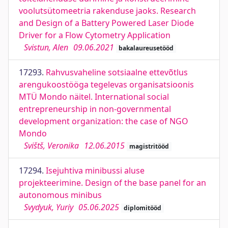
voolutsütomeetria rakenduse jaoks. Research
and Design of a Battery Powered Laser Diode
Driver for a Flow Cytometry Application
Svistun, Alen
09.06.2021
bakalaureusetööd
17293.
Rahvusvaheline sotsiaalne ettevõtlus
arengukoostööga tegelevas organisatsioonis
MTÜ Mondo näitel. International social
entrepreneurship in non-governmental
development organization: the case of NGO
Mondo
Svištš, Veronika
12.06.2015
magistritööd
17294.
Isejuhtiva minibussi aluse
projekteerimine. Design of the base panel for an
autonomous minibus
Svydyuk, Yuriy
05.06.2025
diplomitööd