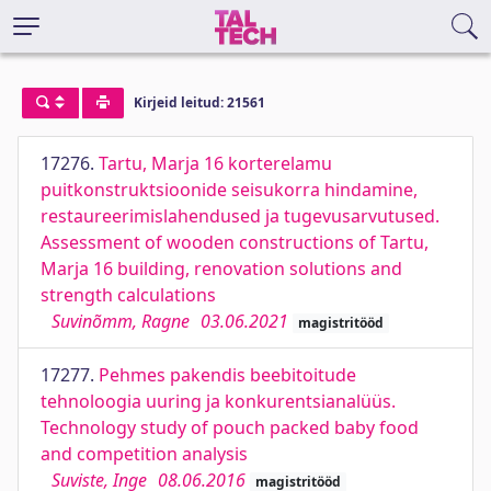
Kirjeid leitud: 21561
17276.
Tartu, Marja 16 korterelamu
puitkonstruktsioonide seisukorra hindamine,
restaureerimislahendused ja tugevusarvutused.
Assessment of wooden constructions of Tartu,
Marja 16 building, renovation solutions and
strength calculations
Suvinõmm, Ragne
03.06.2021
magistritööd
17277.
Pehmes pakendis beebitoitude
tehnoloogia uuring ja konkurentsianalüüs.
Technology study of pouch packed baby food
and competition analysis
Suviste, Inge
08.06.2016
magistritööd