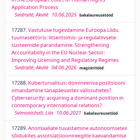
Application Process
Svidraitė, Akvilė
10.06.2025
bakalaureusetööd
17287.
Vastutuse tugevdamine Euroopa Liidu
tuumasektoris: litsentsimis- ja regulatiivsete
süsteemide parandamine. Strengthening
Accountability in the EU Nuclear Sector:
Improving Licensing and Regulatory Regimes
Svidraitė, Akvilė
04.06.2026
magistritööd
17288.
Küberturvalisus: domineeriva positsiooni
omandamine tänapäevastes välissuhetes?.
Cybersecurity: acquiring a dominant position in
contemporary international relations?
Svimonishvili, Liia
10.06.2021
bakalaureusetööd
17289.
Anomaaliate tuvastamine autonoomsetes
sõidukites assotsiatsioonireeglite kaevandamise