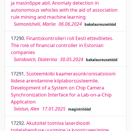
ja masinõppe abil. Anomaly detection in
autonomous vehicles with the aid of association
rule mining and machine learning
Svimonishvili, Mariia
06.06.2024
bakalaureusetööd
17290.
Finantskontrolleri roll Eesti ettevõtetes.
The role of financial controller in Estonian
companies
Sviridovich, Ekaterina
30.05.2024
bakalaureusetööd
17291.
Süsteemkiibi kaamerasünkronisatsiooni
liidese arendamine kiiplaborsüsteemile.
Development of a System on Chip Camera
Synchronization Interface for a Lab-on-a-Chip
Application
Svistun, Alen
17.01.2025
magistritööd
17292.
Akutoitel toimiva laserdioodi
toitelahenduse uurimine ja konstrueerimine