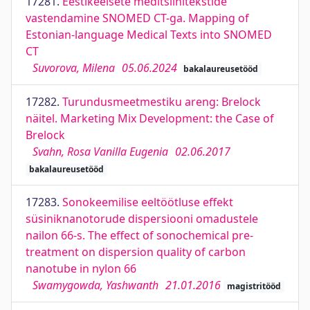
17281.
Eestikeelsete meditsiinitekstide
vastendamine SNOMED CT-ga. Mapping of
Estonian-language Medical Texts into SNOMED
CT
Suvorova, Milena
05.06.2024
bakalaureusetööd
17282.
Turundusmeetmestiku areng: Brelock
näitel. Marketing Mix Development: the Case of
Brelock
Svahn, Rosa Vanilla Eugenia
02.06.2017
bakalaureusetööd
17283.
Sonokeemilise eeltöötluse effekt
süsiniknanotorude dispersiooni omadustele
nailon 66-s. The effect of sonochemical pre-
treatment on dispersion quality of carbon
nanotube in nylon 66
Swamygowda, Yashwanth
21.01.2016
magistritööd