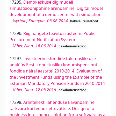
17295.
Demokeskuse digimudeli
simulatsioonipõhine arendamine. Digital model
development of a demo center with simulation
Svyrhun, Kateryna
06.06.2024
bakalaureusetööd
17296.
Riigihangete teavitussüsteem. Public
Procurement Notification System
Sõber, Elion
16.06.2014
bakalaureusetööd
17297.
Investeerimisfondide tulemuslikkuse
analüüs Eesti kohustusliku kogumispensioni
fondide näitel aastatel 2010-2014. Evaluation of
the Investment Funds using the Example of the
Estonian Mandatory Pension Funds in 2010-2014
Sõber, Tiina
12.06.2015
bakalaureusetööd
17298.
Äriintellekti lahenduse kavandamine
tarkvara kui teenus ettevõttele. Design of a
business intelligence solution for a software as a