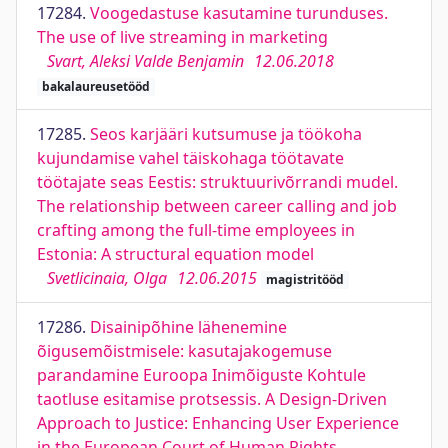
17284.
Voogedastuse kasutamine turunduses.
The use of live streaming in marketing
Svart, Aleksi Valde Benjamin
12.06.2018
bakalaureusetööd
17285.
Seos karjääri kutsumuse ja töökoha
kujundamise vahel täiskohaga töötavate
töötajate seas Eestis: struktuurivõrrandi mudel.
The relationship between career calling and job
crafting among the full-time employees in
Estonia: A structural equation model
Svetlicinaia, Olga
12.06.2015
magistritööd
17286.
Disainipõhine lähenemine
õigusemõistmisele: kasutajakogemuse
parandamine Euroopa Inimõiguste Kohtule
taotluse esitamise protsessis. A Design-Driven
Approach to Justice: Enhancing User Experience
in the European Court of Human Rights